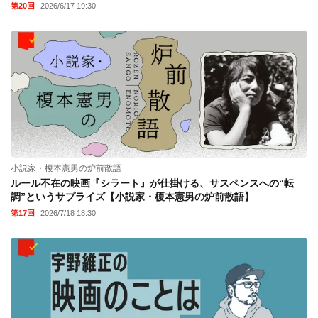
第20回
2026/6/17 19:30
小説家・榎本憲男の炉前散語
ルール不在の映画『シラート』が仕掛ける、サスペンスへの“転
調”というサプライズ【小説家・榎本憲男の炉前散語】
第17回
2026/7/18 18:30