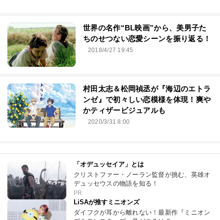
世界の名作“BL映画”から、美男子た
ちのせつない恋愛シーンを振り返る！
2018/4/27 19:45
村田太志＆松岡禎丞が『海辺のエトラ
ンゼ』で初々しい恋模様を体現！爽や
かティザービジュアルも
2020/3/31 8:00
「オデュッセイア」とは
クリストファー・ノーラン監督が挑む、英雄オ
デュッセウスの物語を知る！
PR
LiSAが推すミニオンズ
ダイフクが耳から離れない！最新作『ミニオン