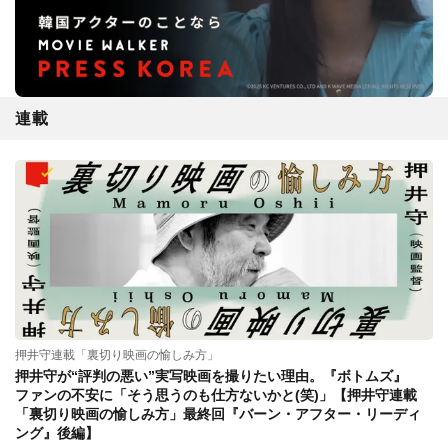
連載
押井守連載「裏切り映画の愉しみ方」
押井守が“評判の悪い”実写映画を撮りたい理由。『ボトムズ』
ファンの不安に「そう思うのも仕方ないかと(笑)」【押井守連載
「裏切り映画の愉しみ方」最終回『バーン・アフター・リーディ
ング』後編】