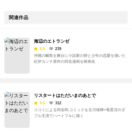
関連作品
海辺のエトランゼ
4.0
239
沖縄の離島を舞台に小説家の卵と少年の恋愛を描いた
紀伊カンナ原作の同名漫画を映画化
リスタートはただいまのあとで
4.6
312
ココミによる同名BLコミックを古川雄輝×竜星涼のダ
ブル主演でハートフルに描く