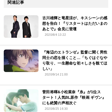
関連記事
古川雄輝と竜星涼が、キスシーンの感
想を告白！『リスタートはただいまの
あとで』会見に登壇
2020/8/4 13:22
『海辺のエトランゼ』監督に聞く男性
同士の恋を描くこと…「ちぐはぐなや
り取り、一生懸命な初々しさを観てほ
しい」
2020/9/14 21:00
菅田将暉&小松菜奈『糸』が1位ス
タート！人気BL原作『映画 ギヴン』
にも絶賛の声相次ぐ
2020/8/25 16:30