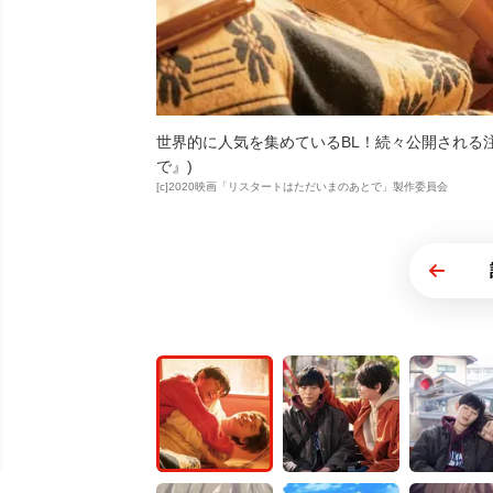
世界的に人気を集めているBL！続々公開される
で』)
[c]2020映画「リスタートはただいまのあとで」製作委員会