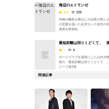
海辺のエトランゼ
4.0
239
沖縄の離島を舞台に小説家の卵と
の恋愛を描いた紀伊カンナ原作の
漫画を映画化
最短距離は回りくどくて、 
流水
-
4
ボーイズラブを題材にした山内大
督の「最短距離は回りくどくて、
リーズ第3弾
関連記事