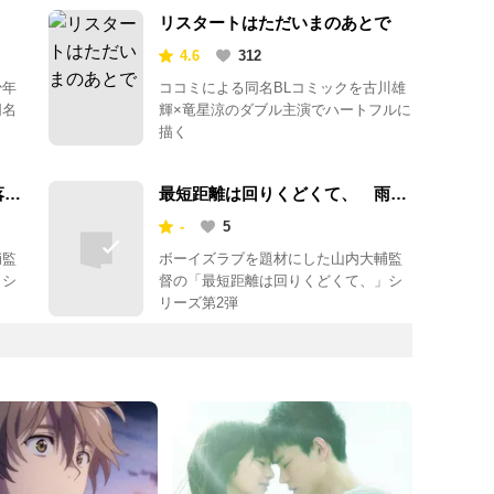
リスタートはただいまのあとで
4.6
312
少年
ココミによる同名BLコミックを古川雄
同名
輝×竜星涼のダブル主演でハートフルに
描く
落花
最短距離は回りくどくて、 雨と
ソーダ水
-
5
輔監
ボーイズラブを題材にした山内大輔監
」シ
督の「最短距離は回りくどくて、」シ
リーズ第2弾