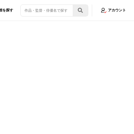
館を探す
アカウント
続々公開
画像1/16