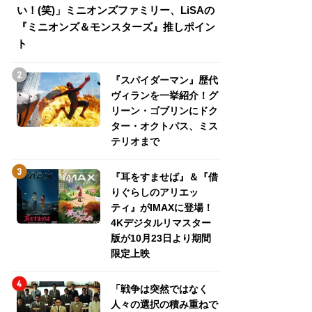
い！(笑)」ミニオンズファミリー、LiSAの
介！グリーン・ゴ
『ミニオンズ＆モンスターズ』推しポイン
トパス、ミステリ
ト
『スパイダーマン』歴代
ヴィランを一挙紹介！グ
リーン・ゴブリンにドク
ター・オクトパス、ミス
テリオまで
『耳をすませば』＆『借
りぐらしのアリエッ
ティ』がIMAXに登場！
4Kデジタルリマスター
版が10月23日より期間
限定上映
「戦争は突然ではなく
人々の選択の積み重ねで