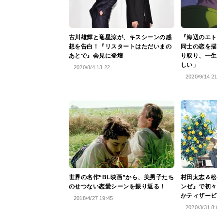
古川雄輝と竜星涼が、キスシーンの感
『海辺のエト
想を告白！『リスタートはただいまの
同士の恋を描
あとで』会見に登壇
り取り、一生
しい」
2020/8/4 13:22
2020/9/14 2
世界の名作“BL映画”から、美男子たち
村田太志＆松
のせつない恋愛シーンを振り返る！
ンゼ』で初々
かティザービ
2018/4/27 19:45
2020/3/31 8: