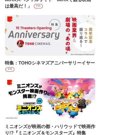
は最高だ！」
PR
特集：TOHOシネマズアニバーサリーイヤー
PR
ミニオンズが映画の都・ハリウッドで映画作
り!?『ミニオンズ＆モンスターズ』特集