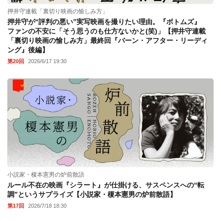
押井守連載「裏切り映画の愉しみ方」
押井守が“評判の悪い”実写映画を撮りたい理由。『ボトムズ』
ファンの不安に「そう思うのも仕方ないかと(笑)」【押井守連載
「裏切り映画の愉しみ方」最終回『バーン・アフター・リーディ
ング』後編】
第20回
2026/6/17 19:30
小説家・榎本憲男の炉前散語
ルール不在の映画『シラート』が仕掛ける、サスペンスへの“転
調”というサプライズ【小説家・榎本憲男の炉前散語】
第17回
2026/7/18 18:30