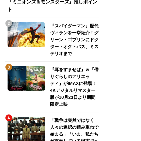
『ミニオンズ＆モンスターズ』推しポイン
トパス、ミステリ
ト
『スパイダーマン』歴代
ヴィランを一挙紹介！グ
リーン・ゴブリンにドク
ター・オクトパス、ミス
テリオまで
『耳をすませば』＆『借
りぐらしのアリエッ
ティ』がIMAXに登場！
4Kデジタルリマスター
版が10月23日より期間
限定上映
「戦争は突然ではなく
人々の選択の積み重ねで
始まる」「いま、私たち