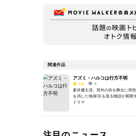
関連作品
アズミ・ハルコは行方不明
3.4
8
蒼井優主演、郊外の街を舞台に突然
を消した独身OLを巡る物語が展開
ドラマ
注目のニュース