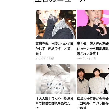
高畑充希、交際について聞
蒼井優、恋人役の石崎
かれて「内緒です」と笑
ひゅーいから撮影裏話
顔！
露され大爆笑！
2016年12年03日
2016年11年10日
【大人気】ひんやり冷感寝
松居大悟監督が蒼井優
具で快適な睡眠をあなた
「規格外！ゴジラ的存
に。
と絶賛