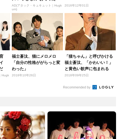
い”に、どん...
AD(アタック・キュキュット｜Hugk
2016年12年01日
um)
育
福士蒼汰、猫にメロメロ
「猫ちゃん」と呼びかける
イ
「自分の性格ががらっと変
福士蒼汰、「かわいい！」
だ
わった」
と黄色い歓声に包まれる
Hugk
2018年10年26日
2018年09年25日
Recommended by