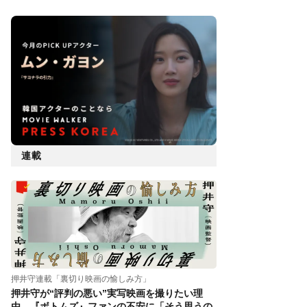
連載
押井守連載「裏切り映画の愉しみ方」
押井守が“評判の悪い”実写映画を撮りたい理
由。『ボトムズ』ファンの不安に「そう思うの