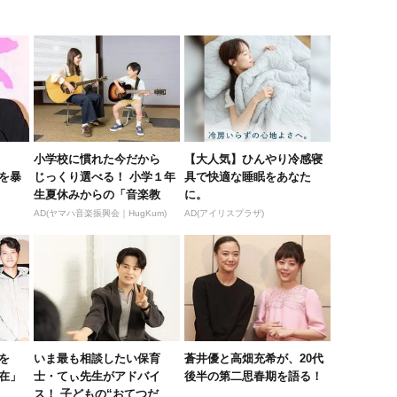
小学校に慣れた今だから
【大人気】ひんやり冷感寝
を暴
じっくり選べる！ 小学１年
具で快適な睡眠をあなた
生夏休みからの「音楽教
に。
室」デビュ...
AD(ヤマハ音楽振興会｜HugKum)
AD(アイリスプラザ)
を
いま最も相談したい保育
蒼井優と高畑充希が、20代
在」
士・てぃ先生がアドバイ
後半の第二思春期を語る！
ス！ 子どもの“おてつだ