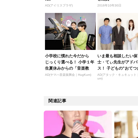
AD(アイリスプラザ)
2016年10年30日
小学校に慣れた今だから
いま最も相談したい保
じっくり選べる！ 小学１年
士・てぃ先生がアドバ
生夏休みからの「音楽教
ス！ 子どもの“おてつ
室」デビュ...
い”に、どん...
AD(ヤマハ音楽振興会｜HugKum)
AD(アタック・キュキュット｜
um)
関連記事