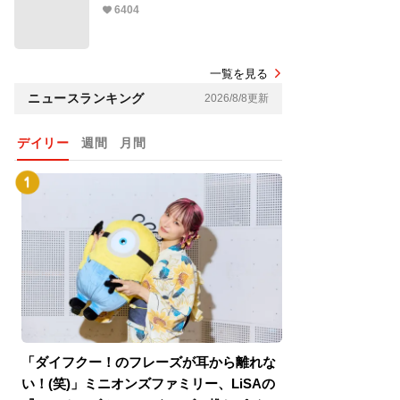
6404
一覧を見る
ニュースランキング
2026/8/8更新
デイリー
週間
月間
「ダイフクー！のフレーズが耳から離れな
『スパイダーマン
い！(笑)」ミニオンズファミリー、LiSAの
介！グリーン・ゴ