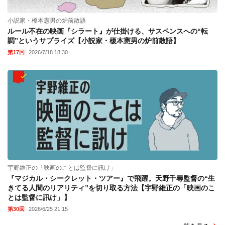
小説家・榎本憲男の炉前散語
ルール不在の映画『シラート』が仕掛ける、サスペンスへの“転
調”というサプライズ【小説家・榎本憲男の炉前散語】
第17回
2026/7/18 18:30
宇野維正の「映画のことは監督に訊け」
『マジカル・シークレット・ツアー』で飛躍。天野千尋監督の“生
きてる人間のリアリティ”を切り取る方法【宇野維正の「映画のこ
とは監督に訊け」】
第30回
2026/6/25 21:15