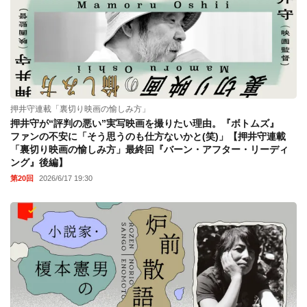
押井守連載「裏切り映画の愉しみ方」
押井守が“評判の悪い”実写映画を撮りたい理由。『ボトムズ』
ファンの不安に「そう思うのも仕方ないかと(笑)」【押井守連載
「裏切り映画の愉しみ方」最終回『バーン・アフター・リーディ
ング』後編】
第20回
2026/6/17 19:30