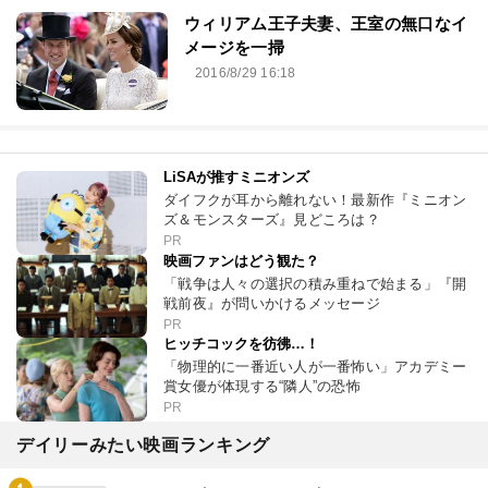
ウィリアム王子夫妻、王室の無口なイ
メージを一掃
2016/8/29 16:18
LiSAが推すミニオンズ
ダイフクが耳から離れない！最新作『ミニオン
ズ＆モンスターズ』見どころは？
PR
映画ファンはどう観た？
「戦争は人々の選択の積み重ねで始まる」『開
戦前夜』が問いかけるメッセージ
PR
ヒッチコックを彷彿…！
「物理的に一番近い人が一番怖い」アカデミー
賞女優が体現する“隣人”の恐怖
PR
デイリーみたい映画ランキング