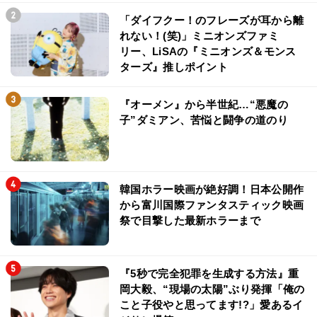
「ダイフクー！のフレーズが耳から離
れない！(笑)」ミニオンズファミ
リー、LiSAの『ミニオンズ＆モンス
ターズ』推しポイント
『オーメン』から半世紀…“悪魔の
子”ダミアン、苦悩と闘争の道のり
韓国ホラー映画が絶好調！日本公開作
から富川国際ファンタスティック映画
祭で目撃した最新ホラーまで
『5秒で完全犯罪を生成する方法』重
岡大毅、“現場の太陽”ぶり発揮「俺の
こと子役やと思ってます!?」愛あるイ