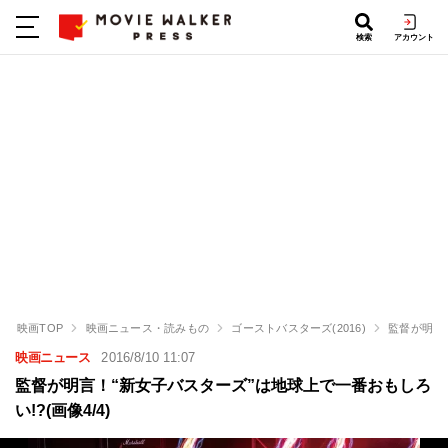
検索
アカウント
映画TOP
映画ニュース・読みもの
ゴーストバスターズ(2016)
監督が明言
映画ニュース
2016/8/10 11:07
監督が明言！“新女子バスターズ”は地球上で一番おもしろ
い!?(画像4/4)