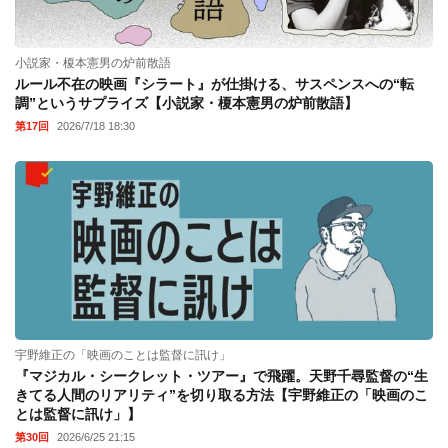
小説家・榎本憲男の炉前散語
ルール不在の映画『シラート』が仕掛ける、サスペンスへの“転
調”というサプライズ【小説家・榎本憲男の炉前散語】
第17回
2026/7/18 18:30
宇野維正の「映画のことは監督に訊け」
『マジカル・シークレット・ツアー』で飛躍。天野千尋監督の“生
きてる人間のリアリティ”を切り取る方法【宇野維正の「映画のこ
とは監督に訊け」】
第30回
2026/6/25 21:15