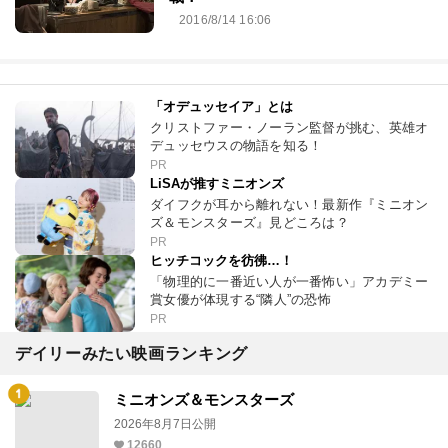
2016/8/14 16:06
「オデュッセイア」とは
クリストファー・ノーラン監督が挑む、英雄オ
デュッセウスの物語を知る！
PR
LiSAが推すミニオンズ
ダイフクが耳から離れない！最新作『ミニオン
ズ＆モンスターズ』見どころは？
PR
ヒッチコックを彷彿…！
「物理的に一番近い人が一番怖い」アカデミー
賞女優が体現する“隣人”の恐怖
PR
デイリーみたい映画ランキング
ミニオンズ＆モンスターズ
2026年8月7日公開
12660