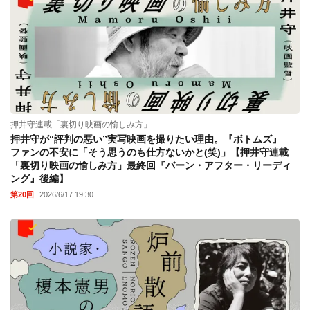
押井守連載「裏切り映画の愉しみ方」
押井守が“評判の悪い”実写映画を撮りたい理由。『ボトムズ』
ファンの不安に「そう思うのも仕方ないかと(笑)」【押井守連載
「裏切り映画の愉しみ方」最終回『バーン・アフター・リーディ
ング』後編】
第20回
2026/6/17 19:30