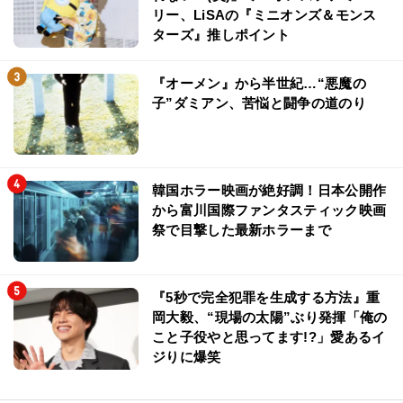
リー、LiSAの『ミニオンズ＆モンス
ターズ』推しポイント
『オーメン』から半世紀…“悪魔の
子”ダミアン、苦悩と闘争の道のり
韓国ホラー映画が絶好調！日本公開作
から富川国際ファンタスティック映画
祭で目撃した最新ホラーまで
『5秒で完全犯罪を生成する方法』重
岡大毅、“現場の太陽”ぶり発揮「俺の
こと子役やと思ってます!?」愛あるイ
ジりに爆笑