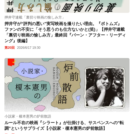
押井守連載「裏切り映画の愉しみ方」
押井守が“評判の悪い”実写映画を撮りたい理由。『ボトムズ』
ファンの不安に「そう思うのも仕方ないかと(笑)」【押井守連載
「裏切り映画の愉しみ方」最終回『バーン・アフター・リーディ
ング』後編】
第20回
2026/6/17 19:30
小説家・榎本憲男の炉前散語
ルール不在の映画『シラート』が仕掛ける、サスペンスへの“転
調”というサプライズ【小説家・榎本憲男の炉前散語】