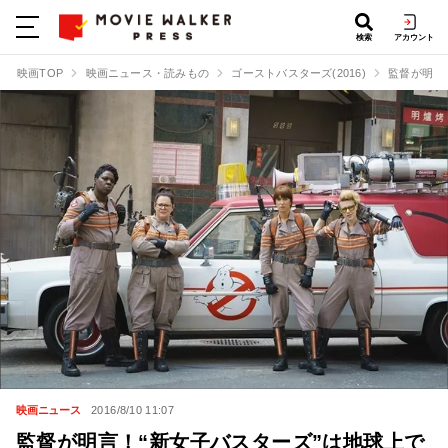
検索
アカウント
映画TOP
映画ニュース・読みもの
ゴーストバスターズ(2016)
監督が明言
映画ニュース
2016/8/10 11:07
監督が明言！“新女子バスターズ”は地球上で