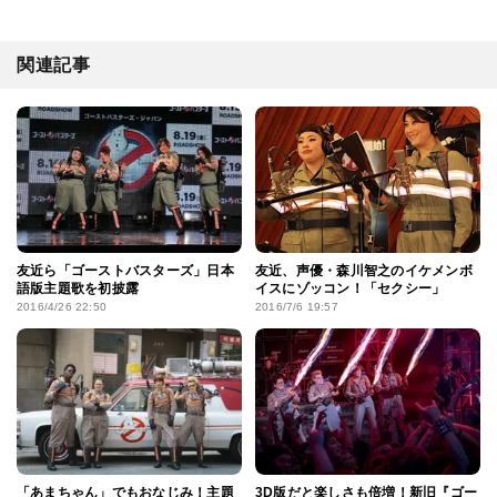
関連記事
友近ら「ゴーストバスターズ」日本
友近、声優・森川智之のイケメンボ
語版主題歌を初披露
イスにゾッコン！「セクシー」
2016/4/26 22:50
2016/7/6 19:57
「あまちゃん」でもおなじみ！主題
3D版だと楽しさも倍増！新旧『ゴー