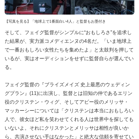
【写真を見る】「地球上で1番面白い4人」と監督もお墨付き
そして、フェイグ監督がシンプルに“おもしろさ”を追求し
た結果が、実力派コメディエンヌの4名だ。「いま地球上
で一番おもしろい女性たちを集めたよ」と太鼓判を押して
いるが、実はオーディションをせずに監督自らが選んでい
る。
フェイグ監督の『ブライズメイズ 史上最悪のウェディン
グプラン』(11)に出演し、監督とは旧知の仲であるエリン
役のクリステン・ウィグ、そしてアビー役のメリッサ・
マッカーシーについては「クリステンは本当におもしろい
人で、彼女ほど私を笑わせてくれる人は世界中を探しても
いないよ。それにクリステンとメリッサは相性が良いか
ら、共演させない手はなかった」と絶大な信頼を寄せてい