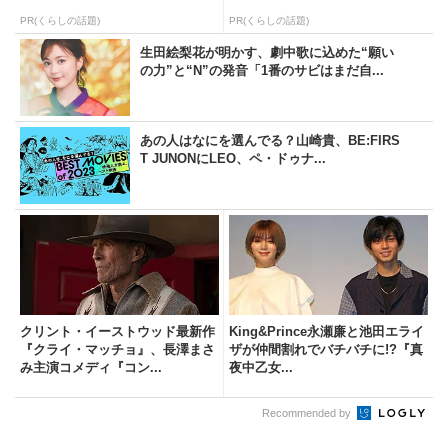
PR(くらしの話題)
PR(くらしの話題)
生田絵梨花が明かす、劇中歌に込めた“願い
の力”と“N”の発音「1番のサビはまだ自...
あの人はなにを選んでる？山崎貴、BE:FIRS
T JUNONにLEO、ペ・ドゥナ...
クリント・イーストウッド最新作
King&Prince永瀬廉と池田エライ
『クライ・マッチョ』、長澤まさ
ザが仲間割れでバチバチに!?『真
み主演コメディ『コン...
夜中乙女...
Recommended by