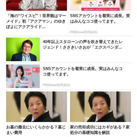
「海の“ワイスピ”！世界観はマー
SNSアカウントを着実に成長。実
メイド」初「アクアマン」のゆき
はみんなココ使ってます。
ぽよにアクアライド...
PR(Dreaw合同会社)
40年以上スタローンの声を吹き替えてきたレ
ジェンド！ささきいさおが「エクスペンダ...
SNSアカウントを着実に成長。実はみんなコ
コ使ってます。
PR(Dreaw合同会社)
お墓の撤去にいくらかかる？墓じ
家の売却成功にはカギがある？家
まい費用
処分の基礎知識を解説