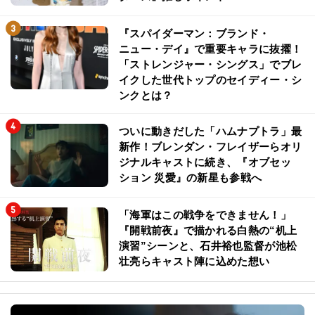
『スパイダーマン：ブランド・
ニュー・デイ』で重要キャラに抜擢！
「ストレンジャー・シングス」でブレ
イクした世代トップのセイディー・シ
ンクとは？
ついに動きだした「ハムナプトラ」最
新作！ブレンダン・フレイザーらオリ
ジナルキャストに続き、『オブセッ
ション 災愛』の新星も参戦へ
「海軍はこの戦争をできません！」
『開戦前夜』で描かれる白熱の“机上
演習”シーンと、石井裕也監督が池松
壮亮らキャスト陣に込めた想い