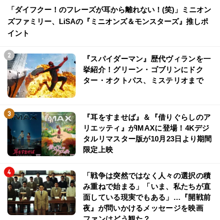
「ダイフクー！のフレーズが耳から離れない！(笑)」ミニオン
ズファミリー、LiSAの『ミニオンズ＆モンスターズ』推しポ
イント
『スパイダーマン』歴代ヴィランを一
挙紹介！グリーン・ゴブリンにドク
ター・オクトパス、ミステリオまで
『耳をすませば』＆『借りぐらしのア
リエッティ』がIMAXに登場！4Kデジ
タルリマスター版が10月23日より期間
限定上映
「戦争は突然ではなく人々の選択の積
み重ねで始まる」「いま、私たちが直
面している現実でもある」…『開戦前
夜』が問いかけるメッセージを映画
ファンはどう観た？