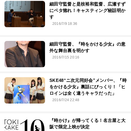
細田守監督と是枝裕和監督、広瀬すず
にベタ惚れ！キャスティング秘話明か
す
2016/7/9 18:36
細田守監督、『時をかける少女』の意
外な舞台裏を明かす
2016/7/15 20:16
SKE48“ニ次元同好会”メンバー、『時
をかける少女』裏話にびっくり！「ヒ
ロインは全く違うキャラだった」
2016/7/24 22:48
『時かけ』が帰ってくる！名古屋と大
阪で限定上映が決定