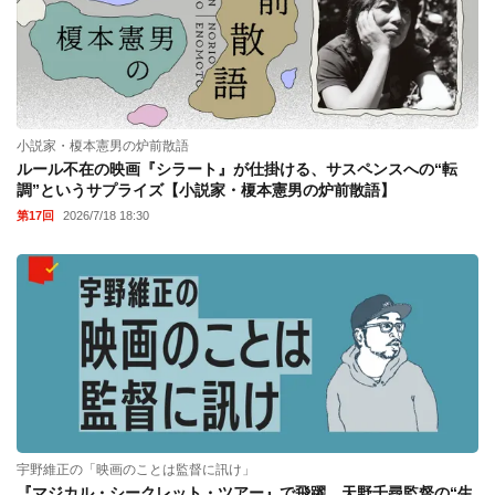
小説家・榎本憲男の炉前散語
ルール不在の映画『シラート』が仕掛ける、サスペンスへの“転
調”というサプライズ【小説家・榎本憲男の炉前散語】
第17回
2026/7/18 18:30
宇野維正の「映画のことは監督に訊け」
『マジカル・シークレット・ツアー』で飛躍。天野千尋監督の“生