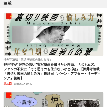
連載
押井守連載「裏切り映画の愉しみ方」
押井守が“評判の悪い”実写映画を撮りたい理由。『ボトムズ』
ファンの不安に「そう思うのも仕方ないかと(笑)」【押井守連載
「裏切り映画の愉しみ方」最終回『バーン・アフター・リーディ
ング』後編】
第20回
2026/6/17 19:30