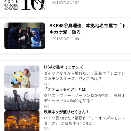
2016/9/12 17:27
SKE48谷真理佳、本拠地名古屋で「ト
キカケ愛」語る
2016/10/7 11:00
LiSAが推すミニオンズ
ダイフクが耳から離れない！最新作『ミニオン
ズ＆モンスターズ』見どころは？
PR
「オデュッセイア」とは
クリストファー・ノーラン監督が挑む、英雄オ
デュッセウスの物語を知る！
PR
映画ネタが盛りだくさん！
いくつ見つけた？最新作『ミニオンズ＆モンス
ターズ』は“映画作り”に奔走！
PR