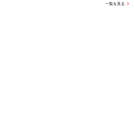
『マジカル・シークレット・ツアー』で飛躍。天野千尋監督の“生
きてる人間のリアリティ”を切り取る方法【宇野維正の「映画のこ
とは監督に訊け」】
第30回
2026/6/25 21:15
一覧を見る