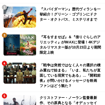
「ダイフクー！のフレーズが耳から離れない！(笑)」ミニオン
ズファミリー、LiSAの『ミニオンズ＆モンスターズ』推しポ
イント
『スパイダーマン』歴代ヴィランを一
挙紹介！グリーン・ゴブリンにドク
ター・オクトパス、ミステリオまで
『耳をすませば』＆『借りぐらしのア
リエッティ』がIMAXに登場！4Kデジ
タルリマスター版が10月23日より期間
限定上映
「戦争は突然ではなく人々の選択の積
み重ねで始まる」「いま、私たちが直
面している現実でもある」…『開戦前
夜』が問いかけるメッセージを映画