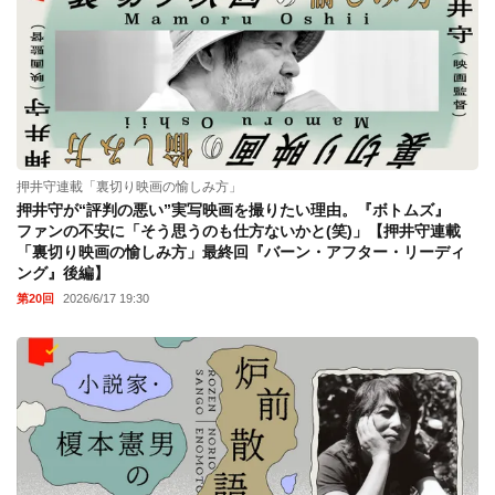
連載
押井守連載「裏切り映画の愉しみ方」
押井守が“評判の悪い”実写映画を撮りたい理由。『ボトムズ』
ファンの不安に「そう思うのも仕方ないかと(笑)」【押井守連載
「裏切り映画の愉しみ方」最終回『バーン・アフター・リーディ
ング』後編】
第20回
2026/6/17 19:30