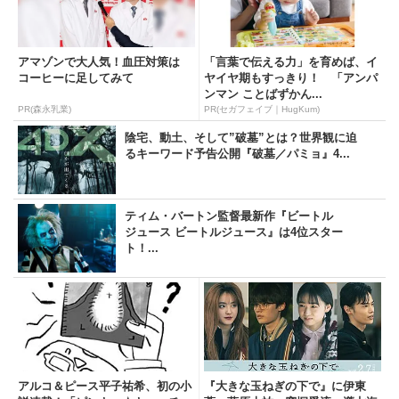
PR(森永乳業)
アマゾンで大人気！血圧対策は
「言葉で伝える力」を育めば、イ
コーヒーに足してみて
ヤイヤ期もすっきり！ 「アンパ
ンマン ことばずかん...
PR(森永乳業)
PR(セガフェイブ｜HugKum)
陰宅、動土、そして”破墓”とは？世界観に迫
るキーワード予告公開『破墓／パミョ』4...
ティム・バートン監督最新作『ビートル
ジュース ビートルジュース』は4位スター
ト！...