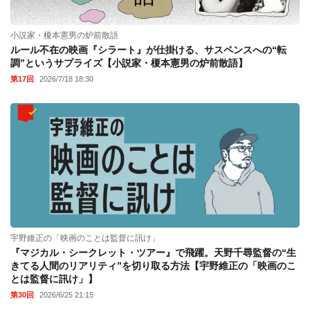
小説家・榎本憲男の炉前散語
ルール不在の映画『シラート』が仕掛ける、サスペンスへの“転
調”というサプライズ【小説家・榎本憲男の炉前散語】
第17回
2026/7/18 18:30
宇野維正の「映画のことは監督に訊け」