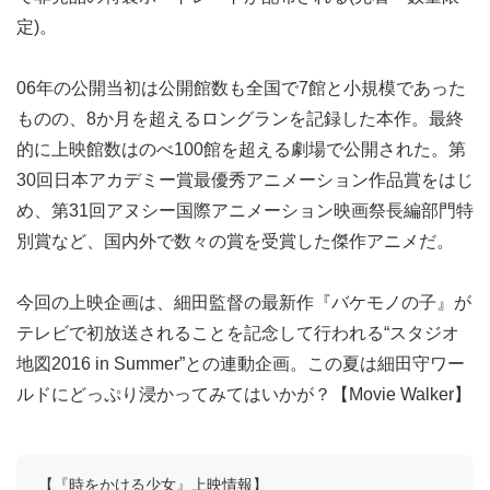
細田守監督自身が手がけたデジタルニューマスター版の上
映は本作品が初めてで、公開日より入場者プレゼントとし
て非売品の特製ポートレートが配布される(先着・数量限
定)。
06年の公開当初は公開館数も全国で7館と小規模であった
ものの、8か月を超えるロングランを記録した本作。最終
的に上映館数はのべ100館を超える劇場で公開された。第
30回日本アカデミー賞最優秀アニメーション作品賞をはじ
め、第31回アヌシー国際アニメーション映画祭長編部門特
別賞など、国内外で数々の賞を受賞した傑作アニメだ。
今回の上映企画は、細田監督の最新作『バケモノの子』が
テレビで初放送されることを記念して行われる“スタジオ
地図2016 in Summer”との連動企画。この夏は細田守ワー