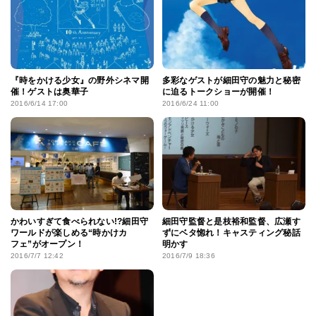
「時かけ」が東京国立博物館で野外
「時をかける少女カフェ」ってなん
上映
だ!?
2016/6/9 5:01
2016/6/9 16:37
『時をかける少女』の野外シネマ開
多彩なゲストが細田守の魅力と秘密
催！ゲストは奥華子
に迫るトークショーが開催！
2016/6/14 17:00
2016/6/24 11:00
かわいすぎて食べられない!?細田守
細田守監督と是枝裕和監督、広瀬す
ワールドが楽しめる“時かけカ
ずにベタ惚れ！キャスティング秘話
フェ”がオープン！
明かす