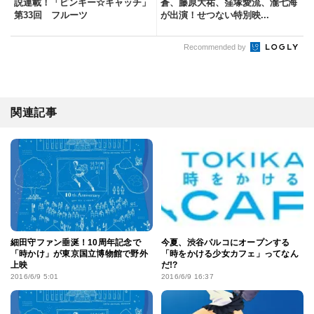
アルコ＆ピース平子祐希、初の小
『大きな玉ねぎの下で』に伊東
説連載！「ピンキー☆キャッチ」
蒼、藤原大祐、窪塚愛流、瀧七海
第33回 フルーツ
が出演！せつない特別映...
Recommended by
関連記事
細田守ファン垂涎！10周年記念で
今夏、渋谷パルコにオープンする