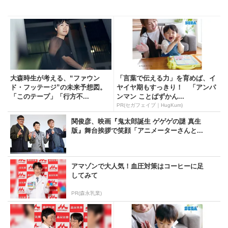
注目のニュース
大森時生が考える、“ファウン
「言葉で伝える力」を育めば、イ
ド・フッテージ”の未来予想図。
ヤイヤ期もすっきり！ 「アンパ
「このテープ」「行方不...
ンマン ことばずかん...
PR(セガフェイブ｜HugKum)
関俊彦、映画『鬼太郎誕生 ゲゲゲの謎 真生
版』舞台挨拶で笑顔「アニメーターさんと...
アマゾンで大人気！血圧対策はコーヒーに足
してみて