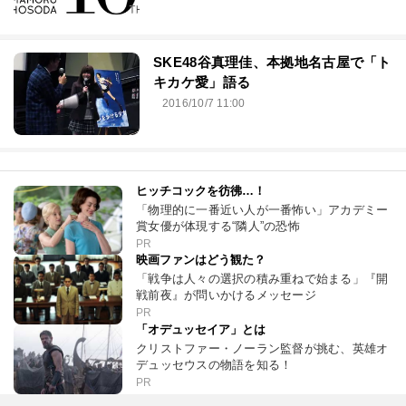
SKE48谷真理佳、本拠地名古屋で「ト
キカケ愛」語る
2016/10/7 11:00
ヒッチコックを彷彿…！
「物理的に一番近い人が一番怖い」アカデミー
賞女優が体現する“隣人”の恐怖
PR
映画ファンはどう観た？
「戦争は人々の選択の積み重ねで始まる」『開
戦前夜』が問いかけるメッセージ
PR
「オデュッセイア」とは
クリストファー・ノーラン監督が挑む、英雄オ
デュッセウスの物語を知る！
PR