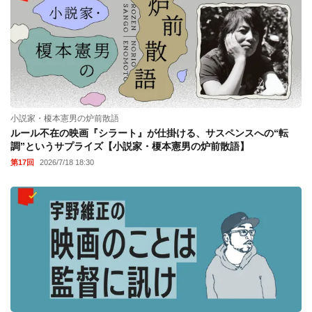
小説家・榎本憲男の炉前散語
ルール不在の映画『シラート』が仕掛ける、サスペンスへの“転
調”というサプライズ【小説家・榎本憲男の炉前散語】
第17回
2026/7/18 18:30