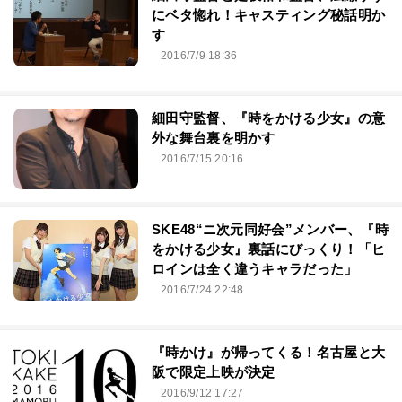
にベタ惚れ！キャスティング秘話明か
す
2016/7/9 18:36
細田守監督、『時をかける少女』の意
外な舞台裏を明かす
2016/7/15 20:16
SKE48“ニ次元同好会”メンバー、『時
をかける少女』裏話にびっくり！「ヒ
ロインは全く違うキャラだった」
2016/7/24 22:48
『時かけ』が帰ってくる！名古屋と大
阪で限定上映が決定
2016/9/12 17:27