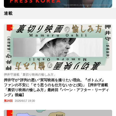
連載
押井守連載「裏切り映画の愉しみ方」
押井守が“評判の悪い”実写映画を撮りたい理由。『ボトムズ』
ファンの不安に「そう思うのも仕方ないかと(笑)」【押井守連載
「裏切り映画の愉しみ方」最終回『バーン・アフター・リーディ
ング』後編】
第20回
2026/6/17 19:30