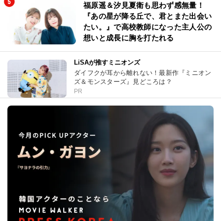
福原遥＆汐見夏衛も思わず感無量！
『あの星が降る丘で、君とまた出会い
たい。』で高校教師になった主人公の
想いと成長に胸を打たれる
LiSAが推すミニオンズ
ダイフクが耳から離れない！最新作『ミニオン
ズ＆モンスターズ』見どころは？
PR