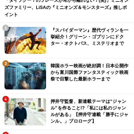
「ダイフクー！のフレーズが耳から離れない！(笑)」ミニオン
ズファミリー、LiSAの『ミニオンズ＆モンスターズ』推しポ
イント
『スパイダーマン』歴代ヴィランを一
挙紹介！グリーン・ゴブリンにドク
ター・オクトパス、ミステリオまで
韓国ホラー映画が絶好調！日本公開作
から富川国際ファンタスティック映画
祭で目撃した最新ホラーまで
押井守監督、新連載テーマは“ジャン
ル”を作ること!?「私には私のジャン
ルがある」【押井守連載「勝手にジャ
ンル。」プロローグ】