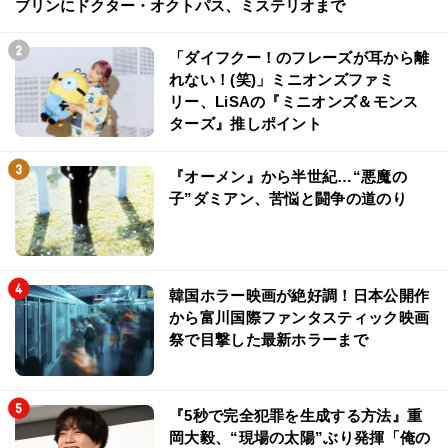
ブリンにドクター・オクトパス、ミステリオまで
「ダイフクー！のフレーズが耳から離
れない！(笑)」ミニオンズファミ
リー、LiSAの『ミニオンズ＆モンス
ターズ』推しポイント
『オーメン』から半世紀…“悪魔の
子”ダミアン、苦悩と闘争の道のり
韓国ホラー映画が絶好調！日本公開作
から富川国際ファンタスティック映画
祭で目撃した最新ホラーまで
『5秒で完全犯罪を生成する方法』重
岡大毅、“現場の太陽”ぶり発揮「俺の