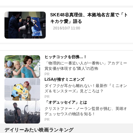
SKE48谷真理佳、本拠地名古屋で「ト
キカケ愛」語る
2016/10/7 11:00
ヒッチコックを彷彿…！
「物理的に一番近い人が一番怖い」アカデミー
賞女優が体現する“隣人”の恐怖
PR
LiSAが推すミニオンズ
ダイフクが耳から離れない！最新作『ミニオン
ズ＆モンスターズ』見どころは？
PR
「オデュッセイア」とは
クリストファー・ノーラン監督が挑む、英雄オ
デュッセウスの物語を知る！
PR
デイリーみたい映画ランキング