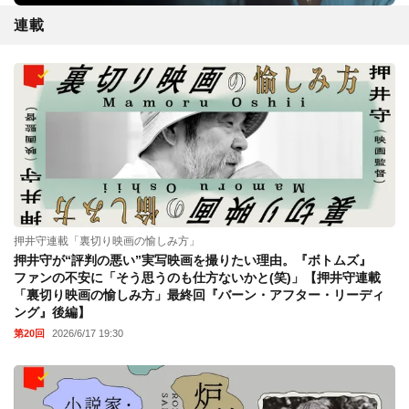
連載
押井守連載「裏切り映画の愉しみ方」
押井守が“評判の悪い”実写映画を撮りたい理由。『ボトムズ』
ファンの不安に「そう思うのも仕方ないかと(笑)」【押井守連載
「裏切り映画の愉しみ方」最終回『バーン・アフター・リーディ
ング』後編】
第20回
2026/6/17 19:30