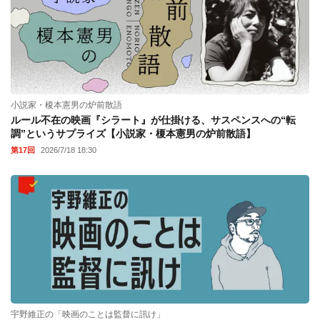
小説家・榎本憲男の炉前散語
ルール不在の映画『シラート』が仕掛ける、サスペンスへの“転
調”というサプライズ【小説家・榎本憲男の炉前散語】
第17回
2026/7/18 18:30
宇野維正の「映画のことは監督に訊け」