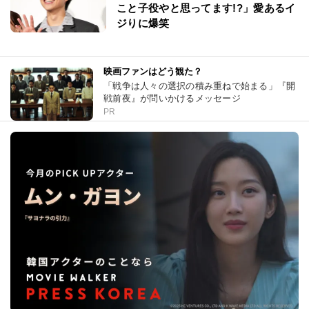
こと子役やと思ってます!?」愛あるイ
ジりに爆笑
映画ファンはどう観た？
「戦争は人々の選択の積み重ねで始まる」『開
戦前夜』が問いかけるメッセージ
PR