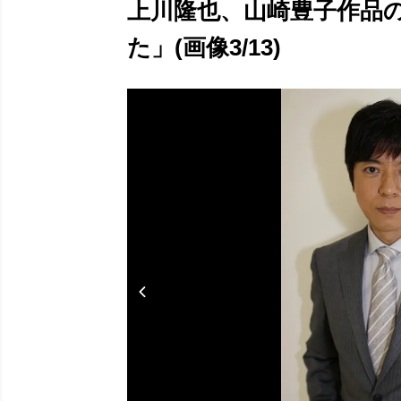
上川隆也、山崎豊子作品
た」(画像3/13)