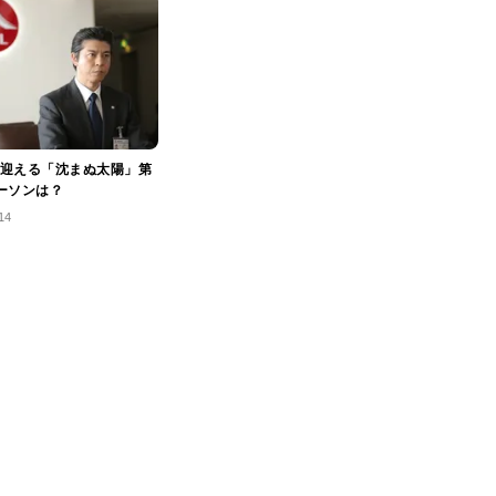
迎える「沈まぬ太陽」第
ーソンは？
14