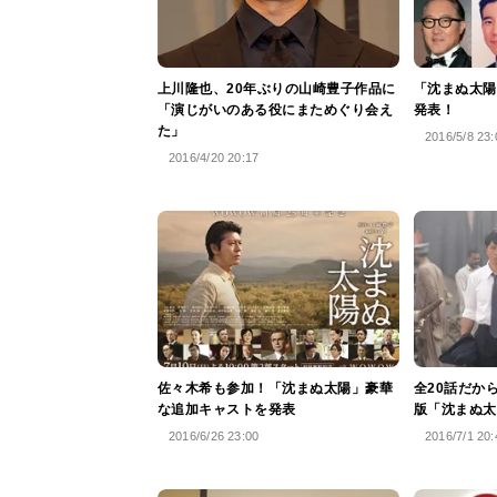
上川隆也、20年ぶりの山崎豊子作品に
「沈まぬ太陽
「演じがいのある役にまためぐり会え
発表！
た」
2016/5/8 23:
2016/4/20 20:17
佐々木希も参加！「沈まぬ太陽」豪華
全20話だか
な追加キャストを発表
版「沈まぬ太
2016/6/26 23:00
2016/7/1 20: