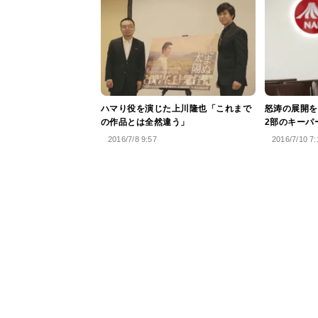
ハマり役を演じた上川隆也「これまで
怒涛の展開を
の作品とは全然違う」
2部のキーパ
2016/7/8 9:57
2016/7/10 7: