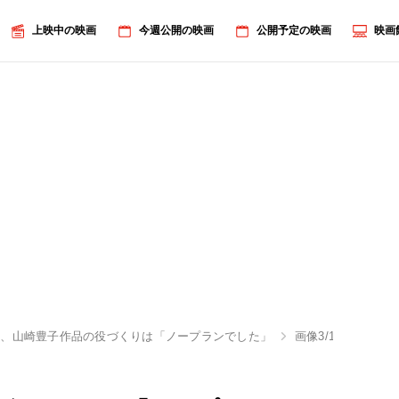
上映中の映画
今週公開の映画
公開予定の映画
映画
也、山崎豊子作品の役づくりは「ノープランでした」
画像3/13