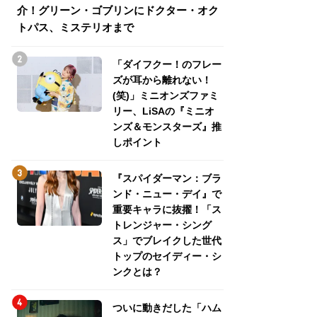
介！グリーン・ゴブリンにドクター・オク
介！グリーン・ゴ
トパス、ミステリオまで
トパス、ミステリ
「ダイフクー！のフレー
ズが耳から離れない！
(笑)」ミニオンズファミ
リー、LiSAの『ミニオ
ンズ＆モンスターズ』推
しポイント
『スパイダーマン：ブラ
ンド・ニュー・デイ』で
重要キャラに抜擢！「ス
トレンジャー・シング
ス」でブレイクした世代
トップのセイディー・シ
ンクとは？
ついに動きだした「ハム