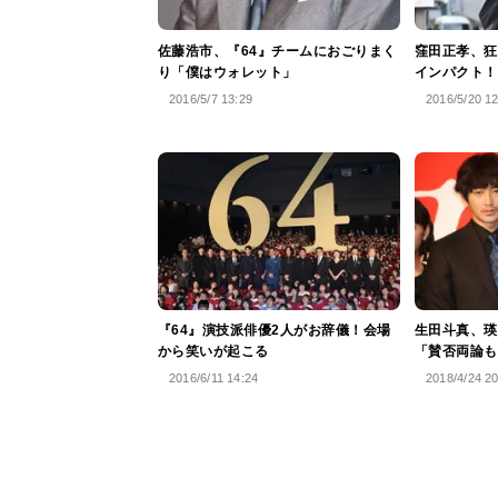
佐藤浩市、『64』チームにおごりまく
窪田正孝、狂
り「僕はウォレット」
インパクト！
2016/5/7 13:29
2016/5/20 1
『64』演技派俳優2人がお辞儀！会場
生田斗真、瑛
から笑いが起こる
「賛否両論も
2016/6/11 14:24
2018/4/24 2