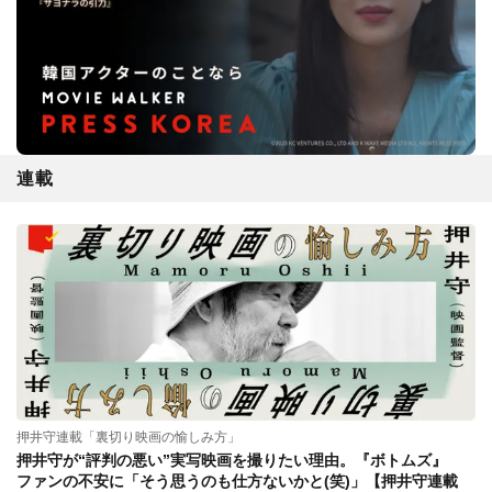
連載
押井守連載「裏切り映画の愉しみ方」
押井守が“評判の悪い”実写映画を撮りたい理由。『ボトムズ』
ファンの不安に「そう思うのも仕方ないかと(笑)」【押井守連載