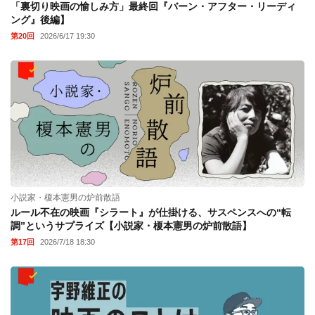
「裏切り映画の愉しみ方」最終回『バーン・アフター・リーディ
ング』後編】
第20回
2026/6/17 19:30
小説家・榎本憲男の炉前散語
ルール不在の映画『シラート』が仕掛ける、サスペンスへの“転
調”というサプライズ【小説家・榎本憲男の炉前散語】
第17回
2026/7/18 18:30