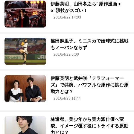
伊藤英明、山田孝之ら“原作漫画＋
α”演技がスゴい！
2016/4/22 14:03
篠田麻里子、ミニスカで始球式に挑戦
もノーバンならず
2016/4/22 5:00
伊藤英明と武井咲『テラフォーマー
ズ』で共演。パワフルな原作に挑む原
動力とは？
2016/4/28 11:44
林遣都、美少年から実力派俳優へ変
貌。イメージ覆す役にトライする原動
力とは？