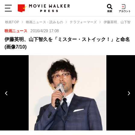
検索
アカウント
映画TOP
映画ニュース・読みもの
テラフォーマーズ
伊藤英明、山下智久
映画ニュース
2016/4/29 17:08
伊藤英明、山下智久を「ミスター・ストイック！」と命名
(画像7/10)