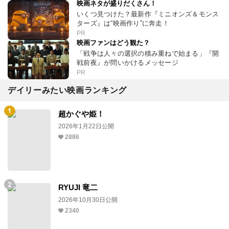
映画ネタが盛りだくさん！
いくつ見つけた？最新作『ミニオンズ＆モンス
ターズ』は“映画作り”に奔走！
PR
映画ファンはどう観た？
「戦争は人々の選択の積み重ねで始まる」『開
戦前夜』が問いかけるメッセージ
PR
デイリーみたい映画ランキング
超かぐや姫！
2026年1月22日公開
2886
RYUJI 竜二
2026年10月30日公開
2340