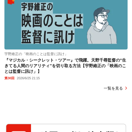
宇野維正の「映画のことは監督に訊け」
『マジカル・シークレット・ツアー』で飛躍。天野千尋監督の“生
きてる人間のリアリティ”を切り取る方法【宇野維正の「映画のこ
とは監督に訊け」】
第30回
2026/6/25 21:15
一覧を見る