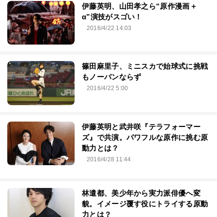
伊藤英明、山田孝之ら“原作漫画＋
α”演技がスゴい！
2016/4/22 14:03
篠田麻里子、ミニスカで始球式に挑戦
もノーバンならず
2016/4/22 5:00
伊藤英明と武井咲『テラフォーマー
ズ』で共演。パワフルな原作に挑む原
動力とは？
2016/4/28 11:44
林遣都、美少年から実力派俳優へ変
貌。イメージ覆す役にトライする原動
力とは？