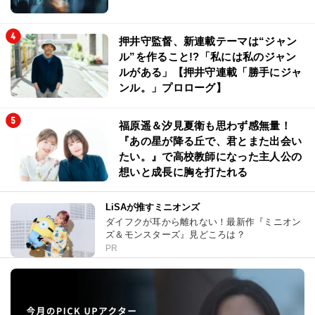
押井守監督、新連載テーマは“ジャン
ル”を作ること!?「私には私のジャン
ルがある」【押井守連載「勝手にジャ
ンル。」プロローグ】
福原遥＆汐見夏衛も思わず感無量！
『あの星が降る丘で、君とまた出会い
たい。』で高校教師になった主人公の
想いと成長に胸を打たれる
LiSAが推すミニオンズ
ダイフクが耳から離れない！最新作『ミニオン
ズ＆モンスターズ』見どころは？
PR