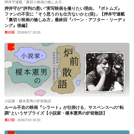
押井守連載「裏切り映画の愉しみ方」
押井守が“評判の悪い”実写映画を撮りたい理由。『ボトムズ』
ファンの不安に「そう思うのも仕方ないかと(笑)」【押井守連載
「裏切り映画の愉しみ方」最終回『バーン・アフター・リーディ
ング』後編】
第20回
2026/6/17 19:30
小説家・榎本憲男の炉前散語
ルール不在の映画『シラート』が仕掛ける、サスペンスへの“転
調”というサプライズ【小説家・榎本憲男の炉前散語】
第17回
2026/7/18 18:30