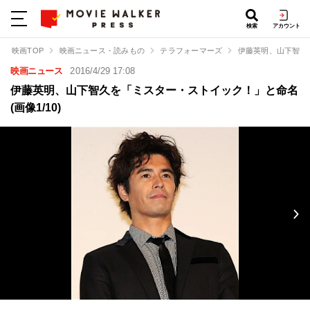
検索
アカウント
映画TOP
映画ニュース・読みもの
テラフォーマーズ
伊藤英明、山下智久
映画ニュース
2016/4/29 17:08
伊藤英明、山下智久を「ミスター・ストイック！」と命名
(画像1/10)