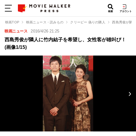
検索
アカウント
映画TOP
映画ニュース・読みもの
クリーピー 偽りの隣人
西島秀俊が隣人
映画ニュース
2016/4/26 21:25
西島秀俊が隣人に竹内結子を希望し、女性客が雄叫び！
(画像1/15)