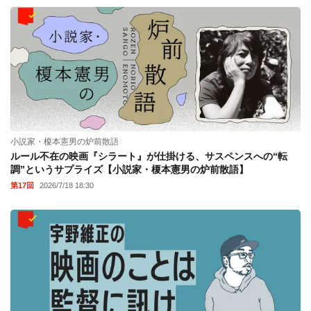
小説家・榎本憲男の炉前散語
ルール不在の映画『シラート』が仕掛ける、サスペンスへの“転
調”というサプライズ【小説家・榎本憲男の炉前散語】
第17回
2026/7/18 18:30