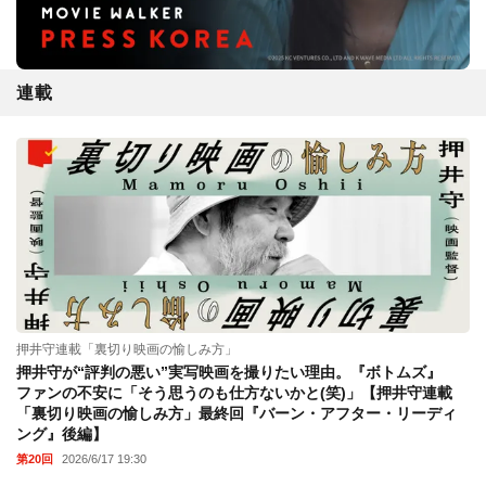
連載
押井守連載「裏切り映画の愉しみ方」
押井守が“評判の悪い”実写映画を撮りたい理由。『ボトムズ』
ファンの不安に「そう思うのも仕方ないかと(笑)」【押井守連載
「裏切り映画の愉しみ方」最終回『バーン・アフター・リーディ
ング』後編】
第20回
2026/6/17 19:30