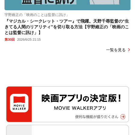
宇野維正の「映画のことは監督に訊け」
『マジカル・シークレット・ツアー』で飛躍。天野千尋監督の“生
きてる人間のリアリティ”を切り取る方法【宇野維正の「映画のこ
とは監督に訊け」】
第30回
2026/6/25 21:15
一覧を見る