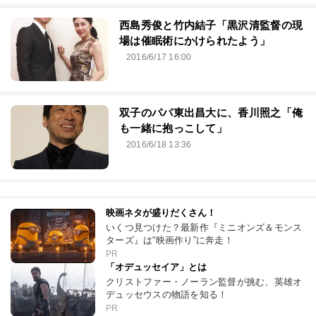
西島秀俊と竹内結子「黒沢清監督の現
場は催眠術にかけられたよう」
2016/6/17 16:00
双子のパパ東出昌大に、香川照之「俺
も一緒に抱っこして」
2016/6/18 13:36
映画ネタが盛りだくさん！
いくつ見つけた？最新作『ミニオンズ＆モンス
ターズ』は“映画作り”に奔走！
PR
「オデュッセイア」とは
クリストファー・ノーラン監督が挑む、英雄オ
デュッセウスの物語を知る！
PR