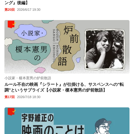
ング』後編】
第20回
2026/6/17 19:30
小説家・榎本憲男の炉前散語
ルール不在の映画『シラート』が仕掛ける、サスペンスへの“転
調”というサプライズ【小説家・榎本憲男の炉前散語】
第17回
2026/7/18 18:30