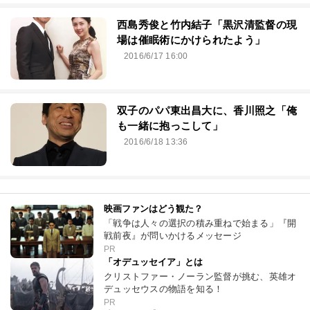
西島秀俊と竹内結子「黒沢清監督の現
場は催眠術にかけられたよう」
2016/6/17 16:00
双子のパパ東出昌大に、香川照之「俺
も一緒に抱っこして」
2016/6/18 13:36
映画ファンはどう観た？
「戦争は人々の選択の積み重ねで始まる」『開
戦前夜』が問いかけるメッセージ
PR
「オデュッセイア」とは
クリストファー・ノーラン監督が挑む、英雄オ
デュッセウスの物語を知る！
PR