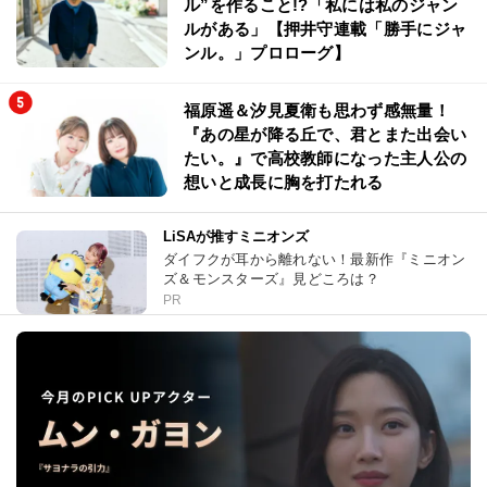
ル”を作ること!?「私には私のジャン
ルがある」【押井守連載「勝手にジャ
ンル。」プロローグ】
福原遥＆汐見夏衛も思わず感無量！
『あの星が降る丘で、君とまた出会い
たい。』で高校教師になった主人公の
想いと成長に胸を打たれる
LiSAが推すミニオンズ
ダイフクが耳から離れない！最新作『ミニオン
ズ＆モンスターズ』見どころは？
PR