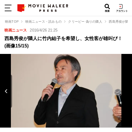
検索
アカウント
映画TOP
映画ニュース・読みもの
クリーピー 偽りの隣人
西島秀俊が隣人
映画ニュース
2016/4/26 21:25
西島秀俊が隣人に竹内結子を希望し、女性客が雄叫び！
(画像15/15)