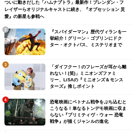
ついに動きだした「ハムナプトラ」最新作！ブレンダン・フ
レイザーらオリジナルキャストに続き、『オブセッション 災
愛』の新星も参戦へ
『スパイダーマン』歴代ヴィランを一
挙紹介！グリーン・ゴブリンにドク
ター・オクトパス、ミステリオまで
「ダイフクー！のフレーズが耳から離
れない！(笑)」ミニオンズファミ
リー、LiSAの『ミニオンズ＆モンス
ターズ』推しポイント
恐竜映画にベトナム戦争をぶち込むと
こうなる！単なるトンデモ映画に収ま
らない『プリミティヴ・ウォー 恐竜
戦争』が描くジャンルの進化