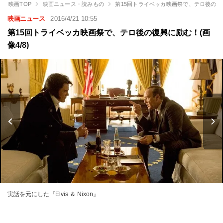
映画TOP
映画ニュース・読みもの
第15回トライベッカ映画祭で、テロ後の復
映画ニュース
2016/4/21 10:55
第15回トライベッカ映画祭で、テロ後の復興に励む！(画
像4/8)
実話を元にした『Elvis ＆ Nixon』