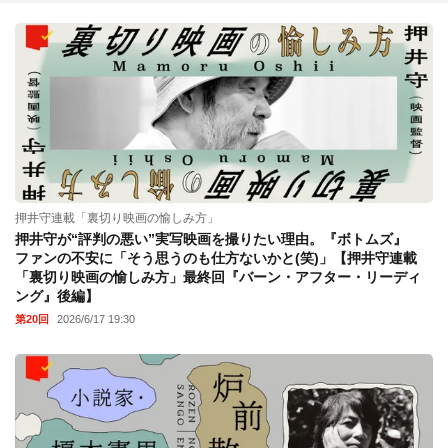
押井守連載「裏切り映画の愉しみ方」
押井守が“評判の悪い”実写映画を撮りたい理由。『ボトムズ』
ファンの不安に「そう思うのも仕方ないかと(笑)」【押井守連載
「裏切り映画の愉しみ方」最終回『バーン・アフター・リーディ
ング』後編】
第20回
2026/6/17 19:30