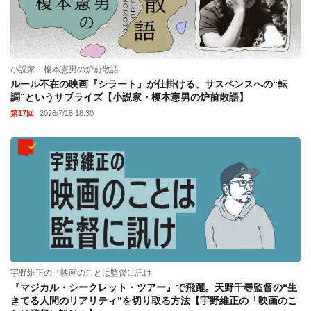
小説家・榎本憲男の炉前散語
ルール不在の映画『シラート』が仕掛ける、サスペンスへの“転
調”というサプライズ【小説家・榎本憲男の炉前散語】
第17回
2026/7/18 18:30
宇野維正の「映画のことは監督に訊け」
『マジカル・シークレット・ツアー』で飛躍。天野千尋監督の“生
きてる人間のリアリティ”を切り取る方法【宇野維正の「映画のこ