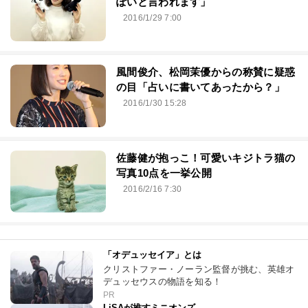
ぽいと言われます」
2016/1/29 7:00
風間俊介、松岡茉優からの称賛に疑惑
の目「占いに書いてあったから？」
2016/1/30 15:28
佐藤健が抱っこ！可愛いキジトラ猫の
写真10点を一挙公開
2016/2/16 7:30
「オデュッセイア」とは
クリストファー・ノーラン監督が挑む、英雄オ
デュッセウスの物語を知る！
PR
LiSAが推すミニオンズ