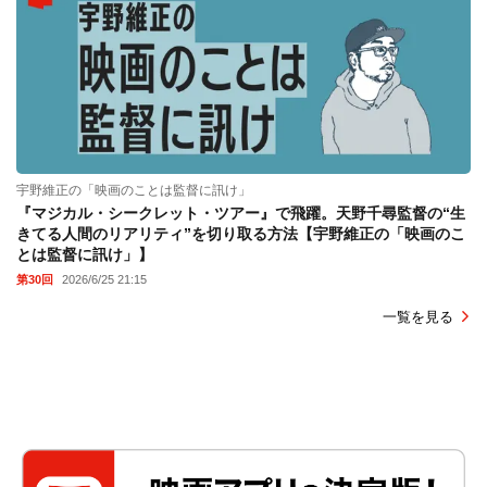
宇野維正の「映画のことは監督に訊け」
『マジカル・シークレット・ツアー』で飛躍。天野千尋監督の“生
きてる人間のリアリティ”を切り取る方法【宇野維正の「映画のこ
とは監督に訊け」】
第30回
2026/6/25 21:15
一覧を見る