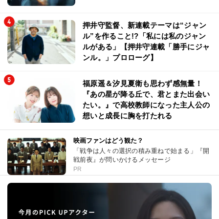
押井守監督、新連載テーマは“ジャン
ル”を作ること!?「私には私のジャン
ルがある」【押井守連載「勝手にジャ
ンル。」プロローグ】
福原遥＆汐見夏衛も思わず感無量！
『あの星が降る丘で、君とまた出会い
たい。』で高校教師になった主人公の
想いと成長に胸を打たれる
映画ファンはどう観た？
「戦争は人々の選択の積み重ねで始まる」『開
戦前夜』が問いかけるメッセージ
PR