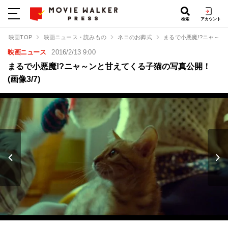
検索
アカウント
映画TOP
映画ニュース・読みもの
ネコのお葬式
まるで小悪魔!?ニャ～
映画ニュース
2016/2/13 9:00
まるで小悪魔!?ニャ～ンと甘えてくる子猫の写真公開！
(画像3/7)