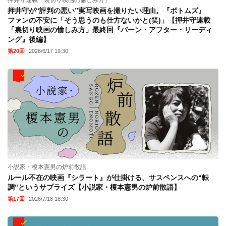
押井守連載「裏切り映画の愉しみ方」
押井守が“評判の悪い”実写映画を撮りたい理由。『ボトムズ』
ファンの不安に「そう思うのも仕方ないかと(笑)」【押井守連載
「裏切り映画の愉しみ方」最終回『バーン・アフター・リーディ
ング』後編】
第20回
2026/6/17 19:30
小説家・榎本憲男の炉前散語
ルール不在の映画『シラート』が仕掛ける、サスペンスへの“転
調”というサプライズ【小説家・榎本憲男の炉前散語】
第17回
2026/7/18 18:30