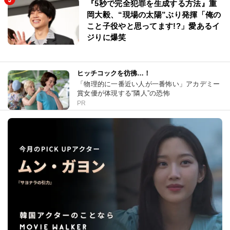
『5秒で完全犯罪を生成する方法』重
岡大毅、“現場の太陽”ぶり発揮「俺の
こと子役やと思ってます!?」愛あるイ
ジりに爆笑
ヒッチコックを彷彿…！
「物理的に一番近い人が一番怖い」アカデミー
賞女優が体現する“隣人”の恐怖
PR