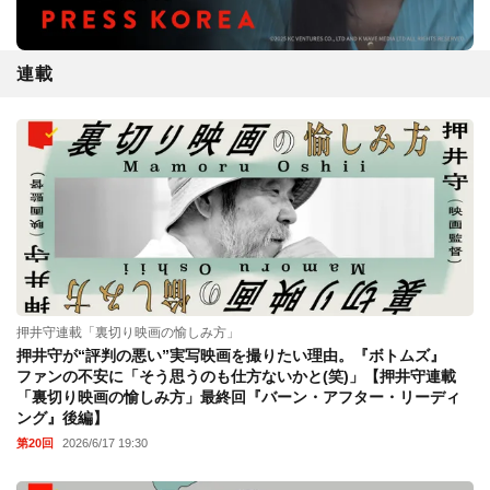
連載
押井守連載「裏切り映画の愉しみ方」
押井守が“評判の悪い”実写映画を撮りたい理由。『ボトムズ』
ファンの不安に「そう思うのも仕方ないかと(笑)」【押井守連載
「裏切り映画の愉しみ方」最終回『バーン・アフター・リーディ
ング』後編】
第20回
2026/6/17 19:30