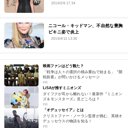
2016/2/6 17:34
ニコール・キッドマン、不自然な豊胸
ビキニ姿で炎上
2016/4/11 13:30
映画ファンはどう観た？
「戦争は人々の選択の積み重ねで始まる」『開
戦前夜』が問いかけるメッセージ
PR
LiSAが推すミニオンズ
ダイフクが耳から離れない！最新作『ミニオン
ズ＆モンスターズ』見どころは？
PR
「オデュッセイア」とは
クリストファー・ノーラン監督が挑む、英雄オ
デュッセウスの物語を知る！
PR