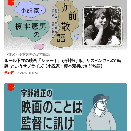
小説家・榎本憲男の炉前散語
ルール不在の映画『シラート』が仕掛ける、サスペンスへの“転
調”というサプライズ【小説家・榎本憲男の炉前散語】
第17回
2026/7/18 18:30