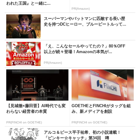
われた王国』と一緒に...
PR(Amazon)
スーパーマンやバットマンに匹敵する長い歴
史を持つDCヒーロー、ブルービートルって...
「え、こんなセールやってたの？」80％OFF
以上が続々登場！Amazonの本気が...
PR(Amazon)
【見城徹×藤田晋】AI時代でも変
GOETHEとFINCHIがタッグを組
わらない経営者の本質
み、新メディアを創設
PR(FINCHI on GOETHE)
PR(FINCHI on GOETHE)
アルコ＆ピース平子祐希、初の小説連載！
「ピンキー☆キャッチ」第34回 噂