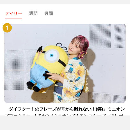
デイリー
週間
月間
「ダイフクー！のフレーズが耳から離れない！(笑)」ミニオン
ズファミリー、LiSAの『ミニオンズ＆モンスターズ』推しポ
イント