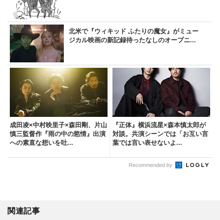
北米で『ウィキッド ふたりの魔女』がミュー
ジカル映画の新記録待ったなしのオープニ...
成田凌×中村映里子×森田剛、片山
『正体』横浜流星×森本慎太郎が
慎三監督作『雨の中の慾情』出演
対談。共演シーンでは「お互い言
への素直な想いを吐...
葉では言い表せないよ...
Recommended by
関連記事