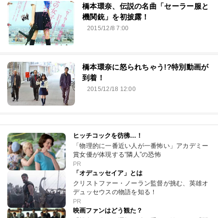
橋本環奈、伝説の名曲「セーラー服と
機関銃」を初披露！
2015/12/8 7:00
橋本環奈に怒られちゃう!?特別動画が
到着！
2015/12/18 12:00
ヒッチコックを彷彿…！
「物理的に一番近い人が一番怖い」アカデミー
賞女優が体現する“隣人”の恐怖
PR
「オデュッセイア」とは
クリストファー・ノーラン監督が挑む、英雄オ
デュッセウスの物語を知る！
PR
映画ファンはどう観た？