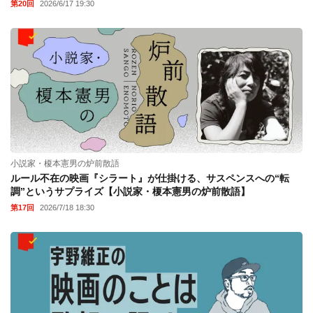
第20回
2026/6/17 19:30
小説家・榎本憲男の炉前散語
ルール不在の映画『シラート』が仕掛ける、サスペンスへの“転
調”というサプライズ【小説家・榎本憲男の炉前散語】
第17回
2026/7/18 18:30