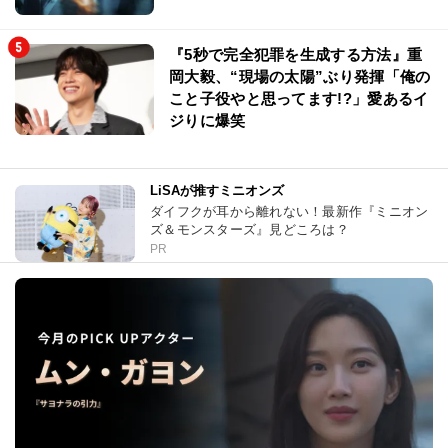
『5秒で完全犯罪を生成する方法』重
岡大毅、“現場の太陽”ぶり発揮「俺の
こと子役やと思ってます!?」愛あるイ
ジりに爆笑
LiSAが推すミニオンズ
ダイフクが耳から離れない！最新作『ミニオン
ズ＆モンスターズ』見どころは？
PR