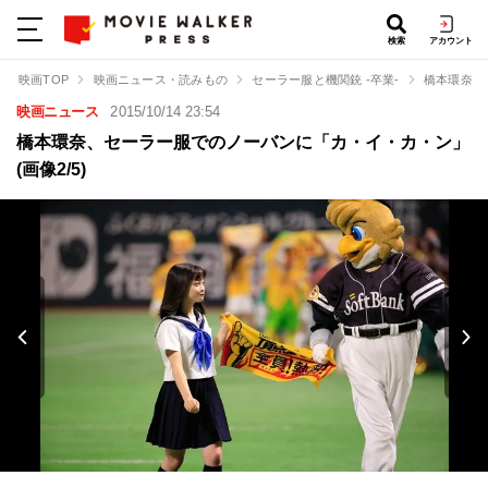
検索
アカウント
映画TOP
映画ニュース・読みもの
セーラー服と機関銃 -卒業-
橋本環奈、
映画ニュース
2015/10/14 23:54
橋本環奈、セーラー服でのノーバンに「カ・イ・カ・ン」
(画像2/5)