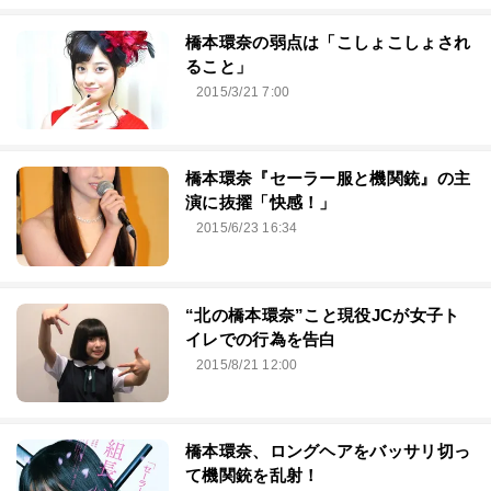
橋本環奈の弱点は「こしょこしょされ
ること」
2015/3/21 7:00
橋本環奈『セーラー服と機関銃』の主
演に抜擢「快感！」
2015/6/23 16:34
“北の橋本環奈”こと現役JCが女子ト
イレでの行為を告白
2015/8/21 12:00
橋本環奈、ロングヘアをバッサリ切っ
て機関銃を乱射！