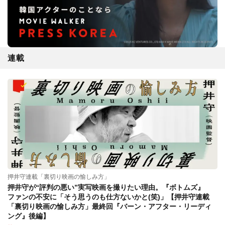
連載
押井守連載「裏切り映画の愉しみ方」
押井守が“評判の悪い”実写映画を撮りたい理由。『ボトムズ』
ファンの不安に「そう思うのも仕方ないかと(笑)」【押井守連載
「裏切り映画の愉しみ方」最終回『バーン・アフター・リーディ
ング』後編】