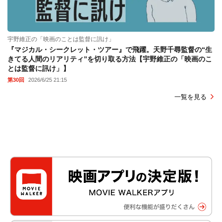
宇野維正の「映画のことは監督に訊け」
『マジカル・シークレット・ツアー』で飛躍。天野千尋監督の“生
きてる人間のリアリティ”を切り取る方法【宇野維正の「映画のこ
とは監督に訊け」】
第30回
2026/6/25 21:15
一覧を見る