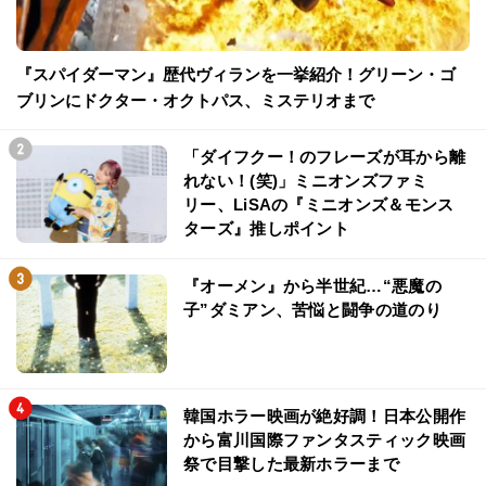
『スパイダーマン』歴代ヴィランを一挙紹介！グリーン・ゴ
ブリンにドクター・オクトパス、ミステリオまで
「ダイフクー！のフレーズが耳から離
れない！(笑)」ミニオンズファミ
リー、LiSAの『ミニオンズ＆モンス
ターズ』推しポイント
『オーメン』から半世紀…“悪魔の
子”ダミアン、苦悩と闘争の道のり
韓国ホラー映画が絶好調！日本公開作
から富川国際ファンタスティック映画
祭で目撃した最新ホラーまで