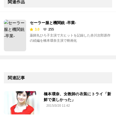
関連作品
セーラー服と機関銃 -卒業-
3.0
255
薬師丸ひろ子主演で大ヒットを記録した赤川次郎原作
の続編を橋本環奈主演で映画化
関連記事
橋本環奈、女教師の衣装にトライ「新
鮮で楽しかった」
2015/3/20 11:42