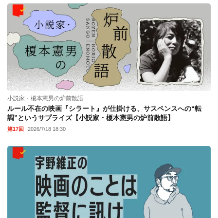
小説家・榎本憲男の炉前散語
ルール不在の映画『シラート』が仕掛ける、サスペンスへの“転
調”というサプライズ【小説家・榎本憲男の炉前散語】
第17回
2026/7/18 18:30