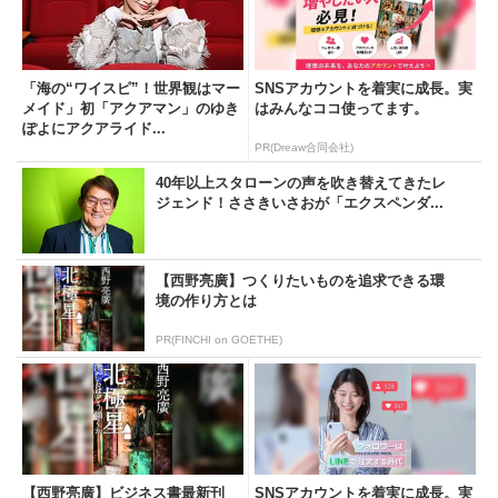
「海の“ワイスピ”！世界観はマー
SNSアカウントを着実に成長。実
メイド」初「アクアマン」のゆき
はみんなココ使ってます。
ぽよにアクアライド...
PR(Dreaw合同会社)
40年以上スタローンの声を吹き替えてきたレ
ジェンド！ささきいさおが「エクスペンダ...
【西野亮廣】つくりたいものを追求できる環
境の作り方とは
PR(FINCHI on GOETHE)
【西野亮廣】ビジネス書最新刊
SNSアカウントを着実に成長。実