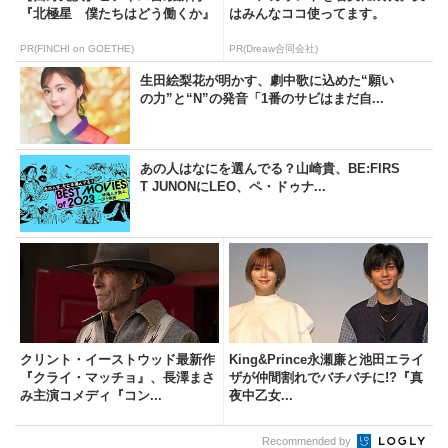
『北極星 僕たちはどう働くか』
はみんなココ使ってます。
PR(FINCHI on GOETHE)
PR(Dreaw合同会社)
生田絵梨花が明かす、劇中歌に込めた“願い
の力”と“N”の発音「1番のサビはまだ自...
あの人はなにを選んでる？山崎貴、BE:FIRS
T JUNONにLEO、ペ・ドゥナ...
クリント・イーストウッド最新作
King&Prince永瀬廉と池田エライ
『クライ・マッチョ』、長澤まさ
ザが仲間割れでバチバチに!?『真
み主演コメディ『コン...
夜中乙女...
Recommended by