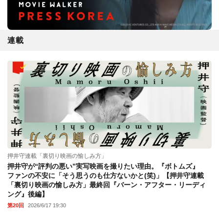
連載
押井守連載「裏切り映画の愉しみ方」
押井守が“評判の悪い”実写映画を撮りたい理由。『ボトムズ』
ファンの不安に「そう思うのも仕方ないかと(笑)」【押井守連載
「裏切り映画の愉しみ方」最終回『バーン・アフター・リーディ
ング』後編】
第20回
2026/6/17 19:30