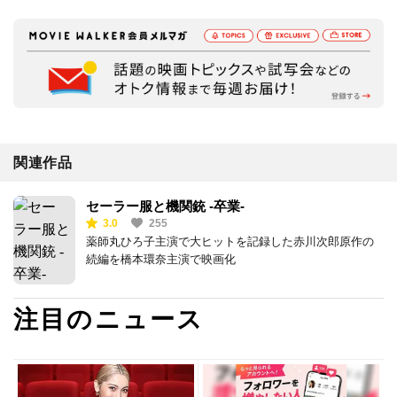
関連作品
セーラー服と機関銃 -卒業-
3.0
255
薬師丸ひろ子主演で大ヒットを記録した赤川次郎原作の
続編を橋本環奈主演で映画化
注目のニュース