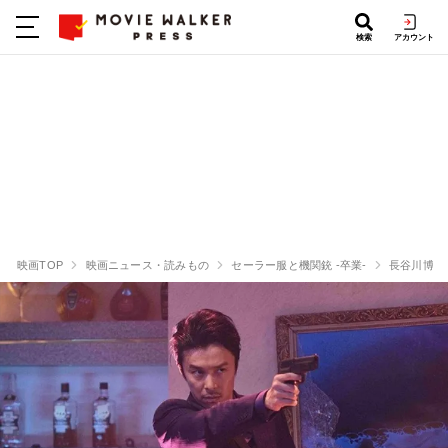
検索
アカウント
映画TOP
映画ニュース・読みもの
セーラー服と機関銃 -卒業-
長谷川博己