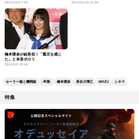
2015/12/8 7:00
2015/12/18 12:00
橋本環奈が組長役！「重圧を感じ
た」と本音ポロリ
2016/2/3 20:48
セーラー服と機関銃
-卒業-
橋本環奈
長谷川博己
MOZU
シネマ
特集