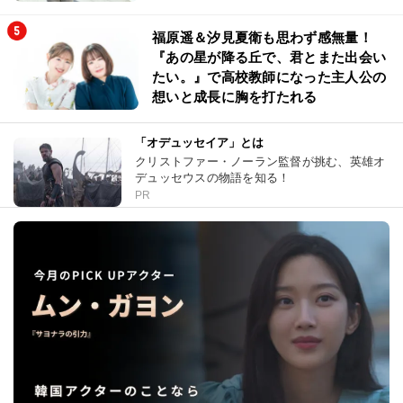
福原遥＆汐見夏衛も思わず感無量！
『あの星が降る丘で、君とまた出会い
たい。』で高校教師になった主人公の
想いと成長に胸を打たれる
「オデュッセイア」とは
クリストファー・ノーラン監督が挑む、英雄オ
デュッセウスの物語を知る！
PR