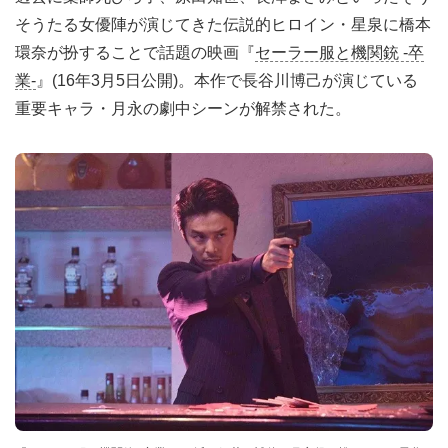
そうたる女優陣が演じてきた伝説的ヒロイン・星泉に橋本
環奈が扮することで話題の映画『
セーラー服と機関銃 -卒
業-
』(16年3月5日公開)。本作で長谷川博己が演じている
重要キャラ・月永の劇中シーンが解禁された。