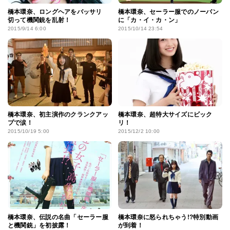
橋本環奈、ロングヘアをバッサリ
橋本環奈、セーラー服でのノーバン
切って機関銃を乱射！
に「カ・イ・カ・ン」
2015/9/14 6:00
2015/10/14 23:54
橋本環奈、初主演作のクランクアッ
橋本環奈、超特大サイズにビック
プで涙！
リ！
2015/10/19 5:00
2015/12/2 10:00
橋本環奈、伝説の名曲「セーラー服
橋本環奈に怒られちゃう!?特別動画
と機関銃」を初披露！
が到着！