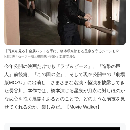
【写真を見る】金属バットを手に、橋本環奈演じる星泉を守るシーンも!?
[c]2016「セーラー服と機関銃 -卒業-」製作委員会
今年公開の映画だけでも『ラブ＆ピース』、『進撃の巨
人』前後篇、『この国の空』、そして現在公開中の『劇場
版MOZU』に出演し、さまざまな名演・怪演を披露してき
た長谷川。本作では、橋本演じる星泉が月永に対しほのか
な恋心を抱く展開もあるとのことで、どのような演技を見
せてくれるのか、楽しみだ。【Movie Walker】