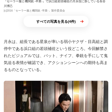
『セーラー服と機関銃 -卒業-』で浜口組若頭補佐の月永役に扮している長谷
川博己
[c]2016「セーラー服と機関銃 -卒業-」製作委員会
すべての写真を見る(4件)
月永は、組長である星泉が率いる弱小ヤクザ・目高組と調
停中である浜口組の若頭補佐という役どころ。今回解禁さ
れたビジュアルでは、バット、ナイフ、拳銃を手にして鬼
気迫る表情が確認でき、アクションシーンへの期待も高ま
るものとなっている。