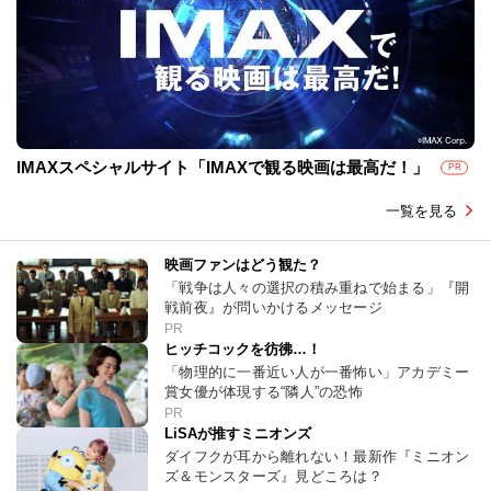
IMAXスペシャルサイト「IMAXで観る映画は最高だ！」
PR
一覧を見る
映画ファンはどう観た？
「戦争は人々の選択の積み重ねで始まる」『開
戦前夜』が問いかけるメッセージ
PR
ヒッチコックを彷彿…！
「物理的に一番近い人が一番怖い」アカデミー
賞女優が体現する“隣人”の恐怖
PR
LiSAが推すミニオンズ
ダイフクが耳から離れない！最新作『ミニオン
ズ＆モンスターズ』見どころは？