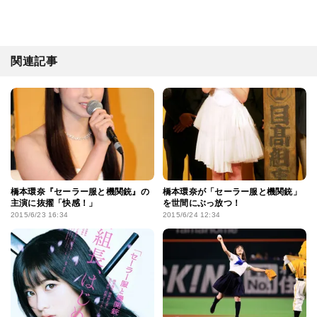
関連記事
橋本環奈『セーラー服と機関銃』の
橋本環奈が「セーラー服と機関銃」
主演に抜擢「快感！」
を世間にぶっ放つ！
2015/6/23 16:34
2015/6/24 12:34