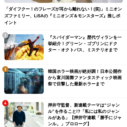
「ダイフクー！のフレーズが耳から離れない！(笑)」ミニオン
ズファミリー、LiSAの『ミニオンズ＆モンスターズ』推しポ
イント
『スパイダーマン』歴代ヴィランを一
挙紹介！グリーン・ゴブリンにドク
ター・オクトパス、ミステリオまで
韓国ホラー映画が絶好調！日本公開作
から富川国際ファンタスティック映画
祭で目撃した最新ホラーまで
押井守監督、新連載テーマは“ジャン
ル”を作ること!?「私には私のジャン
ルがある」【押井守連載「勝手にジャ
ンル。」プロローグ】