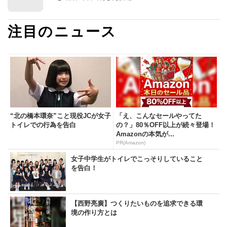
注目のニュース
“北の橋本環奈”こと現役JCが女子
「え、こんなセールやってた
トイレでの行為を告白
の？」80％OFF以上が続々登場！
Amazonの本気が...
PR(Amazon)
女子中学生がトイレでこっそりしていること
を告白！
【西野亮廣】つくりたいものを追求できる環
境の作り方とは