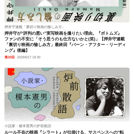
押井守連載「裏切り映画の愉しみ方」
押井守が“評判の悪い”実写映画を撮りたい理由。『ボトムズ』
ファンの不安に「そう思うのも仕方ないかと(笑)」【押井守連載
「裏切り映画の愉しみ方」最終回『バーン・アフター・リーディ
ング』後編】
第20回
2026/6/17 19:30
小説家・榎本憲男の炉前散語
ルール不在の映画『シラート』が仕掛ける、サスペンスへの“転