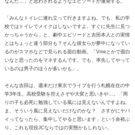
なんだ…」と思わされるようなエピソードが連発する。
「みんなトイレに連れ立って行きますよね。でも、私の学
校ではトイレでメイクはしないですよ。すぐに先生に見つ
かっちゃうから」と、劇中エピソードと吉田本人との実情
とはちょっと違う部分も？そんな彼女らが夢中になってい
るのがスマホなどで見られる面白動画。「Vineとかで面白
いなと思ったのをマネするんです。でも、率先してやって
いるのは男子のほうが多いかも」。
そんな吉田は、週末だけ東京でライブを行う札幌在住の中
学3年生。高校受験を控えさぞや大変と思いきや…。「周
りの子も必死に勉強している風には見えないんですよね。
ま、そういう風に見えないだけなのかな？ さすがにヤバ
イってなったら、集中してやると思います」という余裕ぶ
り。これも現役JCならではの実態かもしれない。