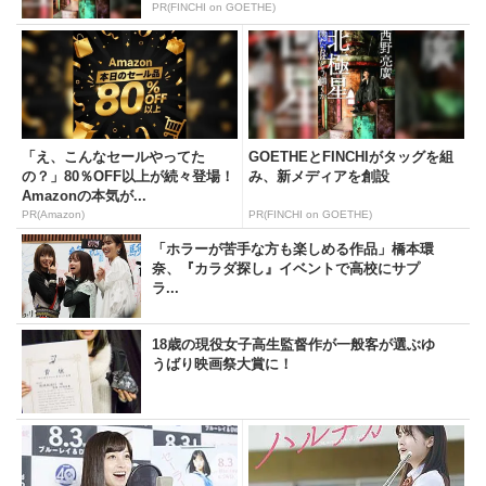
PR(FINCHI on GOETHE)
「え、こんなセールやってた
GOETHEとFINCHIがタッグを組
の？」80％OFF以上が続々登場！
み、新メディアを創設
Amazonの本気が...
PR(Amazon)
PR(FINCHI on GOETHE)
「ホラーが苦手な方も楽しめる作品」橋本環
奈、『カラダ探し』イベントで高校にサプ
ラ...
18歳の現役女子高生監督作が一般客が選ぶゆ
うばり映画祭大賞に！