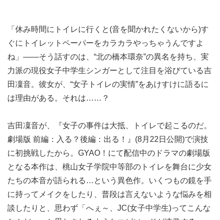
「休み時間にトイレに行くと(音を聞かれたくないから)す
ぐにトイレットペーパーをカラカラやっちゃうんですよ
ね」――そう話すのは、“北の橋本環奈”の異名を持ち、実
力派の現役女子中学生シンガーとして注目を浴びている吉
田凜音。彼女が、“女子トイレの実情”をあけすけに語るに
は理由がある。それは……？
吉田凜音が、『女子の事件は大抵、トイレで起こるのだ。
劇場版 前編：入る？後編：出る！』(8月22日公開)で演技
に初挑戦したから。GYAO！にて配信中のドラマの劇場版
となる本作は、桃山女子学院中等部のトイレを舞台に少女
たちの本音が語られる…という異色作。いくつもの鏡を手
に持ってメイクをしたり、普段は言えないような悩みを相
談したりと、思わず「へぇ～、JC(女子中学生)ってこんな