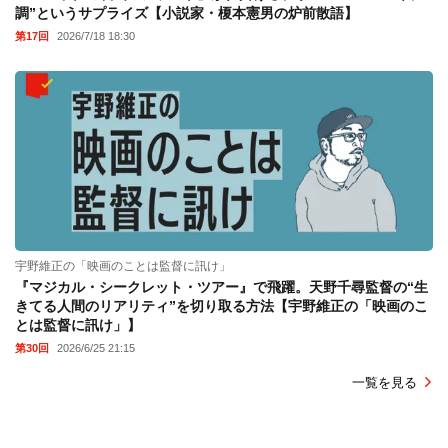
調”というサプライズ【小説家・榎本憲男の炉前散語】
第17回
2026/7/18 18:30
宇野維正の「映画のことは監督に訊け」
『マジカル・シークレット・ツアー』で飛躍。天野千尋監督の“生
きてる人間のリアリティ”を切り取る方法【宇野維正の「映画のこ
とは監督に訊け」】
第30回
2026/6/25 21:15
一覧を見る