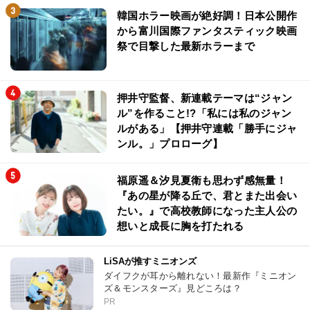
韓国ホラー映画が絶好調！日本公開作
から富川国際ファンタスティック映画
祭で目撃した最新ホラーまで
押井守監督、新連載テーマは“ジャン
ル”を作ること!?「私には私のジャン
ルがある」【押井守連載「勝手にジャ
ンル。」プロローグ】
福原遥＆汐見夏衛も思わず感無量！
『あの星が降る丘で、君とまた出会い
たい。』で高校教師になった主人公の
想いと成長に胸を打たれる
LiSAが推すミニオンズ
ダイフクが耳から離れない！最新作『ミニオン
ズ＆モンスターズ』見どころは？
PR