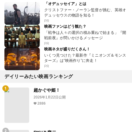
「オデュッセイア」とは
クリストファー・ノーラン監督が挑む、英雄オ
デュッセウスの物語を知る！
PR
映画ファンはどう観た？
「戦争は人々の選択の積み重ねで始まる」『開
戦前夜』が問いかけるメッセージ
PR
映画ネタが盛りだくさん！
いくつ見つけた？最新作『ミニオンズ＆モンス
ターズ』は“映画作り”に奔走！
PR
デイリーみたい映画ランキング
超かぐや姫！
2026年1月22日公開
2886