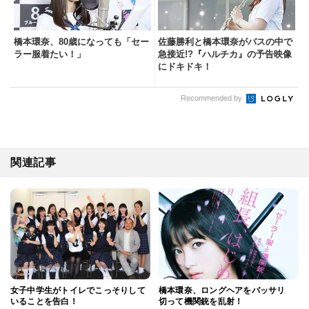
橋本環奈、80歳になっても「セー
佐藤勝利と橋本環奈がバスの中で
ラー服着たい！」
急接近!?『ハルチカ』の予告映像
にドキドキ！
Recommended by
関連記事
女子中学生がトイレでこっそりして
橋本環奈、ロングヘアをバッサリ
いることを告白！
切って機関銃を乱射！