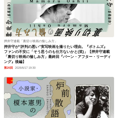
押井守連載「裏切り映画の愉しみ方」
押井守が“評判の悪い”実写映画を撮りたい理由。『ボトムズ』
ファンの不安に「そう思うのも仕方ないかと(笑)」【押井守連載
「裏切り映画の愉しみ方」最終回『バーン・アフター・リーディ
ング』後編】
第20回
2026/6/17 19:30