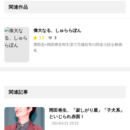
関連作品
偉大なる、しゅららぼん
3.5
3
濱田岳×岡田将生W主演で万城目学の同名小説を映画
化
関連記事
岡田将生、「寂しがり屋」「子犬系」
といじられ赤面！
2014/1/21 20:22