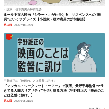
小説家・榎本憲男の炉前散語
ルール不在の映画『シラート』が仕掛ける、サスペンスへの“転
調”というサプライズ【小説家・榎本憲男の炉前散語】
第17回
2026/7/18 18:30
宇野維正の「映画のことは監督に訊け」
『マジカル・シークレット・ツアー』で飛躍。天野千尋監督の“生
きてる人間のリアリティ”を切り取る方法【宇野維正の「映画のこ
とは監督に訊け」】
第30回
2026/6/25 21:15