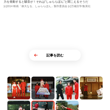
力を発動すると騒音が！それは“しゅららぼん”と聞こえるそうだ
[c]2014 映画「偉大なる、しゅららぼん」製作委員会 [c]万城目学/集英社
記事を読む