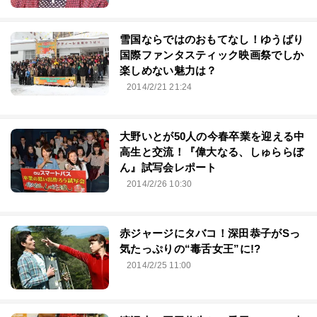
雪国ならではのおもてなし！ゆうばり
国際ファンタスティック映画祭でしか
楽しめない魅力は？
2014/2/21 21:24
大野いとが50人の今春卒業を迎える中
高生と交流！『偉大なる、しゅららぼ
ん』試写会レポート
2014/2/26 10:30
赤ジャージにタバコ！深田恭子がSっ
気たっぷりの“毒舌女王”に!?
2014/2/25 11:00