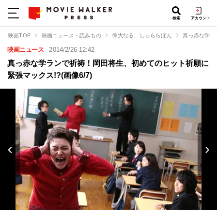
検索
アカウント
映画TOP
映画ニュース・読みもの
偉大なる、しゅららぼん
真っ赤な学ラ
映画ニュース
2014/2/26 12:42
真っ赤な学ランで祈祷！岡田将生、初めてのヒット祈願に
緊張マックス!?(画像6/7)