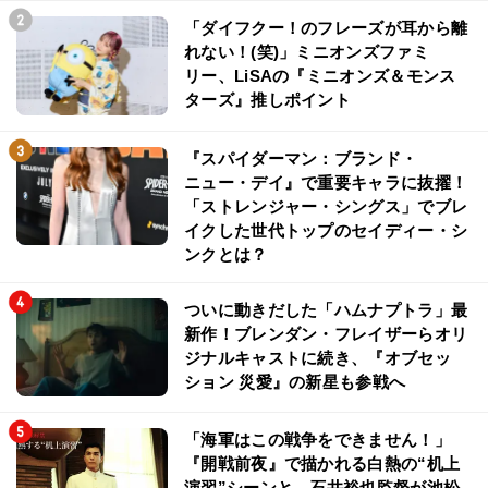
「ダイフクー！のフレーズが耳から離
れない！(笑)」ミニオンズファミ
リー、LiSAの『ミニオンズ＆モンス
ターズ』推しポイント
『スパイダーマン：ブランド・
ニュー・デイ』で重要キャラに抜擢！
「ストレンジャー・シングス」でブレ
イクした世代トップのセイディー・シ
ンクとは？
ついに動きだした「ハムナプトラ」最
新作！ブレンダン・フレイザーらオリ
ジナルキャストに続き、『オブセッ
ション 災愛』の新星も参戦へ
「海軍はこの戦争をできません！」
『開戦前夜』で描かれる白熱の“机上
演習”シーンと、石井裕也監督が池松