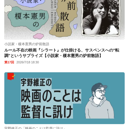
小説家・榎本憲男の炉前散語
ルール不在の映画『シラート』が仕掛ける、サスペンスへの“転
調”というサプライズ【小説家・榎本憲男の炉前散語】
第17回
2026/7/18 18:30
宇野維正の「映画のことは監督に訊け」