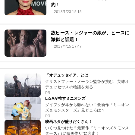
約！
2018/1/23 15:15
故ヒース・レジャーの娘が、ヒースに
激似と話題！
2017/4/15 17:47
「オデュッセイア」とは
クリストファー・ノーラン監督が挑む、英雄オ
デュッセウスの物語を知る！
PR
LiSAが推すミニオンズ
ダイフクが耳から離れない！最新作『ミニオン
ズ＆モンスターズ』見どころは？
PR
映画ネタが盛りだくさん！
いくつ見つけた？最新作『ミニオンズ＆モンス
ターズ』は“映画作り”に奔走！