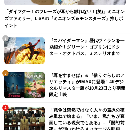
「ダイフクー！のフレーズが耳から離れない！(笑)」ミニオン
ズファミリー、LiSAの『ミニオンズ＆モンスターズ』推しポ
イント
『スパイダーマン』歴代ヴィランを一
挙紹介！グリーン・ゴブリンにドク
ター・オクトパス、ミステリオまで
『耳をすませば』＆『借りぐらしのア
リエッティ』がIMAXに登場！4Kデジ
タルリマスター版が10月23日より期間
限定上映
「戦争は突然ではなく人々の選択の積
み重ねで始まる」「いま、私たちが直
面している現実でもある」…『開戦前
夜』が問いかけるメッセージを映画