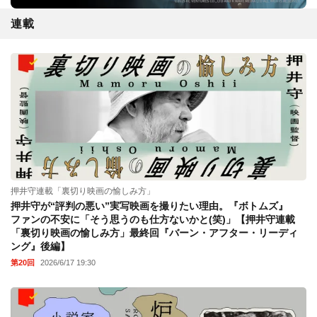
連載
押井守連載「裏切り映画の愉しみ方」
押井守が“評判の悪い”実写映画を撮りたい理由。『ボトムズ』
ファンの不安に「そう思うのも仕方ないかと(笑)」【押井守連載
「裏切り映画の愉しみ方」最終回『バーン・アフター・リーディ
ング』後編】
第20回
2026/6/17 19:30