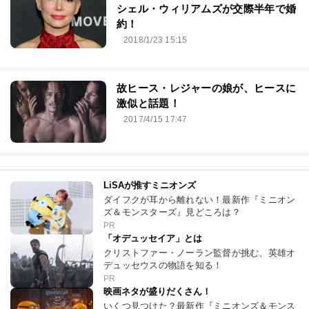
シェル・ウィリアムズが交際半年で婚
約！
2018/1/23 15:15
故ヒース・レジャーの娘が、ヒースに
激似と話題！
2017/4/15 17:47
LiSAが推すミニオンズ
ダイフクが耳から離れない！最新作『ミニオン
ズ＆モンスターズ』見どころは？
PR
「オデュッセイア」とは
クリストファー・ノーラン監督が挑む、英雄オ
デュッセウスの物語を知る！
PR
映画ネタが盛りだくさん！
いくつ見つけた？最新作『ミニオンズ＆モンス