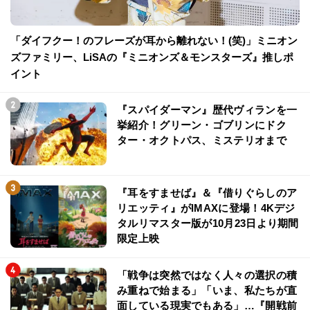
「ダイフクー！のフレーズが耳から離れない！(笑)」ミニオン
ズファミリー、LiSAの『ミニオンズ＆モンスターズ』推しポ
イント
『スパイダーマン』歴代ヴィランを一
挙紹介！グリーン・ゴブリンにドク
ター・オクトパス、ミステリオまで
『耳をすませば』＆『借りぐらしのア
リエッティ』がIMAXに登場！4Kデジ
タルリマスター版が10月23日より期間
限定上映
「戦争は突然ではなく人々の選択の積
み重ねで始まる」「いま、私たちが直
面している現実でもある」…『開戦前