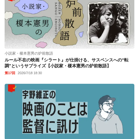
小説家・榎本憲男の炉前散語
ルール不在の映画『シラート』が仕掛ける、サスペンスへの“転
調”というサプライズ【小説家・榎本憲男の炉前散語】
第17回
2026/7/18 18:30