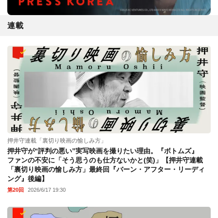
連載
押井守連載「裏切り映画の愉しみ方」
押井守が“評判の悪い”実写映画を撮りたい理由。『ボトムズ』
ファンの不安に「そう思うのも仕方ないかと(笑)」【押井守連載
「裏切り映画の愉しみ方」最終回『バーン・アフター・リーディ
ング』後編】
第20回
2026/6/17 19:30