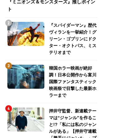
『ミニオンズ＆モンスターズ』推しポイン
トパス、ミステリ
ト
『スパイダーマン』歴代
ヴィランを一挙紹介！グ
リーン・ゴブリンにドク
ター・オクトパス、ミス
テリオまで
韓国ホラー映画が絶好
調！日本公開作から富川
国際ファンタスティック
映画祭で目撃した最新ホ
ラーまで
押井守監督、新連載テー
マは“ジャンル”を作るこ
と!?「私には私のジャン
ルがある」【押井守連載