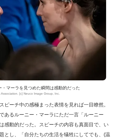
ー・マーラを見つめた瞬間は感動的だった
 Association. [c] Neuco Image Group, Inc.
スピーチ中の感極まった表情を見れば一目瞭然。
であるルーニー・マーラにただ一言「ルーニー
は感動的だった。スピーチの内容も真面目で、い
題とし、「自分たちの生活を犠牲にしてでも、(温