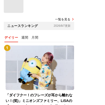
一覧を見る
ニュースランキング
2026/8/7更新
デイリー
週間
月間
「ダイフクー！のフレーズが耳から離れな
『スパイダーマン
い！(笑)」ミニオンズファミリー、LiSAの
介！グリーン・ゴ