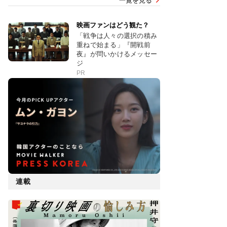
一覧を見る
映画ファンはどう観た？
「戦争は人々の選択の積み
重ねで始まる」『開戦前
夜』が問いかけるメッセー
ジ
PR
連載