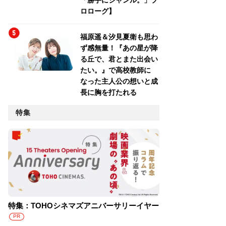
「勝手にジャンル。」プ
ロローグ】
福原遥＆汐見夏衛も思わ
ず感無量！『あの星が降
る丘で、君とまた出会い
たい。』で高校教師に
なった主人公の想いと成
長に胸を打たれる
特集
特集：TOHOシネマズアニバーサリーイヤー
PR