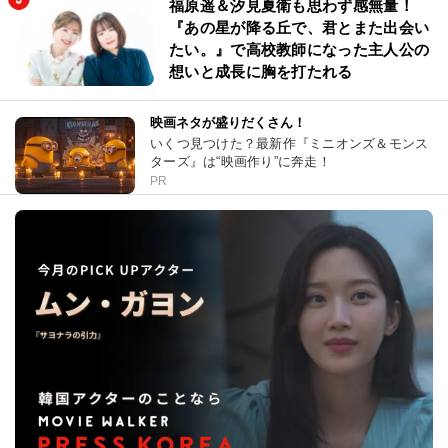
福原遥＆汐見夏衛も思わず感無量！
『あの星が降る丘で、君とまた出会い
たい。』で高校教師になった主人公の
想いと成長に胸を打たれる
映画ネタが盛りだくさん！
いくつ見つけた？最新作『ミニオンズ＆モンス
ターズ』は“映画作り”に奔走！
PR