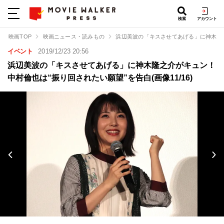
検索
アカウント
映画TOP
映画ニュース・読みもの
浜辺美波の「キスさせてあげる」に神木隆
イベント
2019/12/23 20:56
浜辺美波の「キスさせてあげる」に神木隆之介がキュン！
中村倫也は“振り回されたい願望”を告白(画像11/16)