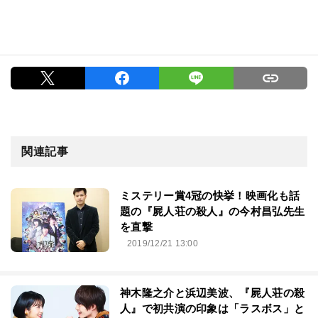
関連記事
ミステリー賞4冠の快挙！映画化も話
題の『屍人荘の殺人』の今村昌弘先生
を直撃
2019/12/21 13:00
神木隆之介と浜辺美波、『屍人荘の殺
人』で初共演の印象は「ラスボス」と