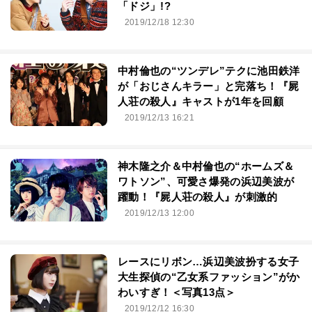
「ドジ」!?
2019/12/18 12:30
中村倫也の“ツンデレ”テクに池田鉄洋
が「おじさんキラー」と完落ち！『屍
人荘の殺人』キャストが1年を回顧
2019/12/13 16:21
神木隆之介＆中村倫也の“ホームズ＆
ワトソン”、可愛さ爆発の浜辺美波が
躍動！『屍人荘の殺人』が刺激的
2019/12/13 12:00
レースにリボン…浜辺美波扮する女子
大生探偵の“乙女系ファッション”がか
わいすぎ！＜写真13点＞
2019/12/12 16:30