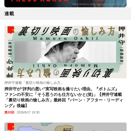
連載
押井守連載「裏切り映画の愉しみ方」
押井守が“評判の悪い”実写映画を撮りたい理由。『ボトムズ』
ファンの不安に「そう思うのも仕方ないかと(笑)」【押井守連載
「裏切り映画の愉しみ方」最終回『バーン・アフター・リーディ
ング』後編】
第20回
2026/6/17 19:30