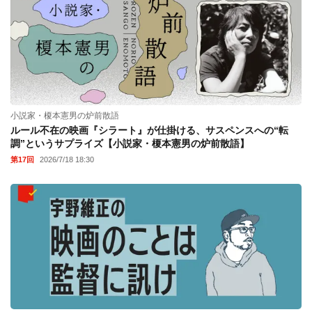
小説家・榎本憲男の炉前散語
ルール不在の映画『シラート』が仕掛ける、サスペンスへの“転
調”というサプライズ【小説家・榎本憲男の炉前散語】
第17回
2026/7/18 18:30