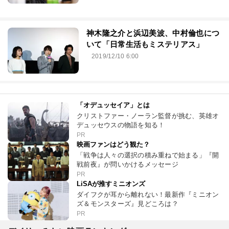
神木隆之介と浜辺美波、中村倫也につ
いて「日常生活もミステリアス」
2019/12/10 6:00
「オデュッセイア」とは
クリストファー・ノーラン監督が挑む、英雄オ
デュッセウスの物語を知る！
PR
映画ファンはどう観た？
「戦争は人々の選択の積み重ねで始まる」『開
戦前夜』が問いかけるメッセージ
PR
LiSAが推すミニオンズ
ダイフクが耳から離れない！最新作『ミニオン
ズ＆モンスターズ』見どころは？
PR