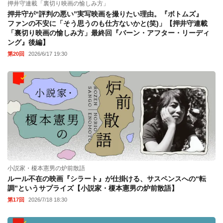
押井守連載「裏切り映画の愉しみ方」
押井守が“評判の悪い”実写映画を撮りたい理由。『ボトムズ』
ファンの不安に「そう思うのも仕方ないかと(笑)」【押井守連載
「裏切り映画の愉しみ方」最終回『バーン・アフター・リーディ
ング』後編】
第20回
2026/6/17 19:30
小説家・榎本憲男の炉前散語
ルール不在の映画『シラート』が仕掛ける、サスペンスへの“転
調”というサプライズ【小説家・榎本憲男の炉前散語】
第17回
2026/7/18 18:30