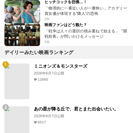
ヒッチコックを彷彿…！
「物理的に一番近い人が一番怖い」アカデミー
賞女優が体現する“隣人”の恐怖
PR
映画ファンはどう観た？
「戦争は人々の選択の積み重ねで始まる」『開
戦前夜』が問いかけるメッセージ
PR
デイリーみたい映画ランキング
ミニオンズ＆モンスターズ
2026年8月7日公開
12660
あの星が降る丘で、君とまた出会いたい。
2026年8月7日公開
6017