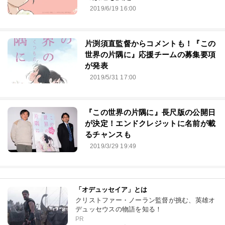
2019/6/19 16:00
片渕須直監督からコメントも！『この
世界の片隅に』応援チームの募集要項
が発表
2019/5/31 17:00
『この世界の片隅に』長尺版の公開日
が決定！エンドクレジットに名前が載
るチャンスも
2019/3/29 19:49
「オデュッセイア」とは
クリストファー・ノーラン監督が挑む、英雄オ
デュッセウスの物語を知る！
PR