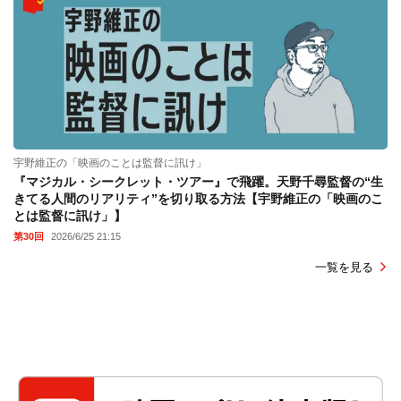
宇野維正の「映画のことは監督に訊け」
『マジカル・シークレット・ツアー』で飛躍。天野千尋監督の“生
きてる人間のリアリティ”を切り取る方法【宇野維正の「映画のこ
とは監督に訊け」】
第30回
2026/6/25 21:15
一覧を見る