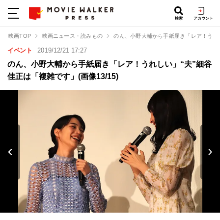
検索
アカウント
映画TOP
映画ニュース・読みもの
のん、小野大輔から手紙届き「レア！うれ
イベント
2019/12/21 17:27
のん、小野大輔から手紙届き「レア！うれしい」“夫”細谷
佳正は「複雑です」(画像13/15)