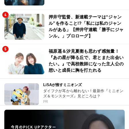
押井守監督、新連載テーマは“ジャン
ル”を作ること!?「私には私のジャン
ルがある」【押井守連載「勝手にジャ
ンル。」プロローグ】
福原遥＆汐見夏衛も思わず感無量！
『あの星が降る丘で、君とまた出会い
たい。』で高校教師になった主人公の
想いと成長に胸を打たれる
LiSAが推すミニオンズ
ダイフクが耳から離れない！最新作『ミニオン
ズ＆モンスターズ』見どころは？
PR