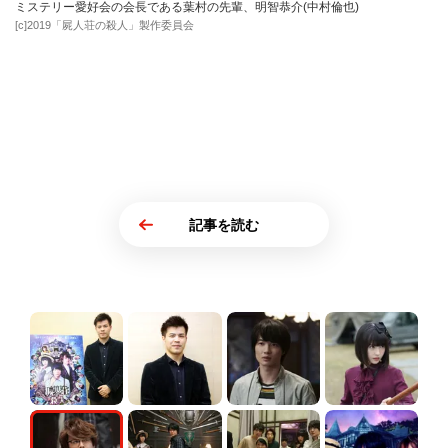
ミステリー愛好会の会長である葉村の先輩、明智恭介(中村倫也)
[c]2019「屍人荘の殺人」製作委員会
記事を読む