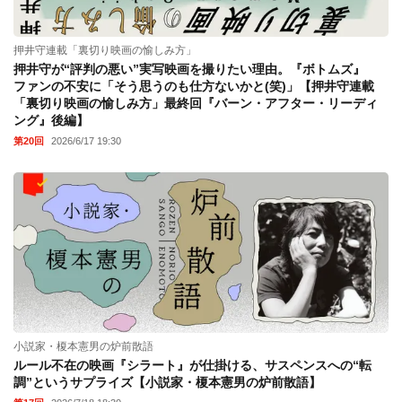
押井守連載「裏切り映画の愉しみ方」
押井守が“評判の悪い”実写映画を撮りたい理由。『ボトムズ』
ファンの不安に「そう思うのも仕方ないかと(笑)」【押井守連載
「裏切り映画の愉しみ方」最終回『バーン・アフター・リーディ
ング』後編】
第20回
2026/6/17 19:30
小説家・榎本憲男の炉前散語
ルール不在の映画『シラート』が仕掛ける、サスペンスへの“転
調”というサプライズ【小説家・榎本憲男の炉前散語】