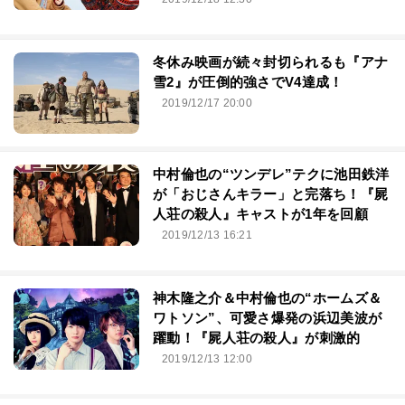
冬休み映画が続々封切られるも『アナ
雪2』が圧倒的強さでV4達成！
2019/12/17 20:00
中村倫也の“ツンデレ”テクに池田鉄洋
が「おじさんキラー」と完落ち！『屍
人荘の殺人』キャストが1年を回顧
2019/12/13 16:21
神木隆之介＆中村倫也の“ホームズ＆
ワトソン”、可愛さ爆発の浜辺美波が
躍動！『屍人荘の殺人』が刺激的
2019/12/13 12:00