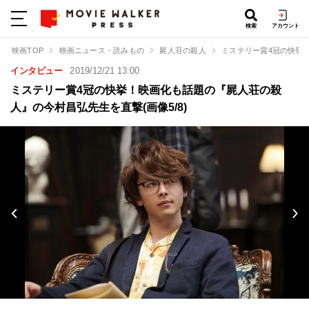
検索
アカウント
映画TOP
映画ニュース・読みもの
屍人荘の殺人
ミステリー賞4冠の快挙
インタビュー
2019/12/21 13:00
ミステリー賞4冠の快挙！映画化も話題の『屍人荘の殺
人』の今村昌弘先生を直撃(画像5/8)