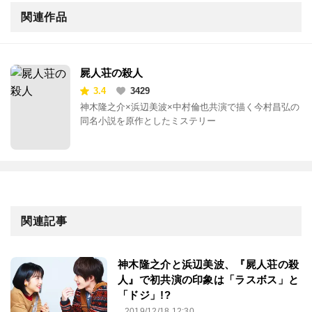
関連作品
屍人荘の殺人
3.4
3429
神木隆之介×浜辺美波×中村倫也共演で描く今村昌弘の
同名小説を原作としたミステリー
関連記事
神木隆之介と浜辺美波、『屍人荘の殺
人』で初共演の印象は「ラスボス」と
「ドジ」!?
2019/12/18 12:30