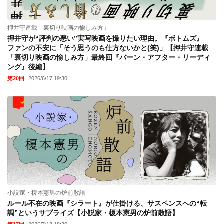
押井守連載「裏切り映画の愉しみ方」
押井守が“評判の悪い”実写映画を撮りたい理由。『ボトムズ』
ファンの不安に「そう思うのも仕方ないかと(笑)」【押井守連載
「裏切り映画の愉しみ方」最終回『バーン・アフター・リーディ
ング』後編】
第20回
2026/6/17 19:30
小説家・榎本憲男の炉前散語
ルール不在の映画『シラート』が仕掛ける、サスペンスへの“転
調”というサプライズ【小説家・榎本憲男の炉前散語】