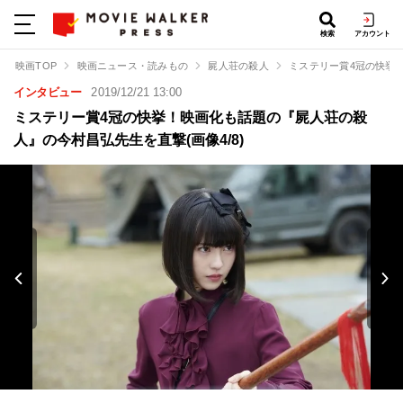
検索
アカウント
映画TOP
映画ニュース・読みもの
屍人荘の殺人
ミステリー賞4冠の快挙
インタビュー
2019/12/21 13:00
ミステリー賞4冠の快挙！映画化も話題の『屍人荘の殺
人』の今村昌弘先生を直撃(画像4/8)