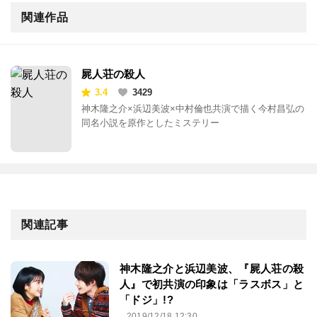
関連作品
屍人荘の殺人
3.4
3429
神木隆之介×浜辺美波×中村倫也共演で描く今村昌弘の
同名小説を原作としたミステリー
関連記事
神木隆之介と浜辺美波、『屍人荘の殺
人』で初共演の印象は「ラスボス」と
「ドジ」!?
2019/12/18 12:30