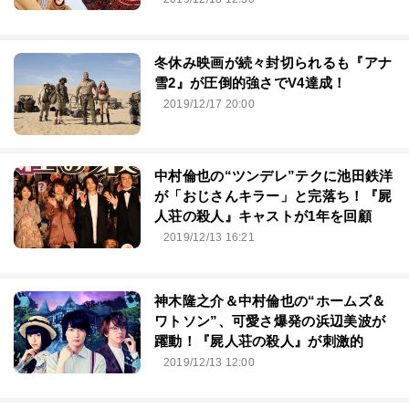
冬休み映画が続々封切られるも『アナ
雪2』が圧倒的強さでV4達成！
2019/12/17 20:00
中村倫也の“ツンデレ”テクに池田鉄洋
が「おじさんキラー」と完落ち！『屍
人荘の殺人』キャストが1年を回顧
2019/12/13 16:21
神木隆之介＆中村倫也の“ホームズ＆
ワトソン”、可愛さ爆発の浜辺美波が
躍動！『屍人荘の殺人』が刺激的
2019/12/13 12:00