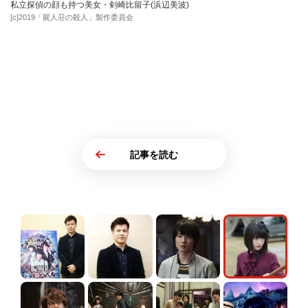
私立探偵の顔も持つ美女・剣崎比留子(浜辺美波)
[c]2019「屍人荘の殺人」製作委員会
記事を読む