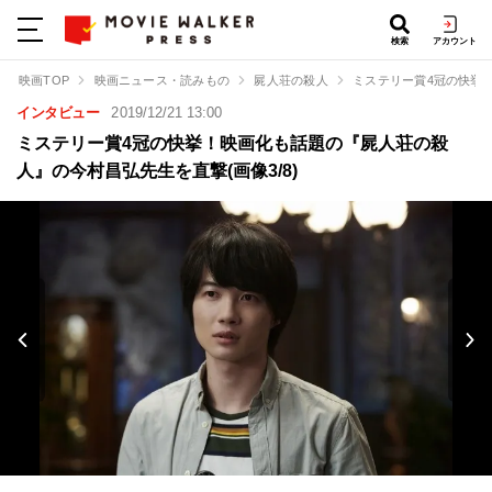
検索
アカウント
映画TOP
映画ニュース・読みもの
屍人荘の殺人
ミステリー賞4冠の快挙
インタビュー
2019/12/21 13:00
ミステリー賞4冠の快挙！映画化も話題の『屍人荘の殺
人』の今村昌弘先生を直撃(画像3/8)