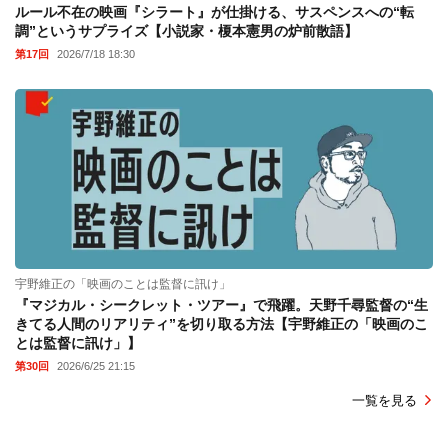
ルール不在の映画『シラート』が仕掛ける、サスペンスへの“転
調”というサプライズ【小説家・榎本憲男の炉前散語】
第17回
2026/7/18 18:30
宇野維正の「映画のことは監督に訊け」
『マジカル・シークレット・ツアー』で飛躍。天野千尋監督の“生
きてる人間のリアリティ”を切り取る方法【宇野維正の「映画のこ
とは監督に訊け」】
第30回
2026/6/25 21:15
一覧を見る