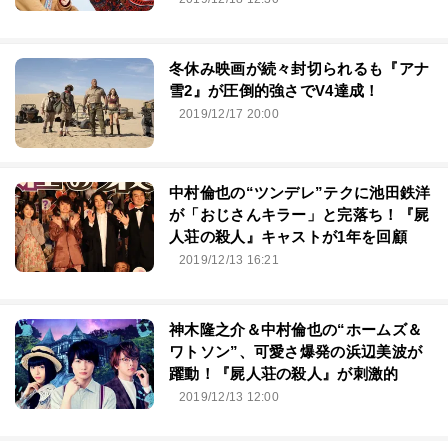
冬休み映画が続々封切られるも『アナ
雪2』が圧倒的強さでV4達成！
2019/12/17 20:00
中村倫也の“ツンデレ”テクに池田鉄洋
が「おじさんキラー」と完落ち！『屍
人荘の殺人』キャストが1年を回顧
2019/12/13 16:21
神木隆之介＆中村倫也の“ホームズ＆
ワトソン”、可愛さ爆発の浜辺美波が
躍動！『屍人荘の殺人』が刺激的
2019/12/13 12:00