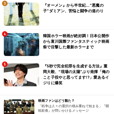
『オーメン』から半世紀…“悪魔の
子”ダミアン、苦悩と闘争の道のり
韓国ホラー映画が絶好調！日本公開作
から富川国際ファンタスティック映画
祭で目撃した最新ホラーまで
『5秒で完全犯罪を生成する方法』重
岡大毅、“現場の太陽”ぶり発揮「俺の
こと子役やと思ってます!?」愛あるイ
ジりに爆笑
映画ファンはどう観た？
「戦争は人々の選択の積み重ねで始まる」『開
戦前夜』が問いかけるメッセージ