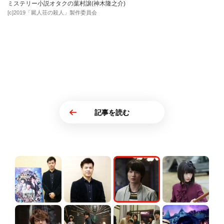
ミステリー小説オタクの葉村譲(神木隆之介)
[c]2019「屍人荘の殺人」製作委員会
記事を読む