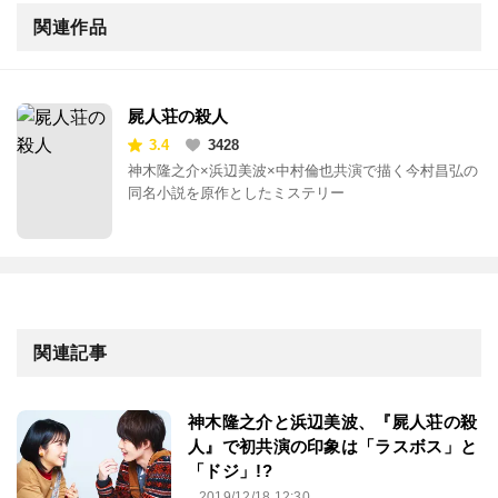
関連作品
屍人荘の殺人
3.4
3428
神木隆之介×浜辺美波×中村倫也共演で描く今村昌弘の
同名小説を原作としたミステリー
関連記事
神木隆之介と浜辺美波、『屍人荘の殺
人』で初共演の印象は「ラスボス」と
「ドジ」!?
2019/12/18 12:30