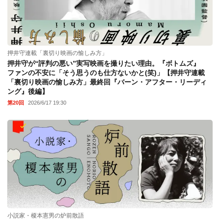
押井守連載「裏切り映画の愉しみ方」
押井守が“評判の悪い”実写映画を撮りたい理由。『ボトムズ』
ファンの不安に「そう思うのも仕方ないかと(笑)」【押井守連載
「裏切り映画の愉しみ方」最終回『バーン・アフター・リーディ
ング』後編】
第20回
2026/6/17 19:30
小説家・榎本憲男の炉前散語