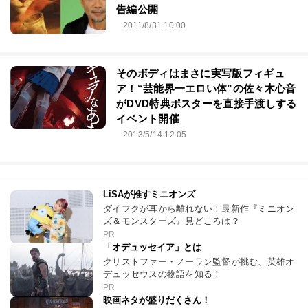
告編公開
2011/8/31 10:00
そのボディはまさに実写版フィギュ
ア！“芸能界一エロい体”の佐々木心音
がDVD特典ポスターを直接手渡しする
イベント開催
2013/5/14 12:05
LiSAが推すミニオンズ
ダイフクが耳から離れない！最新作『ミニオン
ズ＆モンスターズ』見どころは？
PR
「オデュッセイア」とは
クリストファー・ノーラン監督が挑む、英雄オ
デュッセウスの物語を知る！
PR
映画ネタが盛りだくさん！