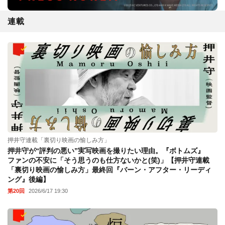
連載
押井守連載「裏切り映画の愉しみ方」
押井守が“評判の悪い”実写映画を撮りたい理由。『ボトムズ』
ファンの不安に「そう思うのも仕方ないかと(笑)」【押井守連載
「裏切り映画の愉しみ方」最終回『バーン・アフター・リーディ
ング』後編】
第20回
2026/6/17 19:30