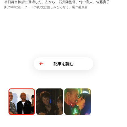
初日舞台挨拶に登壇した、左から、石井隆監督、竹中直人、佐藤寛子
[C]2010映画「ヌードの夜/愛は惜しみなく奪う」製作委員会
記事を読む