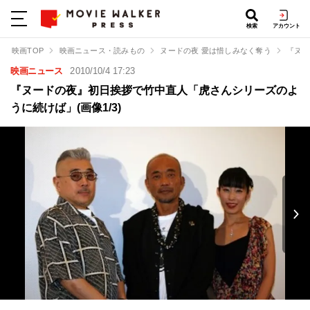
検索
アカウント
映画TOP
映画ニュース・読みもの
ヌードの夜 愛は惜しみなく奪う
『ヌー
映画ニュース
2010/10/4 17:23
『ヌードの夜』初日挨拶で竹中直人「虎さんシリーズのよ
うに続けば」(画像1/3)