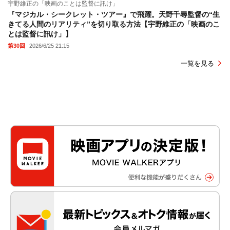
宇野維正の「映画のことは監督に訊け」
『マジカル・シークレット・ツアー』で飛躍。天野千尋監督の“生
きてる人間のリアリティ”を切り取る方法【宇野維正の「映画のこ
とは監督に訊け」】
第30回
2026/6/25 21:15
一覧を見る