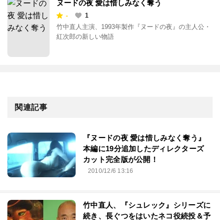
ヌードの夜 愛は惜しみなく奪う
-
1
竹中直人主演、1993年製作『ヌードの夜』の主人公・
紅次郎の新しい物語
関連記事
『ヌードの夜 愛は惜しみなく奪う』
本編に19分追加したディレクターズ
カット完全版が公開！
2010/12/6 13:16
竹中直人、『シュレック』シリーズに
続き、長ぐつをはいたネコ役続投＆予