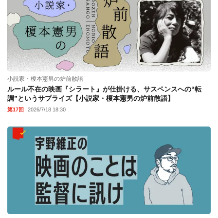
小説家・榎本憲男の炉前散語
ルール不在の映画『シラート』が仕掛ける、サスペンスへの“転
調”というサプライズ【小説家・榎本憲男の炉前散語】
第17回
2026/7/18 18:30