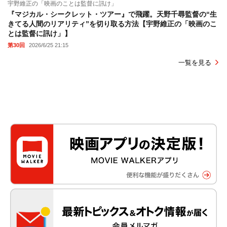
宇野維正の「映画のことは監督に訊け」
『マジカル・シークレット・ツアー』で飛躍。天野千尋監督の“生
きてる人間のリアリティ”を切り取る方法【宇野維正の「映画のこ
とは監督に訊け」】
第30回
2026/6/25 21:15
一覧を見る