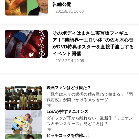
告編公開
2011/8/31 10:00
そのボディはまさに実写版フィギュ
ア！“芸能界一エロい体”の佐々木心音
がDVD特典ポスターを直接手渡しする
イベント開催
2013/5/14 12:05
映画ファンはどう観た？
「戦争は人々の選択の積み重ねで始まる」『開
戦前夜』が問いかけるメッセージ
PR
LiSAが推すミニオンズ
ダイフクが耳から離れない！最新作『ミニオン
ズ＆モンスターズ』見どころは？
PR
ヒッチコックを彷彿…！