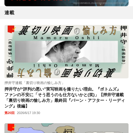
連載
押井守連載「裏切り映画の愉しみ方」
押井守が“評判の悪い”実写映画を撮りたい理由。『ボトムズ』
ファンの不安に「そう思うのも仕方ないかと(笑)」【押井守連載
「裏切り映画の愉しみ方」最終回『バーン・アフター・リーディ
ング』後編】
第20回
2026/6/17 19:30