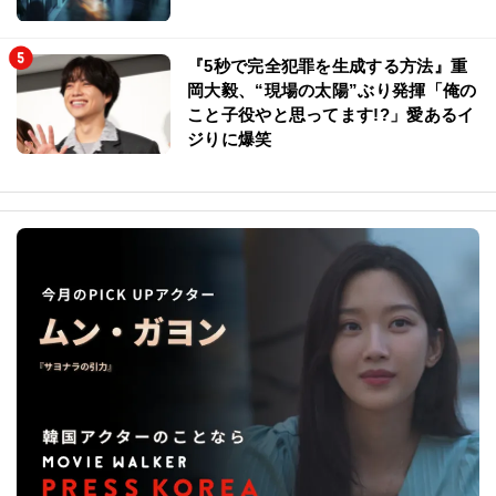
『5秒で完全犯罪を生成する方法』重
岡大毅、“現場の太陽”ぶり発揮「俺の
こと子役やと思ってます!?」愛あるイ
ジりに爆笑