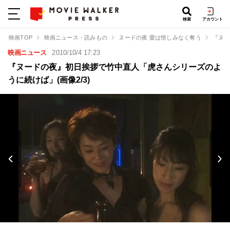
検索
アカウント
映画TOP
映画ニュース・読みもの
ヌードの夜 愛は惜しみなく奪う
『ヌー
映画ニュース
2010/10/4 17:23
『ヌードの夜』初日挨拶で竹中直人「虎さんシリーズのよ
うに続けば」(画像2/3)