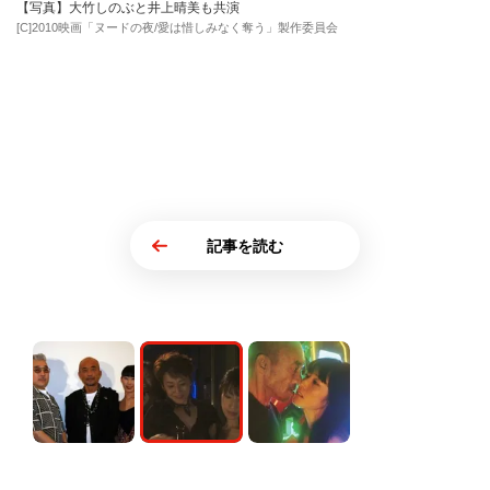
【写真】大竹しのぶと井上晴美も共演
[C]2010映画「ヌードの夜/愛は惜しみなく奪う」製作委員会
記事を読む