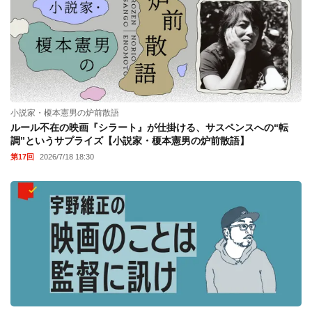
小説家・榎本憲男の炉前散語
ルール不在の映画『シラート』が仕掛ける、サスペンスへの“転
調”というサプライズ【小説家・榎本憲男の炉前散語】
第17回
2026/7/18 18:30