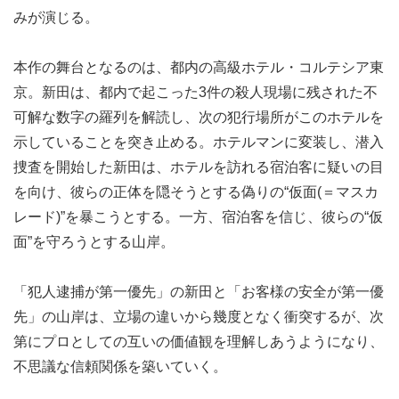
みが演じる。
本作の舞台となるのは、都内の高級ホテル・コルテシア東
京。新田は、都内で起こった3件の殺人現場に残された不
可解な数字の羅列を解読し、次の犯行場所がこのホテルを
示していることを突き止める。ホテルマンに変装し、潜入
捜査を開始した新田は、ホテルを訪れる宿泊客に疑いの目
を向け、彼らの正体を隠そうとする偽りの“仮面(＝マスカ
レード)”を暴こうとする。一方、宿泊客を信じ、彼らの“仮
面”を守ろうとする山岸。
「犯人逮捕が第一優先」の新田と「お客様の安全が第一優
先」の山岸は、立場の違いから幾度となく衝突するが、次
第にプロとしての互いの価値観を理解しあうようになり、
不思議な信頼関係を築いていく。