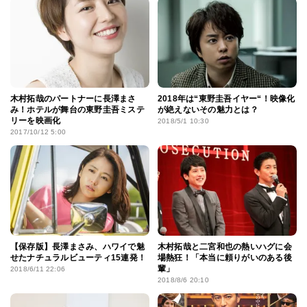
木村拓哉のパートナーに長澤まさ
2018年は“東野圭吾イヤー“！映像化
み！ホテルが舞台の東野圭吾ミステ
が絶えないその魅力とは？
リーを映画化
2018/5/1 10:30
2017/10/12 5:00
【保存版】長澤まさみ、ハワイで魅
木村拓哉と二宮和也の熱いハグに会
せたナチュラルビューティ15連発！
場熱狂！「本当に頼りがいのある後
輩」
2018/6/11 22:06
2018/8/6 20:10