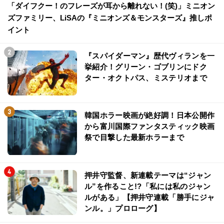
「ダイフクー！のフレーズが耳から離れない！(笑)」ミニオン
ズファミリー、LiSAの『ミニオンズ＆モンスターズ』推しポ
イント
『スパイダーマン』歴代ヴィランを一
挙紹介！グリーン・ゴブリンにドク
ター・オクトパス、ミステリオまで
韓国ホラー映画が絶好調！日本公開作
から富川国際ファンタスティック映画
祭で目撃した最新ホラーまで
押井守監督、新連載テーマは“ジャン
ル”を作ること!?「私には私のジャン
ルがある」【押井守連載「勝手にジャ
ンル。」プロローグ】