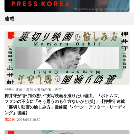
連載
押井守連載「裏切り映画の愉しみ方」
押井守が“評判の悪い”実写映画を撮りたい理由。『ボトムズ』
ファンの不安に「そう思うのも仕方ないかと(笑)」【押井守連載
「裏切り映画の愉しみ方」最終回『バーン・アフター・リーディ
ング』後編】
第20回
2026/6/17 19:30