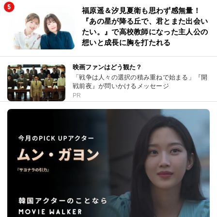
福原遥＆汐見夏衛も思わず感無量！
『あの星が降る丘で、君とまた出会い
たい。』で高校教師になった主人公の
想いと成長に胸を打たれる
映画ファンはどう観た？
「戦争は人々の選択の積み重ねで始まる」『開
戦前夜』が問いかけるメッセージ
PR