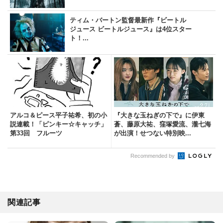
ティム・バートン監督最新作『ビートル
ジュース ビートルジュース』は4位スター
ト！...
アルコ＆ピース平子祐希、初の小
『大きな玉ねぎの下で』に伊東
説連載！「ピンキー☆キャッチ」
蒼、藤原大祐、窪塚愛流、瀧七海
第33回 フルーツ
が出演！せつない特別映...
Recommended by
関連記事