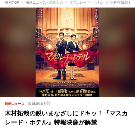
映画TOP
映画ニュース・読みもの
マスカレード・ホテル
木村拓哉の鋭い
映画ニュース
2018/8/16 8:00
木村拓哉の鋭いまなざしにドキッ！『マスカ
レード・ホテル』特報映像が解禁