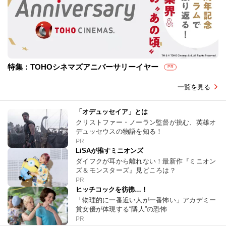
特集：TOHOシネマズアニバーサリーイヤー
PR
一覧を見る
「オデュッセイア」とは
クリストファー・ノーラン監督が挑む、英雄オ
デュッセウスの物語を知る！
PR
LiSAが推すミニオンズ
ダイフクが耳から離れない！最新作『ミニオン
ズ＆モンスターズ』見どころは？
PR
ヒッチコックを彷彿…！
「物理的に一番近い人が一番怖い」アカデミー
賞女優が体現する“隣人”の恐怖
PR