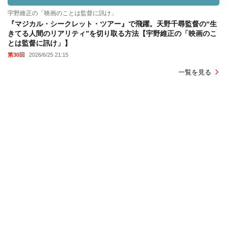
宇野維正の「映画のことは監督に訊け」
『マジカル・シークレット・ツアー』で飛躍。天野千尋監督の“生
きてる人間のリアリティ”を切り取る方法【宇野維正の「映画のこ
とは監督に訊け」】
第30回
2026/6/25 21:15
一覧を見る