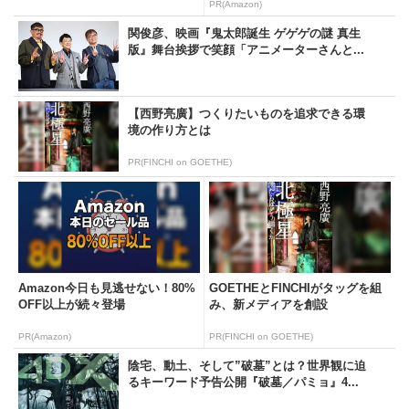
PR(Amazon)
関俊彦、映画『鬼太郎誕生 ゲゲゲの謎 真生
版』舞台挨拶で笑顔「アニメーターさんと...
【西野亮廣】つくりたいものを追求できる環
境の作り方とは
PR(FINCHI on GOETHE)
Amazon今日も見逃せない！80%
GOETHEとFINCHIがタッグを組
OFF以上が続々登場
み、新メディアを創設
PR(Amazon)
PR(FINCHI on GOETHE)
陰宅、動土、そして”破墓”とは？世界観に迫
るキーワード予告公開『破墓／パミョ』4...