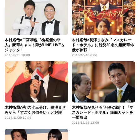
木村拓哉×二宮和也『検察側の罪
木村拓哉×長澤まさみ『マスカレー
人』豪華キャスト陣がLINE LIVEを
ド・ホテル』に総勢20名の超豪華俳
ジャック！
優が参戦！
2018/8/15 10:00
2018/10/18 8:00
木村拓哉が初の七三分け。長澤まさ
木村拓哉が見せる“刑事の顔”！『マ
みから「すごくお似合い」と好評
スカレード・ホテル』場面カットを
一挙放出
2018/11/20 19:06
2018/12/26 12:00