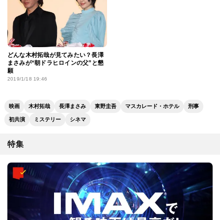
どんな木村拓哉が見てみたい？長澤
まさみが“朝ドラヒロインの父”と懇
願
2019/1/18 19:46
映画
木村拓哉
長澤まさみ
東野圭吾
マスカレード・ホテル
刑事
初共演
ミステリー
シネマ
特集