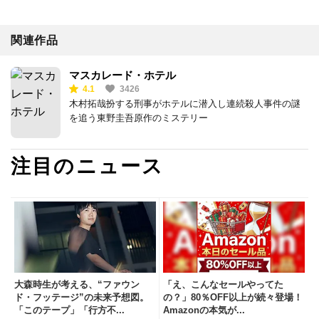
関連作品
マスカレード・ホテル
4.1
3426
木村拓哉扮する刑事がホテルに潜入し連続殺人事件の謎
を追う東野圭吾原作のミステリー
注目のニュース
大森時生が考える、“ファウン
「え、こんなセールやってた
ド・フッテージ”の未来予想図。
の？」80％OFF以上が続々登場！
「このテープ」「行方不...
Amazonの本気が...