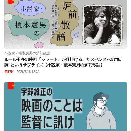
小説家・榎本憲男の炉前散語
ルール不在の映画『シラート』が仕掛ける、サスペンスへの“転
調”というサプライズ【小説家・榎本憲男の炉前散語】
第17回
2026/7/18 18:30