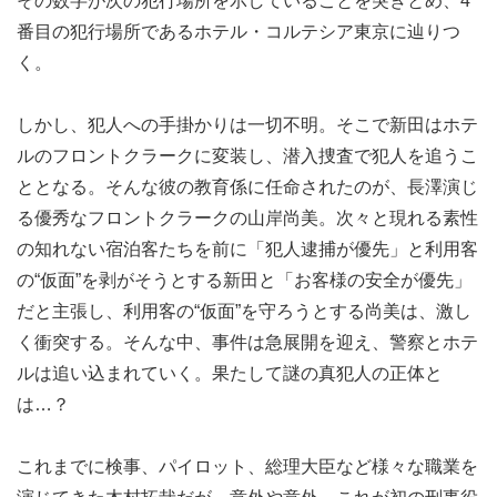
その数字が次の犯行場所を示していることを突きとめ、4
番目の犯行場所であるホテル・コルテシア東京に辿りつ
く。
しかし、犯人への手掛かりは一切不明。そこで新田はホテ
ルのフロントクラークに変装し、潜入捜査で犯人を追うこ
ととなる。そんな彼の教育係に任命されたのが、長澤演じ
る優秀なフロントクラークの山岸尚美。次々と現れる素性
の知れない宿泊客たちを前に「犯人逮捕が優先」と利用客
の“仮面”を剥がそうとする新田と「お客様の安全が優先」
だと主張し、利用客の“仮面”を守ろうとする尚美は、激し
く衝突する。そんな中、事件は急展開を迎え、警察とホテ
ルは追い込まれていく。果たして謎の真犯人の正体と
は…？
これまでに検事、パイロット、総理大臣など様々な職業を