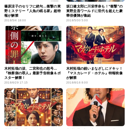
篠原涼子のセリフに絶句…衝撃の東
坂口健太郎に川栄李奈も！“衝撃”の
野ミステリー『人魚の眠る家』超特
東野圭吾ワールドに世代を超えた豪
報が解禁
華俳優陣が集結
2018/5/4 18:00
2018/5/30 5:00
木村拓哉の涙、二宮和也の怒号…
木村拓哉の鋭いまなざしにドキッ！
『検察側の罪人』最新予告映像＆ポ
『マスカレード・ホテル』特報映像
スター解禁！
が解禁
2018/6/29 17:15
2018/8/16 8:00