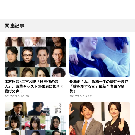
関連記事
木村拓哉×二宮和也『検察側の罪
長澤まさみ、高橋一生の嘘に号泣!?
人』、豪華キャスト陣発表に驚きと
『嘘を愛する女』最新予告編が解
喜びの声！
禁！
2017/7/25 10:38
2017/10/6 9:22