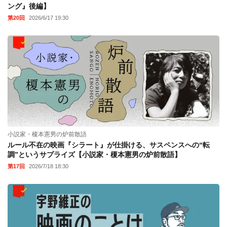
ング』後編】
第20回
2026/6/17 19:30
小説家・榎本憲男の炉前散語
ルール不在の映画『シラート』が仕掛ける、サスペンスへの“転
調”というサプライズ【小説家・榎本憲男の炉前散語】
第17回
2026/7/18 18:30