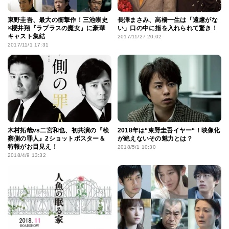
東野圭吾、最大の衝撃作！三池崇史
長澤まさみ、高橋一生は「遠慮がな
×櫻井翔『ラプラスの魔女』に豪華
い」口の中に指を入れられて驚き！
キャスト集結
2017/11/27 20:02
2017/11/1 17:31
木村拓哉vs二宮和也、初共演の『検
2018年は“東野圭吾イヤー“！映像化
察側の罪人』2ショットポスター＆
が絶えないその魅力とは？
特報がお目見え！
2018/5/1 10:30
2018/4/9 13:32