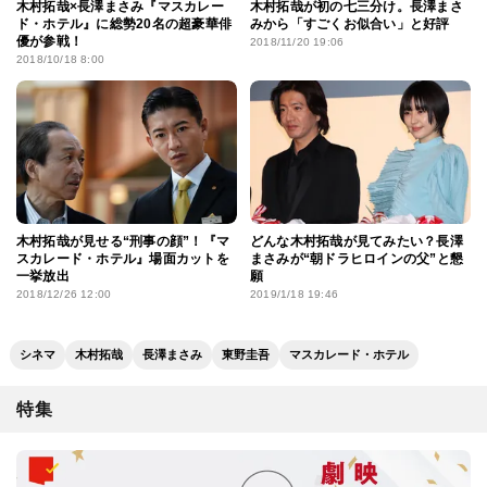
木村拓哉×長澤まさみ『マスカレー
木村拓哉が初の七三分け。長澤まさ
ド・ホテル』に総勢20名の超豪華俳
みから「すごくお似合い」と好評
優が参戦！
2018/11/20 19:06
2018/10/18 8:00
木村拓哉が見せる“刑事の顔”！『マ
どんな木村拓哉が見てみたい？長澤
スカレード・ホテル』場面カットを
まさみが“朝ドラヒロインの父”と懇
一挙放出
願
2018/12/26 12:00
2019/1/18 19:46
シネマ
木村拓哉
長澤まさみ
東野圭吾
マスカレード・ホテル
特集