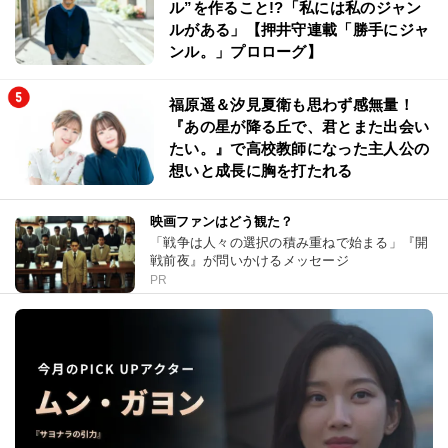
ル”を作ること!?「私には私のジャン
ルがある」【押井守連載「勝手にジャ
ンル。」プロローグ】
福原遥＆汐見夏衛も思わず感無量！
『あの星が降る丘で、君とまた出会い
たい。』で高校教師になった主人公の
想いと成長に胸を打たれる
映画ファンはどう観た？
「戦争は人々の選択の積み重ねで始まる」『開
戦前夜』が問いかけるメッセージ
PR