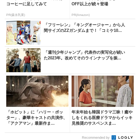
コーヒーに足してみて
OFF以上が続々登場
PR(森永乳業)
PR(Amazon)
「フリーレン」「キングオージャー」から人
間サイズのZZガンダムまで！「コミケ10...
「週刊少年ジャンプ」代表作の実写化が続い
た2023年。改めてそのラインナップを振...
「ホビット」に「ハリー・ポッ
年末年始も韓国ドラマ三昧！癒や
ター」、豪華キャストの共演作、
しをくれる医療ドラマからイッキ
「アクアマン」最新作ま...
見推奨のサスペンスま...
Recommended by