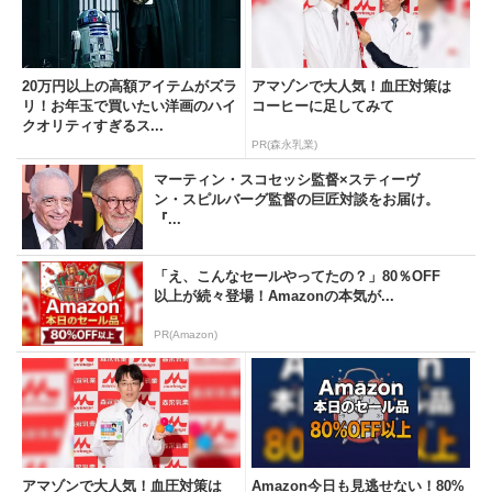
20万円以上の高額アイテムがズラ
アマゾンで大人気！血圧対策は
リ！お年玉で買いたい洋画のハイ
コーヒーに足してみて
クオリティすぎるス...
PR(森永乳業)
マーティン・スコセッシ監督×スティーヴ
ン・スピルバーグ監督の巨匠対談をお届け。
『...
「え、こんなセールやってたの？」80％OFF
以上が続々登場！Amazonの本気が...
PR(Amazon)
アマゾンで大人気！血圧対策は
Amazon今日も見逃せない！80%