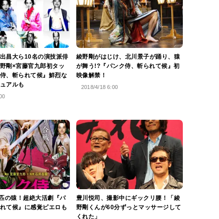
出昌大ら10名の演技派俳
綾野剛がはじけ、北川景子が踊り、猿
野剛×宮藤官九郎初タッ
が舞う!?『パンク侍、斬られて候』初
侍、斬られて候』鮮烈な
映像解禁！
ュアルも
2018/4/18 6:00
00
億匹の猿！超絶大活劇『パ
豊川悦司、撮影中にギックリ腰！「綾
れて候』に感覚ピエロも
野剛くんが60分ずっとマッサージして
くれた」