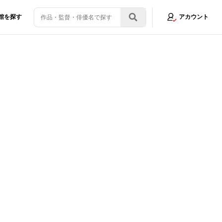
館を探す
アカウント
日本映画の常識をぶっ壊す
画像3/3