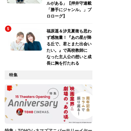
ルがある」【押井守連載
「勝手にジャンル。」プ
ロローグ】
福原遥＆汐見夏衛も思わ
ず感無量！『あの星が降
る丘で、君とまた出会い
たい。』で高校教師に
なった主人公の想いと成
長に胸を打たれる
特集
特集：TOHOシネマズアニバーサリーイヤー