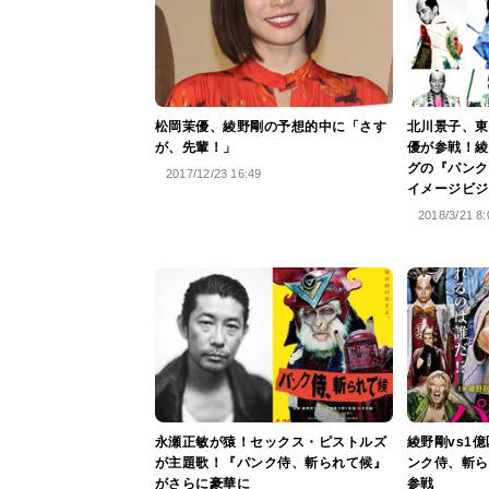
松岡茉優、綾野剛の予想的中に「さす
北川景子、東
が、先輩！」
優が参戦！綾
グの『パンク
2017/12/23 16:49
イメージビジ
2018/3/21 8:
永瀬正敏が猿！セックス・ピストルズ
綾野剛vs1
が主題歌！『パンク侍、斬られて候』
ンク侍、斬ら
がさらに豪華に
参戦