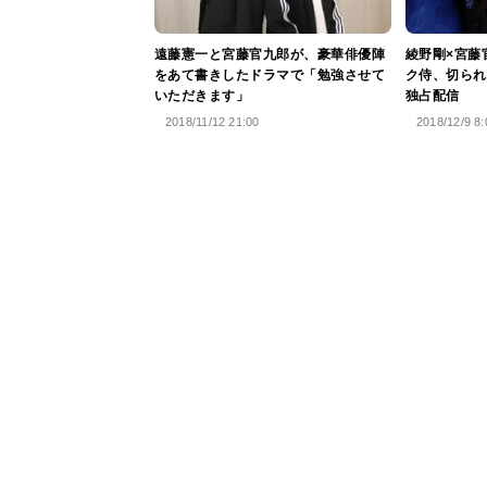
遠藤憲一と宮藤官九郎が、豪華俳優陣
綾野剛×宮藤
をあて書きしたドラマで「勉強させて
ク侍、切られ
いただきます」
独占配信
2018/11/12 21:00
2018/12/9 8: