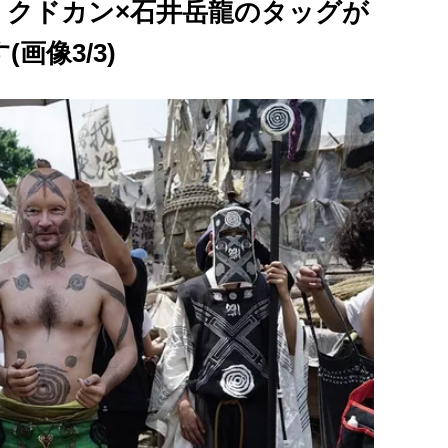
！クドカン×石井岳龍のタッグが
画像3/3)