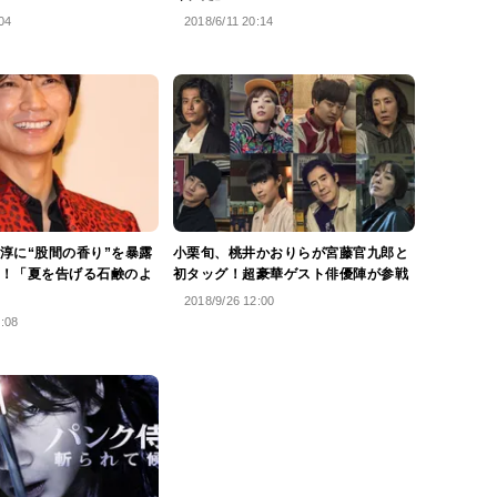
04
2018/6/11 20:14
淳に“股間の香り”を暴露
小栗旬、桃井かおりらが宮藤官九郎と
！「夏を告げる石鹸のよ
初タッグ！超豪華ゲスト俳優陣が参戦
2018/9/26 12:00
4:08