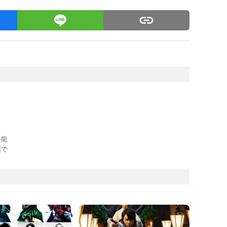
岳龍
演で