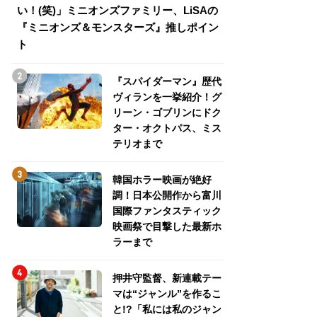
い！(笑)」ミニオンズファミリー、LiSAの
介！グリーン・ゴ
『ミニオンズ＆モンスターズ』推しポイン
トパス、ミステリ
ト
『スパイダーマン』歴代
ヴィランを一挙紹介！グ
リーン・ゴブリンにドク
ター・オクトパス、ミス
テリオまで
韓国ホラー映画が絶好
調！日本公開作から富川
国際ファンタスティック
映画祭で目撃した最新ホ
ラーまで
押井守監督、新連載テー
マは“ジャンル”を作るこ
と!?「私には私のジャン