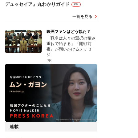
デュッセイア』丸わかりガイド
PR
一覧を見る
映画ファンはどう観た？
「戦争は人々の選択の積み
重ねで始まる」『開戦前
夜』が問いかけるメッセー
ジ
PR
連載