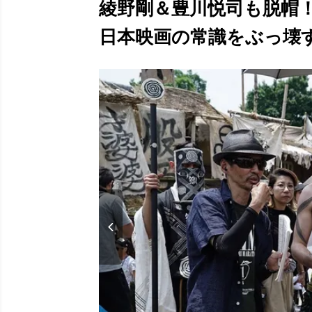
綾野剛＆豊川悦司も脱帽
日本映画の常識をぶっ壊す(