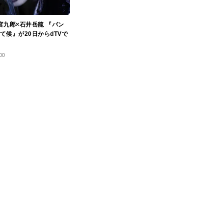
官九郎×石井岳龍 『パン
て候』が20日からdTVで
00