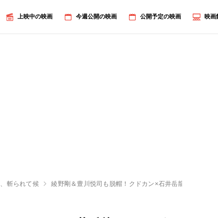
上映中の映画
今週公開の映画
公開予定の映画
映画
侍、斬られて候
綾野剛＆豊川悦司も脱帽！クドカン×石井岳龍のタッグが