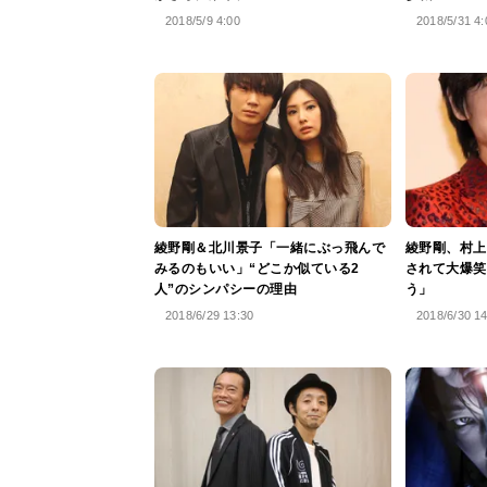
2018/5/9 4:00
2018/5/31 4:
綾野剛＆北川景子「一緒にぶっ飛んで
綾野剛、村上
みるのもいい」“どこか似ている2
されて大爆笑
人”のシンパシーの理由
う」
2018/6/29 13:30
2018/6/30 1