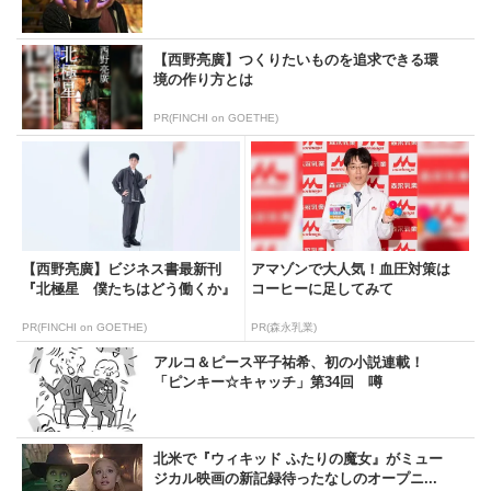
【西野亮廣】つくりたいものを追求できる環
境の作り方とは
PR(FINCHI on GOETHE)
【西野亮廣】ビジネス書最新刊
アマゾンで大人気！血圧対策は
『北極星 僕たちはどう働くか』
コーヒーに足してみて
PR(FINCHI on GOETHE)
PR(森永乳業)
アルコ＆ピース平子祐希、初の小説連載！
「ピンキー☆キャッチ」第34回 噂
北米で『ウィキッド ふたりの魔女』がミュー
ジカル映画の新記録待ったなしのオープニ...