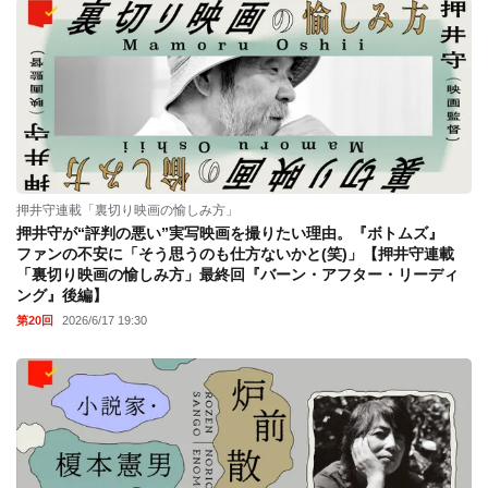
押井守連載「裏切り映画の愉しみ方」
押井守が“評判の悪い”実写映画を撮りたい理由。『ボトムズ』
ファンの不安に「そう思うのも仕方ないかと(笑)」【押井守連載
「裏切り映画の愉しみ方」最終回『バーン・アフター・リーディ
ング』後編】
第20回
2026/6/17 19:30