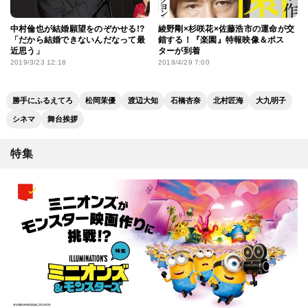
中村倫也が結婚願望をのぞかせる!?
綾野剛×杉咲花×佐藤浩市の運命が交
「だから結婚できないんだなって最
錯する！『楽園』特報映像＆ポス
近思う」
ターが到着
2019/3/23 12:18
2019/4/29 7:00
勝手にふるえてろ
松岡茉優
渡辺大知
石橋杏奈
北村匠海
大九明子
シネマ
舞台挨拶
特集