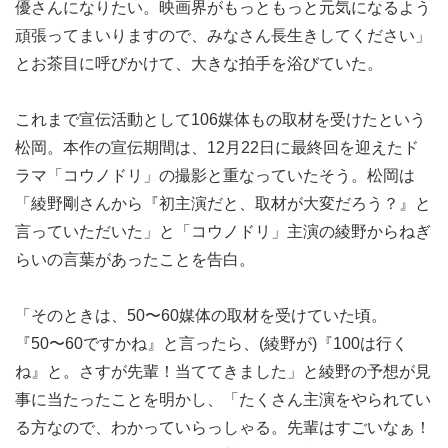
優さんになりたい。映画界がもっともっと元気になるよう
頑張ってまいりますので、みなさん長生きしてください」
とお茶目に呼びかけて、大きな拍手を浴びていた。
これまで宣伝活動として106媒体もの取材を受けたという
松岡。本作の宣伝期間は、12月22日に最終回を迎えたド
ラマ「コウノドリ」の撮影と重なっていたそう。松岡は
「綾野剛さんから『初主演だと、取材が大変だろう？』と
言っていただいた」と「コウノドリ」主演の綾野からねぎ
らいの言葉があったことを告白。
「そのときは、50〜60媒体の取材を受けていた頃。
『50〜60ですかね』と言ったら、(綾野が)『100は行く
ね』と。さすが先輩！当ててきました」と綾野の予想が見
事に当たったことを明かし、「たくさん主演をやられてい
る方なので、わかっていらっしゃる。先輩はすごいなぁ！