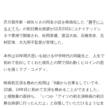
芥川賞作家・綿矢りさの同名小説を映画化した『
勝手にふ
るえてろ
』の初日舞台挨拶が12月23日にユナイテッドシ
ネマ豊洲で開催され、松岡茉優、渡辺大知、石橋杏奈、北
村匠海、大九明子監督が登壇した。
本作は10年間片思いを続ける中学時代の同級生と、人生で
初めて告白してくれた彼氏との間で揺れ動くヒロインの思
いを描くラブ・コメディ。
映画初主演を務めた松岡は「8歳から仕事をしていて今、
22歳。14年目に初めて主演を務めることができました」
と感無量の面持ち。「いつか『アイツの初主演映画の初日
舞台挨拶に行ったんだよ』と自慢していただけるような女