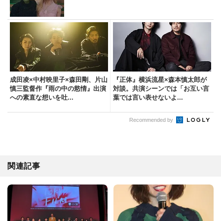
成田凌×中村映里子×森田剛、片山
『正体』横浜流星×森本慎太郎が
慎三監督作『雨の中の慾情』出演
対談。共演シーンでは「お互い言
への素直な想いを吐...
葉では言い表せないよ...
Recommended by
関連記事