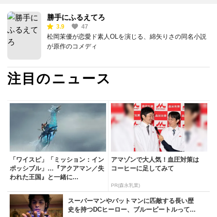
勝手にふるえてろ
3.9
47
松岡茉優が恋愛ド素人OLを演じる、綿矢りさの同名小説
が原作のコメディ
注目のニュース
「ワイスピ」「ミッション：イン
アマゾンで大人気！血圧対策は
ポッシブル」…『アクアマン／失
コーヒーに足してみて
われた王国』と一緒に...
PR(森永乳業)
スーパーマンやバットマンに匹敵する長い歴
史を持つDCヒーロー、ブルービートルって...