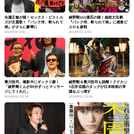
永瀬正敏が猿！セックス・ピストル
綾野剛vs1億匹の猿！超絶大活劇
ズが主題歌！『パンク侍、斬られて
『パンク侍、斬られて候』に感覚ピ
候』がさらに豪華に
エロも参戦
2018/5/9 4:00
2018/5/31 4:04
豊川悦司、撮影中にギックリ腰！
綾野剛＆豊川悦司も脱帽！クドカン
「綾野剛くんが60分ずっとマッサー
×石井岳龍のタッグが日本映画の常
ジしてくれた」
識をぶっ壊す
2018/6/11 20:14
2018/6/12 12:00