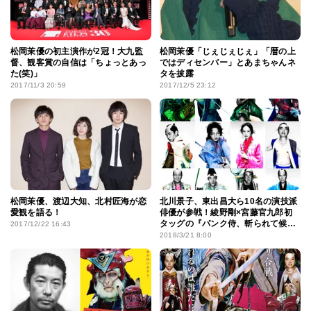
松岡茉優の初主演作が2冠！大九監
松岡茉優「じぇじぇじぇ」「暦の上
督、観客賞の自信は「ちょっとあっ
ではディセンバー」とあまちゃんネ
た(笑)」
タを披露
2017/11/3 20:59
2017/12/5 23:12
松岡茉優、渡辺大知、北村匠海が恋
北川景子、東出昌大ら10名の演技派
愛観を語る！
俳優が参戦！綾野剛×宮藤官九郎初
タッグの『パンク侍、斬られて候』
2017/12/22 16:43
鮮烈なイメージビジュアルも
2018/3/21 8:00