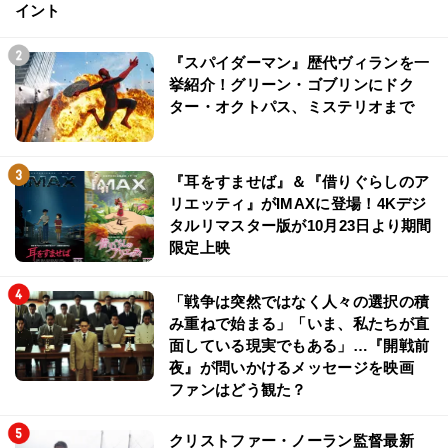
イント
『スパイダーマン』歴代ヴィランを一
挙紹介！グリーン・ゴブリンにドク
ター・オクトパス、ミステリオまで
『耳をすませば』＆『借りぐらしのア
リエッティ』がIMAXに登場！4Kデジ
タルリマスター版が10月23日より期間
限定上映
「戦争は突然ではなく人々の選択の積
み重ねで始まる」「いま、私たちが直
面している現実でもある」…『開戦前
夜』が問いかけるメッセージを映画
ファンはどう観た？
クリストファー・ノーラン監督最新