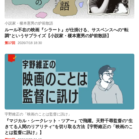
小説家・榎本憲男の炉前散語
ルール不在の映画『シラート』が仕掛ける、サスペンスへの“転
調”というサプライズ【小説家・榎本憲男の炉前散語】
第17回
2026/7/18 18:30
宇野維正の「映画のことは監督に訊け」
『マジカル・シークレット・ツアー』で飛躍。天野千尋監督の“生
きてる人間のリアリティ”を切り取る方法【宇野維正の「映画のこ
とは監督に訊け」】