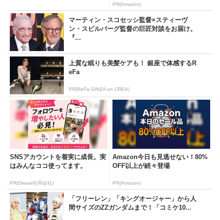
PR(Amazon)
マーティン・スコセッシ監督×スティーヴ
ン・スピルバーグ監督の巨匠対談をお届け。
『...
上質な眠りも美髪ケアも！ 銀座で体感するR
eFa
PR(ReFa GINZA on CREA)
SNSアカウントを着実に成長。実
Amazon今日も見逃せない！80%
はみんなココ使ってます。
OFF以上が続々登場
PR(Dreaw合同会社)
PR(Amazon)
「フリーレン」「キングオージャー」から人
間サイズのZZガンダムまで！「コミケ10...