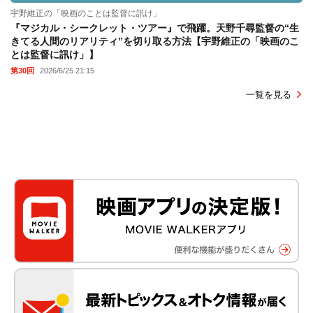
宇野維正の「映画のことは監督に訊け」
『マジカル・シークレット・ツアー』で飛躍。天野千尋監督の“生
きてる人間のリアリティ”を切り取る方法【宇野維正の「映画のこ
とは監督に訊け」】
第30回
2026/6/25 21:15
一覧を見る