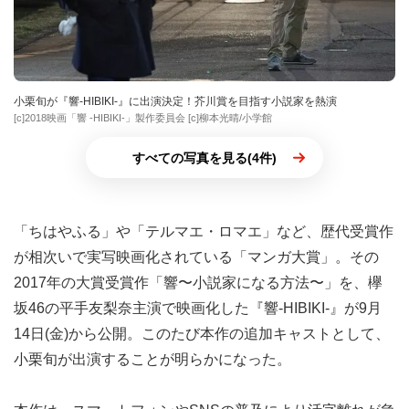
小栗旬が『響-HIBIKI-』に出演決定！芥川賞を目指す小説家を熱演
[c]2018映画「響 -HIBIKI-」製作委員会 [c]柳本光晴/小学館
すべての写真を見る(4件)
「ちはやふる」や「テルマエ・ロマエ」など、歴代受賞作
が相次いで実写映画化されている「マンガ大賞」。その
2017年の大賞受賞作「響〜小説家になる方法〜」を、欅
坂46の平手友梨奈主演で映画化した『響-HIBIKI-』が9月
14日(金)から公開。このたび本作の追加キャストとして、
小栗旬が出演することが明らかになった。