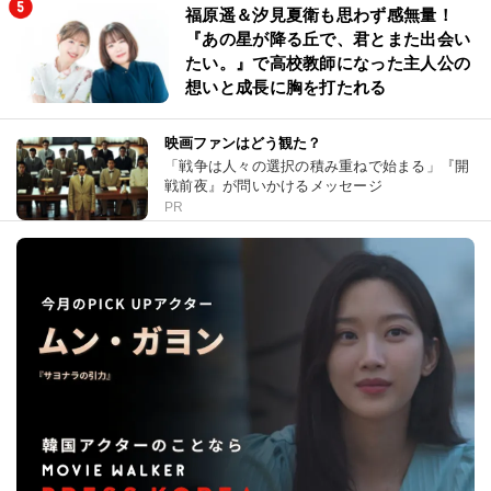
福原遥＆汐見夏衛も思わず感無量！
『あの星が降る丘で、君とまた出会い
たい。』で高校教師になった主人公の
想いと成長に胸を打たれる
映画ファンはどう観た？
「戦争は人々の選択の積み重ねで始まる」『開
戦前夜』が問いかけるメッセージ
PR