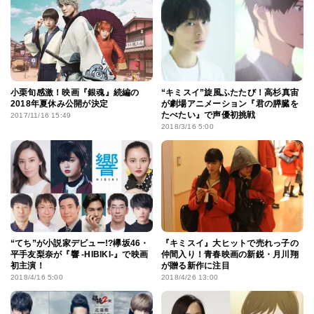
小栗旬感激！映画『銀魂』続編の
“キミスイ”旋風ふたたび！高杉真宙
2018年夏休み公開が決定
が劇場アニメーション『君の膵臓を
たべたい』で声優初挑戦
2017/11/16 15:49
2018/3/16 5:00
“てち”が小説家デビュー!?欅坂46・
『キミスイ』大ヒットで売れっ子の
平手友梨奈が『響 -HIBIKI-』で映画
仲間入り！青春映画の新鋭・月川翔
初主演！
が贈る新作に注目
2018/4/16 5:00
2018/4/26 13:00