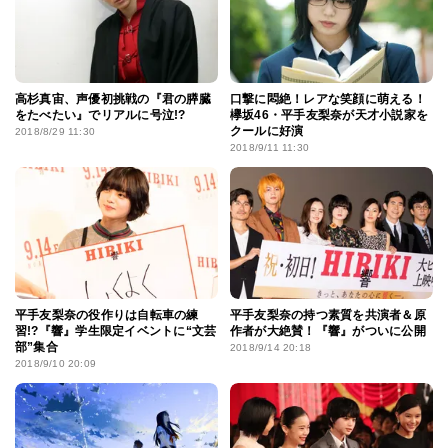
高杉真宙、声優初挑戦の『君の膵臓
口撃に悶絶！レアな笑顔に萌える！
をたべたい』でリアルに号泣!?
欅坂46・平手友梨奈が天才小説家を
クールに好演
2018/8/29 11:30
2018/9/11 11:30
平手友梨奈の役作りは自転車の練
平手友梨奈の持つ素質を共演者＆原
習!?『響』学生限定イベントに“文芸
作者が大絶賛！『響』がついに公開
部”集合
2018/9/14 20:18
2018/9/10 20:09