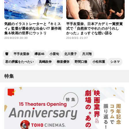
気鋭のイラストレーターと『キミス
平手友梨奈、日本アカデミー賞授賞
イ』監督が運命的な出会い!? 新作画
式で「自然体でやれたのがうれし
集＆映画の世界にウットリ
かった」まっすぐな想い語る
2019/2/28 20:30
2019/3/1 21:37
響
平手友梨奈
欅坂46
小栗旬
北川景子
月川翔
君の膵臓をたべたい
高嶋政伸
柳楽優弥
野間口徹
小松和重
シネマ
特集