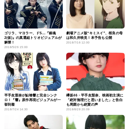
ゴリラ、マヨラー、ドS…『銀魂
劇場アニメ版“キミスイ”、桜良の母
2(仮)』の真選組トリオビジュアルが
は和久井映見！本予告も公開
解禁！
2018/7/16 12:00
2018/5/26 15:00
平手友梨奈が鮎喰響と完全シンク
欅坂46・平手友梨奈、映画初主演に
ロ！『響』原作再現ビジュアルが一
「絶対無理だと思いました」と告白
挙到着
も周囲から絶賛の声
2018/7/24 14:30
2018/8/28 20:09