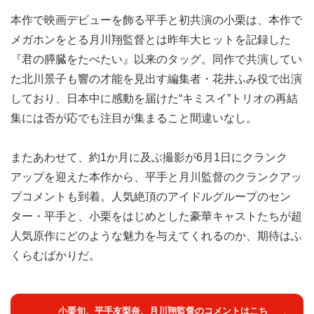
本作で映画デビューを飾る平手と初共演の小栗は、本作で
メガホンをとる月川翔監督とは昨年大ヒットを記録した
『君の膵臓をたべたい』以来のタッグ。同作で共演してい
た北川景子も響の才能を見出す編集者・花井ふみ役で出演
しており、日本中に感動を届けた“キミスイ”トリオの再結
集には否が応でも注目が集まること間違いなし。
またあわせて、約1か月に及ぶ撮影が6月1日にクランク
アップを迎えた本作から、平手と月川監督のクランクアッ
プコメントも到着。人気絶頂のアイドルグループのセン
ター・平手と、小栗をはじめとした豪華キャストたちが超
人気原作にどのような魅力を与えてくれるのか、期待はふ
くらむばかりだ。
小栗旬、平手友梨奈、月川翔監督のコメントはこち