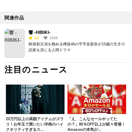
関連作品
響 -HIBIKI-
4.0
1036
映画初主演を務める欅坂46の平手友梨奈が15歳の天才小
説家を演じる人間ドラマ
注目のニュース
20万円以上の高額アイテムがズラ
「え、こんなセールやってた
リ！お年玉で買いたい洋画のハイ
の？」80％OFF以上が続々登場！
クオリティすぎるス...
Amazonの本気が...