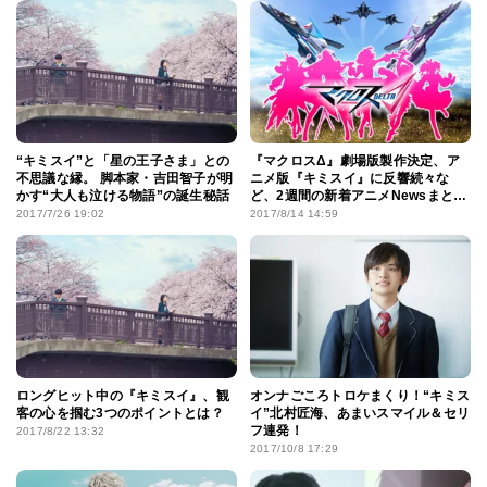
“キミスイ”と「星の王子さま」との
『マクロスΔ』劇場版製作決定、ア
不思議な縁。 脚本家・吉田智子が明
ニメ版『キミスイ』に反響続々な
かす“大人も泣ける物語”の誕生秘話
ど、2週間の新着アニメNewsまとめ
読み！
2017/7/26 19:02
2017/8/14 14:59
ロングヒット中の『キミスイ』、観
オンナごころトロケまくり！“キミス
客の心を掴む3つのポイントとは？
イ”北村匠海、あまいスマイル＆セリ
フ連発！
2017/8/22 13:32
2017/10/8 17:29