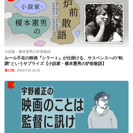
小説家・榎本憲男の炉前散語
ルール不在の映画『シラート』が仕掛ける、サスペンスへの“転
調”というサプライズ【小説家・榎本憲男の炉前散語】
第17回
2026/7/18 18:30