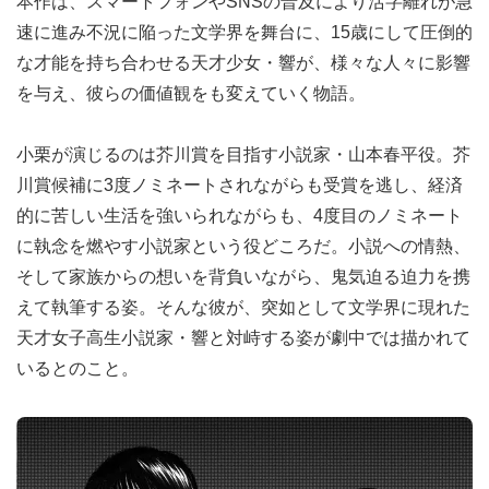
本作は、スマートフォンやSNSの普及により活字離れが急
速に進み不況に陥った文学界を舞台に、15歳にして圧倒的
な才能を持ち合わせる天才少女・響が、様々な人々に影響
を与え、彼らの価値観をも変えていく物語。
小栗が演じるのは芥川賞を目指す小説家・山本春平役。芥
川賞候補に3度ノミネートされながらも受賞を逃し、経済
的に苦しい生活を強いられながらも、4度目のノミネート
に執念を燃やす小説家という役どころだ。小説への情熱、
そして家族からの想いを背負いながら、鬼気迫る迫力を携
えて執筆する姿。そんな彼が、突如として文学界に現れた
天才女子高生小説家・響と対峙する姿が劇中では描かれて
いるとのこと。