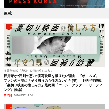
連載
押井守連載「裏切り映画の愉しみ方」
押井守が“評判の悪い”実写映画を撮りたい理由。『ボトムズ』
ファンの不安に「そう思うのも仕方ないかと(笑)」【押井守連載
「裏切り映画の愉しみ方」最終回『バーン・アフター・リーディ
ング』後編】
第20回
2026/6/17 19:30