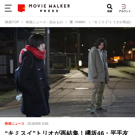
検索
アカウント
映画TOP
映画ニュース・読みもの
響 -HIBIKI-
“キミスイ”トリオが再結集
映画ニュース
2018/6/5 5:00
“キミスイ”トリオが再結集！欅坂46・平手友