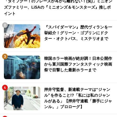
「ダイフクー！のフレーズが耳から離れない！(笑)」ミニオン
ズファミリー、LiSAの『ミニオンズ＆モンスターズ』推しポ
イント
『スパイダーマン』歴代ヴィランを一
挙紹介！グリーン・ゴブリンにドク
ター・オクトパス、ミステリオまで
韓国ホラー映画が絶好調！日本公開作
から富川国際ファンタスティック映画
祭で目撃した最新ホラーまで
押井守監督、新連載テーマは“ジャン
ル”を作ること!?「私には私のジャン
ルがある」【押井守連載「勝手にジャ
ンル。」プロローグ】