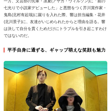
一方、文芸部の先輩・凛夏(アヤカ・ウィルソン)に「親の
七光りで小説家デビューした」と悪態をつく芥川賞作家・
鬼島(北村有起哉)に蹴りを入れた際、響は担当編集・花井
(北川景子)に、友達がいじめられたからと理由を語る。響
は決して自分を貫くためだけにトラブルを引き起こすわけ
ではないのだ。
平手自身に通ずる、ギャップ萌えな笑顔も魅力