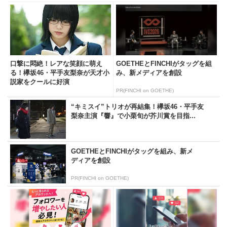
口撃に悶絶！レアな笑顔に萌え
GOETHEとFINCHIがタッグを組
る！欅坂46・平手友梨奈が天才小
み、新メディアを創設
説家をクールに好演
PR(FINCHI on GOETHE)
“キミスイ”トリオが再結集！欅坂46・平手友
梨奈主演『響』で小栗旬が芥川賞を目指...
GOETHEとFINCHIがタッグを組み、新メ
ディアを創設
PR(FINCHI on GOETHE)