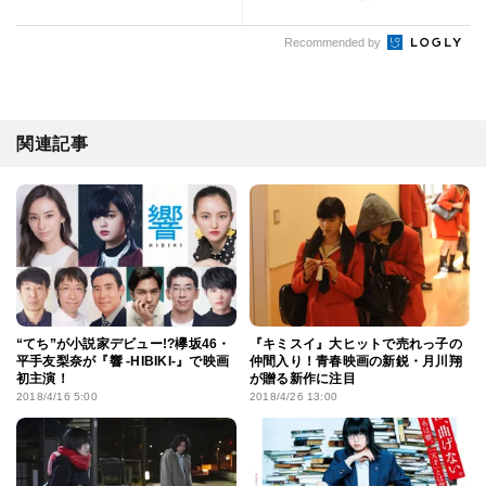
Recommended by
関連記事
“てち”が小説家デビュー!?欅坂46・
『キミスイ』大ヒットで売れっ子の
平手友梨奈が『響 -HIBIKI-』で映画
仲間入り！青春映画の新鋭・月川翔
初主演！
が贈る新作に注目
2018/4/16 5:00
2018/4/26 13:00