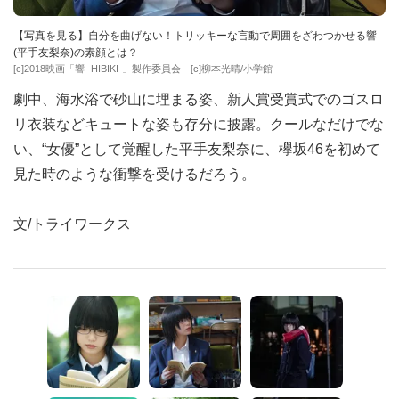
【写真を見る】自分を曲げない！トリッキーな言動で周囲をざわつかせる響
(平手友梨奈)の素顔とは？
[c]2018映画「響 -HIBIKI-」製作委員会 [c]柳本光晴/小学館
劇中、海水浴で砂山に埋まる姿、新人賞受賞式でのゴスロ
リ衣装などキュートな姿も存分に披露。クールなだけでな
い、“女優”として覚醒した平手友梨奈に、欅坂46を初めて
見た時のような衝撃を受けるだろう。
文/トライワークス