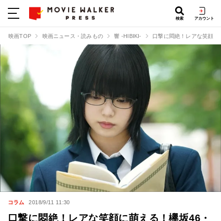
検索
アカウント
映画TOP
映画ニュース・読みもの
響 -HIBIKI-
口撃に悶絶！レアな笑顔に
コラム
2018/9/11 11:30
口撃に悶絶！レアな笑顔に萌える！欅坂46・