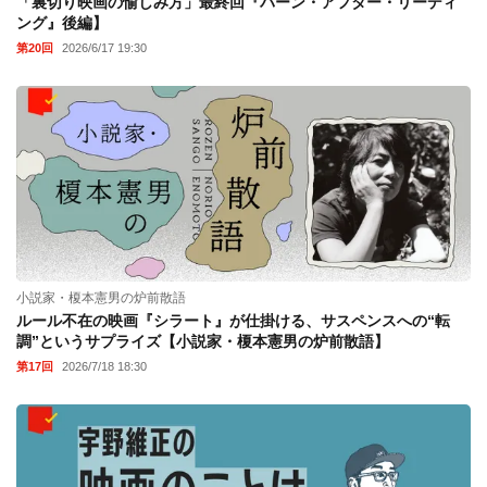
「裏切り映画の愉しみ方」最終回『バーン・アフター・リーディ
ング』後編】
第20回
2026/6/17 19:30
小説家・榎本憲男の炉前散語
ルール不在の映画『シラート』が仕掛ける、サスペンスへの“転
調”というサプライズ【小説家・榎本憲男の炉前散語】
第17回
2026/7/18 18:30