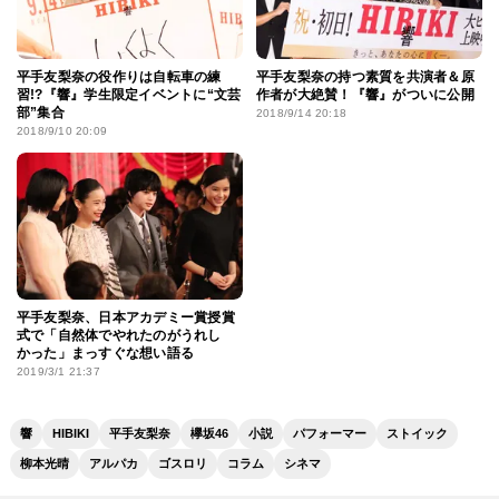
平手友梨奈の役作りは自転車の練
平手友梨奈の持つ素質を共演者＆原
習!?『響』学生限定イベントに“文芸
作者が大絶賛！『響』がついに公開
部”集合
2018/9/14 20:18
2018/9/10 20:09
平手友梨奈、日本アカデミー賞授賞
式で「自然体でやれたのがうれし
かった」まっすぐな想い語る
2019/3/1 21:37
響
HIBIKI
平手友梨奈
欅坂46
小説
パフォーマー
ストイック
柳本光晴
アルパカ
ゴスロリ
コラム
シネマ