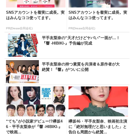
SNSアカウントを着実に成長。実
SNSアカウントを着実に成長。実
はみんなココ使ってます。
はみんなココ使ってます。
PR(Dreaw合同会社)
PR(Dreaw合同会社)
平手友梨奈の“天才だけどヤバい”一面が…！
『響 -HIBIKI-』予告編が完成
平手友梨奈の持つ素質を共演者＆原作者が大
絶賛！『響』がついに公開
“てち”が小説家デビュー!?欅坂4
欅坂46・平手友梨奈、映画初主演
6・平手友梨奈が『響 -HIBIKI-』
に「絶対無理だと思いました」と
で映画...
告白も周囲から絶賛...