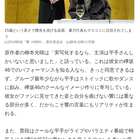
15歳という若さで脚光を浴びる反面、暴力行為もマスコミに注目されてしま
う
[c]2018映画「響 -HIBIKI-」製作委員会 [c]柳本光晴/小学館
原作者の柳本光晴は「実写化するなら、主演は平手さんし
かいないと思いました」と語っている。これは彼女の欅坂
46でのパフォーマンスを知る人なら、きっと同意できるは
ず。グループ最年少ながら平手はストイックに歌やダンス
に励み、欅坂46のクールなイメージ作りに寄与している。
彼女がファンに見せてきた姿と自分を曲げない響には重な
る部分が多く、だからこそ響の言葉にもリアリティが生ま
れる。
また、普段はクールな平手がライブやバラエティ番組で時