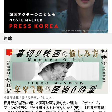
連載
押井守連載「裏切り映画の愉しみ方」
押井守が“評判の悪い”実写映画を撮りたい理由。『ボトムズ』
ファンの不安に「そう思うのも仕方ないかと(笑)」【押井守連載