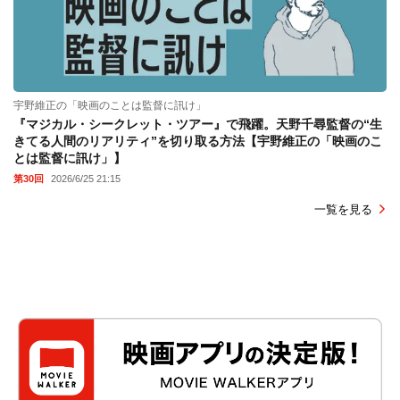
宇野維正の「映画のことは監督に訊け」
『マジカル・シークレット・ツアー』で飛躍。天野千尋監督の“生
きてる人間のリアリティ”を切り取る方法【宇野維正の「映画のこ
とは監督に訊け」】
第30回
2026/6/25 21:15
一覧を見る