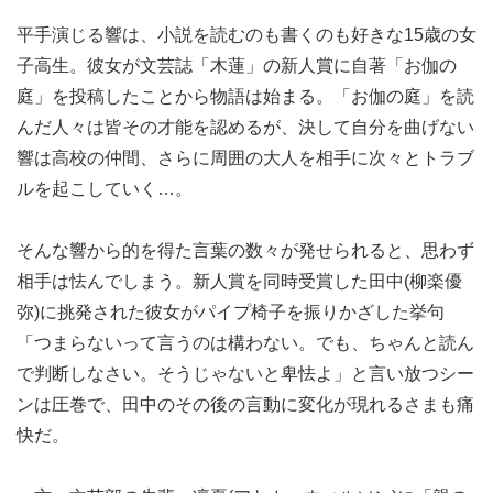
平手演じる響は、小説を読むのも書くのも好きな15歳の女
子高生。彼女が文芸誌「木蓮」の新人賞に自著「お伽の
庭」を投稿したことから物語は始まる。「お伽の庭」を読
んだ人々は皆その才能を認めるが、決して自分を曲げない
響は高校の仲間、さらに周囲の大人を相手に次々とトラブ
ルを起こしていく…。
そんな響から的を得た言葉の数々が発せられると、思わず
相手は怯んでしまう。新人賞を同時受賞した田中(柳楽優
弥)に挑発された彼女がパイプ椅子を振りかざした挙句
「つまらないって言うのは構わない。でも、ちゃんと読ん
で判断しなさい。そうじゃないと卑怯よ」と言い放つシー
ンは圧巻で、田中のその後の言動に変化が現れるさまも痛
快だ。