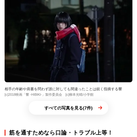
相手の年齢や肩書を問わず誰に対しても間違ったことは鋭く指摘する響
[c]2018映画「響 -HIBIKI-」製作委員会 [c]柳本光晴/小学館
すべての写真を見る(7件)
筋を通すためなら口論・トラブル上等！