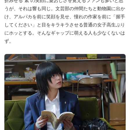
折みせる“素”の笑顔に愛おしさを覚えるファンも多いと思
うが、それは響も同じ。文芸部の仲間たちと動物園に出か
け、アルパカを前に笑顔を見せ、憧れの作家を前に「握手
してください」と目をキラキラさせる普通の女子高生ぶり
にホッとする。そんなギャップに萌える人も少なくないは
ず。