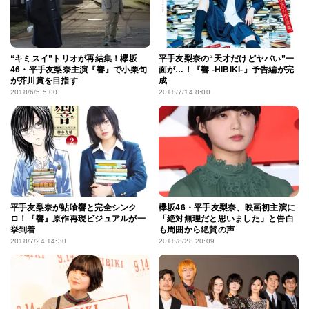
“キミスイ”トリオが再結集！欅坂
平手友梨奈の“天才だけどヤバい”一
46・平手友梨奈主演『響』で小栗旬
面が…！『響 -HIBIKI-』予告編が完
が芥川賞を目指す
成
2018/6/5 5:00
2018/7/14 8:00
平手友梨奈が鮎喰響と完全シンク
欅坂46・平手友梨奈、映画初主演に
ロ！『響』原作再現ビジュアルが一
「絶対無理だと思いました」と告白
挙到着
も周囲から絶賛の声
2018/7/24 14:30
2018/8/28 20:09