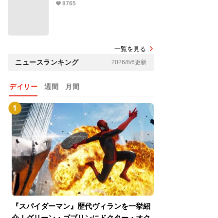
8765
一覧を見る
ニュースランキング
2026/8/6更新
デイリー
週間
月間
『スパイダーマン』歴代ヴィランを一挙紹
『スパイダーマン
介！グリーン・ゴブリンにドクター・オク
介！グリーン・ゴ