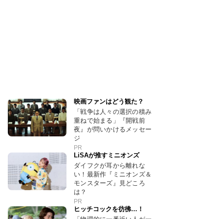
映画ファンはどう観た？
「戦争は人々の選択の積み
重ねで始まる」『開戦前
夜』が問いかけるメッセー
ジ
PR
LiSAが推すミニオンズ
ダイフクが耳から離れな
い！最新作『ミニオンズ＆
モンスターズ』見どころ
は？
PR
ヒッチコックを彷彿…！