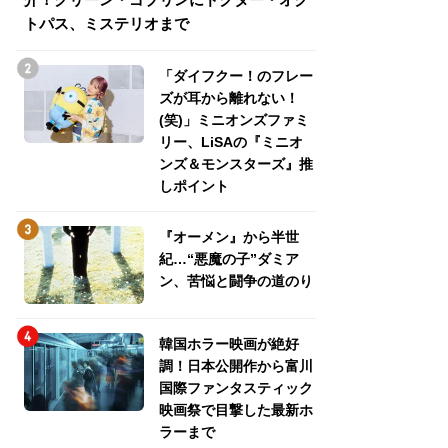
トパス、ミステリオまで
トパス、ミステリ
「ダイフクー！のフレー
ズが耳から離れない！
(笑)」ミニオンズファミ
リー、LiSAの『ミニオ
ンズ＆モンスターズ』推
しポイント
『オーメン』から半世
紀…“悪魔の子”ダミア
ン、苦悩と闘争の道のり
韓国ホラー映画が絶好
調！日本公開作から富川
国際ファンタスティック
映画祭で目撃した最新ホ
ラーまで