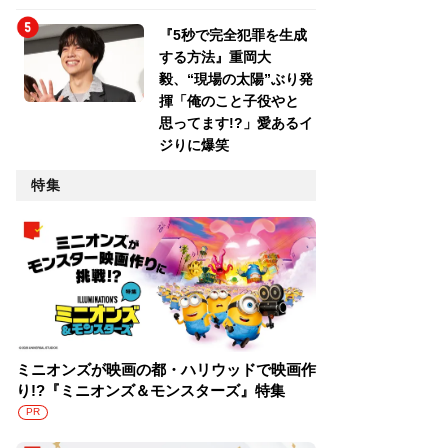
『5秒で完全犯罪を生成
する方法』重岡大
毅、“現場の太陽”ぶり発
揮「俺のこと子役やと
思ってます!?」愛あるイ
ジりに爆笑
特集
ミニオンズが映画の都・ハリウッドで映画作
り!?『ミニオンズ＆モンスターズ』特集
PR