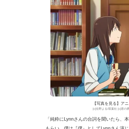
【写真を見る】アニ
[c]住野よる/双葉社 [c
「純粋にLynnさんの台詞を聞いたら
もらい、僕は『僕』としてLynnさん