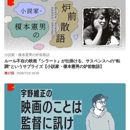
小説家・榎本憲男の炉前散語
ルール不在の映画『シラート』が仕掛ける、サスペンスへの“転
調”というサプライズ【小説家・榎本憲男の炉前散語】
第17回
2026/7/18 18:30