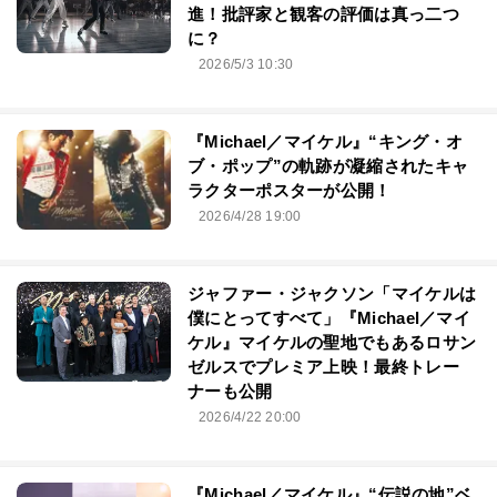
進！批評家と観客の評価は真っ二つ
に？
2026/5/3 10:30
『Michael／マイケル』“キング・オ
ブ・ポップ”の軌跡が凝縮されたキャ
ラクターポスターが公開！
2026/4/28 19:00
ジャファー・ジャクソン「マイケルは
僕にとってすべて」『Michael／マイ
ケル』マイケルの聖地でもあるロサン
ゼルスでプレミア上映！最終トレー
ナーも公開
2026/4/22 20:00
『Michael／マイケル』“伝説の地”ベ