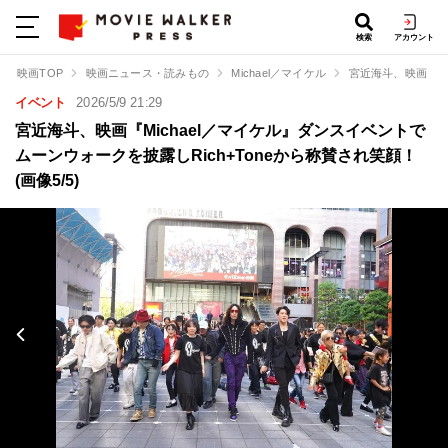
検索
アカウント
映画TOP
映画ニュース・読みもの
Michael／マイケル
宮近海斗、映画『Mi
イベント
2026/5/9 21:29
宮近海斗、映画『Michael／マイケル』ダンスイベントで
ムーンウォークを披露しRich+Toneから称賛され笑顔！
(画像5/5)