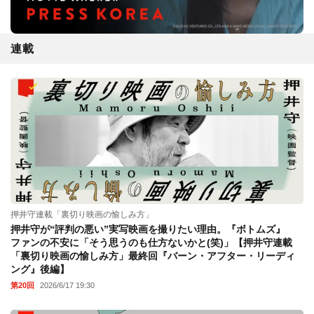
連載
押井守連載「裏切り映画の愉しみ方」
押井守が“評判の悪い”実写映画を撮りたい理由。『ボトムズ』
ファンの不安に「そう思うのも仕方ないかと(笑)」【押井守連載
「裏切り映画の愉しみ方」最終回『バーン・アフター・リーディ
ング』後編】
第20回
2026/6/17 19:30