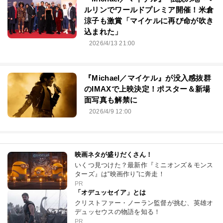
ルリンでワールドプレミア開催！米倉
涼子も激賞「マイケルに再び命が吹き
込まれた」
2026/4/13 21:00
『Michael／マイケル』が没入感抜群
のIMAXで上映決定！ポスター＆新場
面写真も解禁に
2026/4/9 12:00
映画ネタが盛りだくさん！
いくつ見つけた？最新作『ミニオンズ＆モンス
ターズ』は“映画作り”に奔走！
PR
「オデュッセイア」とは
クリストファー・ノーラン監督が挑む、英雄オ
デュッセウスの物語を知る！
PR