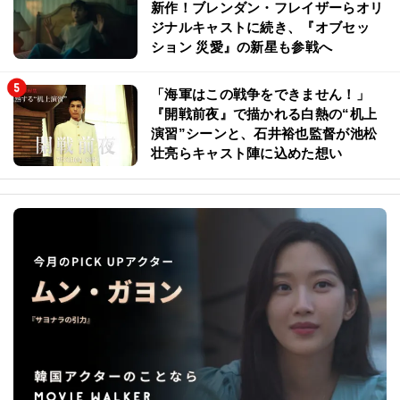
新作！ブレンダン・フレイザーらオリ
ジナルキャストに続き、『オブセッ
ション 災愛』の新星も参戦へ
「海軍はこの戦争をできません！」
『開戦前夜』で描かれる白熱の“机上
演習”シーンと、石井裕也監督が池松
壮亮らキャスト陣に込めた想い