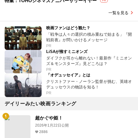
特集：TOHOシネマズアニバーサリーイヤー
PR
一覧を見る
映画ファンはどう観た？
「戦争は人々の選択の積み重ねで始まる」『開
戦前夜』が問いかけるメッセージ
PR
LiSAが推すミニオンズ
ダイフクが耳から離れない！最新作『ミニオン
ズ＆モンスターズ』見どころは？
PR
「オデュッセイア」とは
クリストファー・ノーラン監督が挑む、英雄オ
デュッセウスの物語を知る！
PR
デイリーみたい映画ランキング
超かぐや姫！
2026年1月22日公開
2886