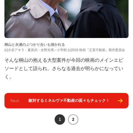
桐山と永瀬のぶつかり合いも描かれる
[c]大谷アキラ・夏原武・水野光博／小学館 [c]2026 映画『正直不動産』製作委員会
そんな桐山の抱える大型案件が今回の映画のメインエピ
ソードとして語られ、さらなる過去が明らかになってい
く。
Next
敵対するミネルヴァ不動産の面々もチェック！
1
2