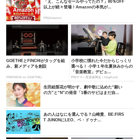
「え、こんなセールやってたの？」80％OFF
以上が続々登場！Amazonの本気が...
PR(Amazon)
GOETHEとFINCHIがタッグを組
小学校に慣れた今だからじっくり
み、新メディアを創設
選べる！ 小学１年生夏休みからの
「音楽教室」デビュ...
PR(FINCHI on GOETHE)
PR(ヤマハ音楽振興会｜HugKum)
生田絵梨花が明かす、劇中歌に込めた“願い
の力”と“N”の発音「1番のサビはまだ自...
あの人はなにを選んでる？山崎貴、BE:FIRS
T JUNONにLEO、ペ・ドゥナ...