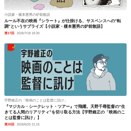
小説家・榎本憲男の炉前散語
ルール不在の映画『シラート』が仕掛ける、サスペンスへの“転
調”というサプライズ【小説家・榎本憲男の炉前散語】
第17回
2026/7/18 18:30
宇野維正の「映画のことは監督に訊け」
『マジカル・シークレット・ツアー』で飛躍。天野千尋監督の“生
きてる人間のリアリティ”を切り取る方法【宇野維正の「映画のこ
とは監督に訊け」】
第30回
2026/6/25 21:15