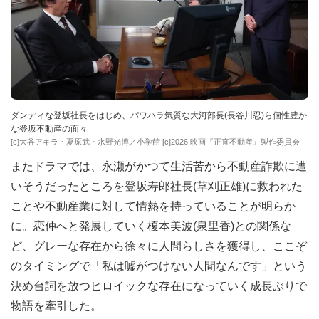
ダンディな登坂社長をはじめ、パワハラ気質な大河部長(長谷川忍)ら個性豊か
な登坂不動産の面々
[c]大谷アキラ・夏原武・水野光博／小学館 [c]2026 映画『正直不動産』製作委員会
またドラマでは、永瀬がかつて生活苦から不動産詐欺に遭
いそうだったところを登坂寿郎社長(草刈正雄)に救われた
ことや不動産業に対して情熱を持っていることが明らか
に。恋仲へと発展していく榎本美波(泉里香)との関係な
ど、グレーな存在から徐々に人間らしさを獲得し、ここぞ
のタイミングで「私は嘘がつけない人間なんです」という
決め台詞を放つヒロイックな存在になっていく成長ぶりで
物語を牽引した。