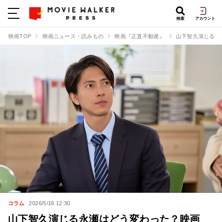
検索
アカウント
映画TOP
映画ニュース・読みもの
映画『正直不動産』
山下智久演じる永
コラム
2026/5/16 12:30
山下智久演じる永瀬はどう変わった？映画