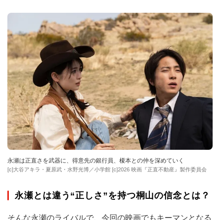
永瀬は正直さを武器に、得意先の銀行員、榎本との仲を深めていく
[c]大谷アキラ・夏原武・水野光博／小学館 [c]2026 映画『正直不動産』製作委員会
永瀬とは違う“正しさ”を持つ桐山の信念とは？
そんな永瀬のライバルで、今回の映画でもキーマンとなる