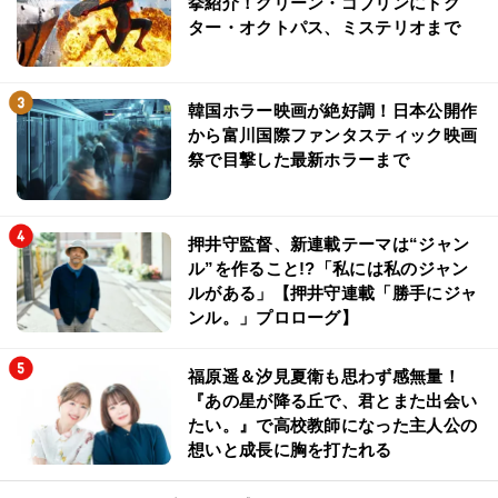
挙紹介！グリーン・ゴブリンにドク
ター・オクトパス、ミステリオまで
韓国ホラー映画が絶好調！日本公開作
から富川国際ファンタスティック映画
祭で目撃した最新ホラーまで
押井守監督、新連載テーマは“ジャン
ル”を作ること!?「私には私のジャン
ルがある」【押井守連載「勝手にジャ
ンル。」プロローグ】
福原遥＆汐見夏衛も思わず感無量！
『あの星が降る丘で、君とまた出会い
たい。』で高校教師になった主人公の
想いと成長に胸を打たれる