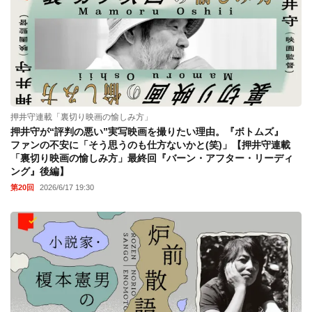
押井守連載「裏切り映画の愉しみ方」
押井守が“評判の悪い”実写映画を撮りたい理由。『ボトムズ』
ファンの不安に「そう思うのも仕方ないかと(笑)」【押井守連載
「裏切り映画の愉しみ方」最終回『バーン・アフター・リーディ
ング』後編】
第20回
2026/6/17 19:30