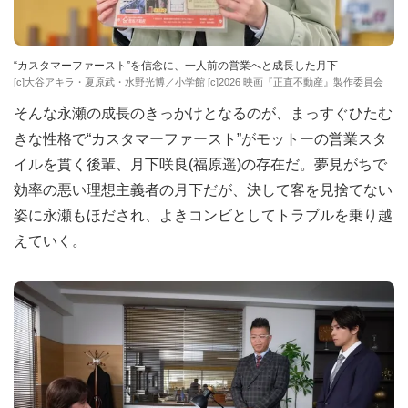
“カスタマーファースト”を信念に、一人前の営業へと成長した月下
[c]大谷アキラ・夏原武・水野光博／小学館 [c]2026 映画『正直不動産』製作委員会
そんな永瀬の成長のきっかけとなるのが、まっすぐひたむ
きな性格で“カスタマーファースト”がモットーの営業スタ
イルを貫く後輩、月下咲良(福原遥)の存在だ。夢見がちで
効率の悪い理想主義者の月下だが、決して客を見捨てない
姿に永瀬もほだされ、よきコンビとしてトラブルを乗り越
えていく。