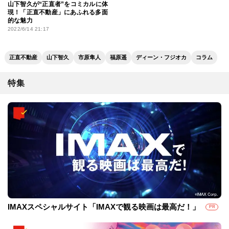
山下智久が“正直者”をコミカルに体
現！「正直不動産」にあふれる多面
的な魅力
2022/6/14 21:17
正直不動産
山下智久
市原隼人
福原遥
ディーン・フジオカ
コラム
特集
IMAXスペシャルサイト「IMAXで観る映画は最高だ！」
PR