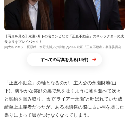
【写真を見る】永瀬×月下の名コンビなど「正直不動産」のキャラクターの成
長ぶりをプレイバック！
[c]大谷アキラ・夏原武・水野光博／小学館 [c]2026 映画『正直不動産』製作委員会
すべての写真を見る(14件)
「正直不動産」の軸となるのが、主人公の永瀬財地(山
下)。爽やかな笑顔の裏で息を吐くように嘘を並べて次々
と契約を掴み取り、陰で“ライアー永瀬”と呼ばれていた成
績至上主義者だったが、ある地鎮祭の際に古い祠を壊した
祟りによって嘘がつけなくなってしまう。