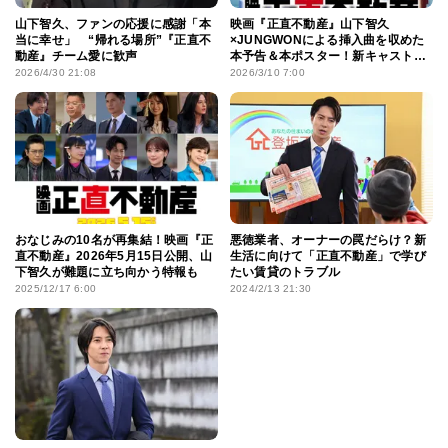
山下智久、ファンの応援に感謝「本
映画『正直不動産』山下智久
当に幸せ」 “帰れる場所”『正直不
×JUNGWONによる挿入曲を収めた
動産』チーム愛に歓声
本予告＆本ポスター！新キャストの
情報も
2026/4/30 21:08
2026/3/10 7:00
おなじみの10名が再集結！映画『正
悪徳業者、オーナーの罠だらけ？新
直不動産』2026年5月15日公開、山
生活に向けて「正直不動産」で学び
下智久が難題に立ち向かう特報も
たい賃貸のトラブル
2025/12/17 6:00
2024/2/13 21:30