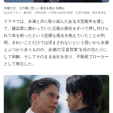
冷徹だが、その裏に悲しい過去を抱える桐山
[c]大谷アキラ・夏原武・水野光博／小学館 [c]2026 映画『正直不動産』製作委員会
ドラマでは、永瀬と共に取り組んだある大型案件を通じ
て、建設業に携わっていた父親が責任をすべて押し付けら
れて命を絶ったという悲痛な過去を抱えていたことが判
明。きれいごとだけでは済まされないという思いから永瀬
とぶつかり合うものの、永瀬の“正直営業”を目の当たりに
して和解、そしてそのまま会社を去り、不動産ブローカー
として独立した。