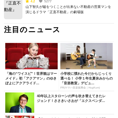
4.2
5277
山下智久が嘘をつくことが出来ない不動産の営業マンを
演じるドラマ「正直不動産」の劇場版
注目のニュース
「海の“ワイスピ”！世界観はマー
小学校に慣れた今だからじっくり
メイド」初「アクアマン」のゆき
選べる！ 小学１年生夏休みからの
ぽよにアクアライド...
「音楽教室」デビュ...
PR(ヤマハ音楽振興会｜HugKum)
40年以上スタローンの声を吹き替えてきたレ
ジェンド！ささきいさおが「エクスペンダ...