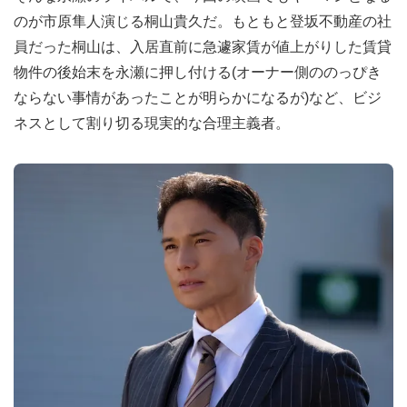
のが市原隼人演じる桐山貴久だ。もともと登坂不動産の社
員だった桐山は、入居直前に急遽家賃が値上がりした賃貸
物件の後始末を永瀬に押し付ける(オーナー側ののっぴき
ならない事情があったことが明らかになるが)など、ビジ
ネスとして割り切る現実的な合理主義者。