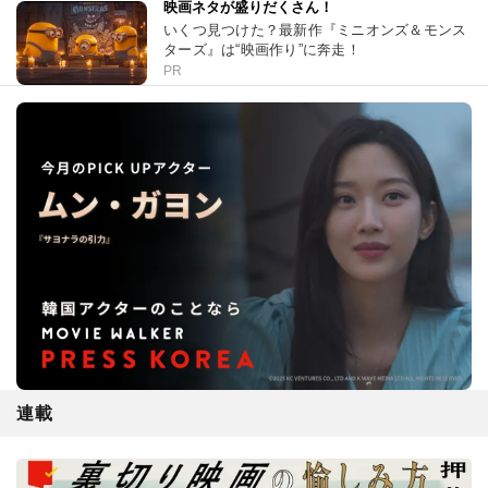
映画ネタが盛りだくさん！
いくつ見つけた？最新作『ミニオンズ＆モンス
ターズ』は“映画作り”に奔走！
PR
連載