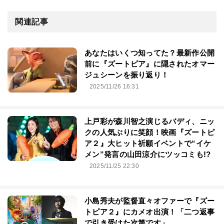
関連記事
あなたはいくつ知ってた？最新作公開
前に『ズートピア』に隠されたオマー
ジュシーンを振り返り！
2025/11/26 16:31
上戸彩が森川智之演じるバディ、ニッ
クの人気ぶりに笑顔！映画『ズートピ
ア２』大ヒット祈願イベントで“イケ
メン”発言の山田涼介にツッコミも!?
2025/11/25 22:30
小島秀夫が監督直々オファーで『ズー
トピア２』にカメオ出演！「二つ返事
で引き受けた次第です」