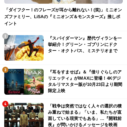
「ダイフクー！のフレーズが耳から離れない！(笑)」ミニオン
ズファミリー、LiSAの『ミニオンズ＆モンスターズ』推しポ
イント
『スパイダーマン』歴代ヴィランを一
挙紹介！グリーン・ゴブリンにドク
ター・オクトパス、ミステリオまで
『耳をすませば』＆『借りぐらしのア
リエッティ』がIMAXに登場！4Kデジ
タルリマスター版が10月23日より期間
限定上映
「戦争は突然ではなく人々の選択の積
み重ねで始まる」「いま、私たちが直
面している現実でもある」…『開戦前
夜』が問いかけるメッセージを映画