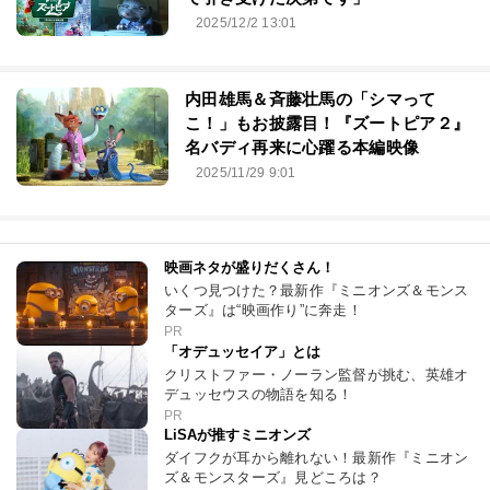
2025/12/2 13:01
内田雄馬＆斉藤壮馬の「シマって
こ！」もお披露目！『ズートピア２』
名バディ再来に心躍る本編映像
2025/11/29 9:01
映画ネタが盛りだくさん！
いくつ見つけた？最新作『ミニオンズ＆モンス
ターズ』は“映画作り”に奔走！
PR
「オデュッセイア」とは
クリストファー・ノーラン監督が挑む、英雄オ
デュッセウスの物語を知る！
PR
LiSAが推すミニオンズ
ダイフクが耳から離れない！最新作『ミニオン
ズ＆モンスターズ』見どころは？