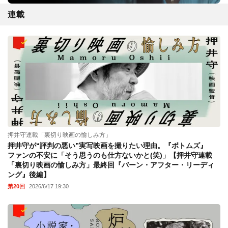
連載
押井守連載「裏切り映画の愉しみ方」
押井守が“評判の悪い”実写映画を撮りたい理由。『ボトムズ』
ファンの不安に「そう思うのも仕方ないかと(笑)」【押井守連載
「裏切り映画の愉しみ方」最終回『バーン・アフター・リーディ
ング』後編】
第20回
2026/6/17 19:30