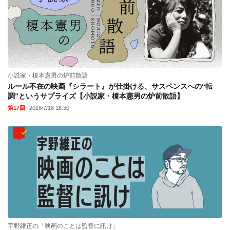
小説家・榎本憲男の炉前散語
ルール不在の映画『シラート』が仕掛ける、サスペンスへの“転
調”というサプライズ【小説家・榎本憲男の炉前散語】
第17回
2026/7/18 18:30
宇野維正の「映画のことは監督に訊け」