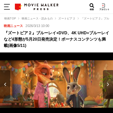
検索
アカウント
映画TOP
映画ニュース・読みもの
ズートピア２
『ズートピア２』ブルーレ
映画ニュース
2026/3/13 10:00
『ズートピア２』ブルーレイ+DVD、4K UHD+ブルーレイ
など4形態が5月20日発売決定！ボーナスコンテンツも満
載(画像5/11)