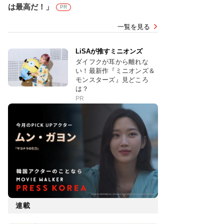
は最高だ！」
PR
一覧を見る
LiSAが推すミニオンズ
ダイフクが耳から離れな
い！最新作『ミニオンズ＆
モンスターズ』見どころ
は？
PR
連載