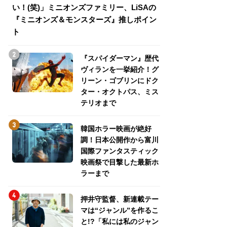
い！(笑)」ミニオンズファミリー、LiSAの
介！グリーン・ゴ
『ミニオンズ＆モンスターズ』推しポイン
トパス、ミステリ
ト
『スパイダーマン』歴代
ヴィランを一挙紹介！グ
リーン・ゴブリンにドク
ター・オクトパス、ミス
テリオまで
韓国ホラー映画が絶好
調！日本公開作から富川
国際ファンタスティック
映画祭で目撃した最新ホ
ラーまで
押井守監督、新連載テー
マは“ジャンル”を作るこ
と!?「私には私のジャン