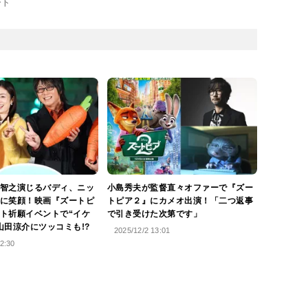
ート
智之演じるバディ、ニッ
小島秀夫が監督直々オファーで『ズー
に笑顔！映画『ズートピ
トピア２』にカメオ出演！「二つ返事
ト祈願イベントで“イケ
で引き受けた次第です」
山田涼介にツッコミも!?
2025/12/2 13:01
2:30