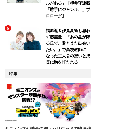
ルがある」【押井守連載
「勝手にジャンル。」プ
ロローグ】
福原遥＆汐見夏衛も思わ
ず感無量！『あの星が降
る丘で、君とまた出会い
たい。』で高校教師に
なった主人公の想いと成
長に胸を打たれる
特集
ミニオンズが映画の都・ハリウッドで映画作