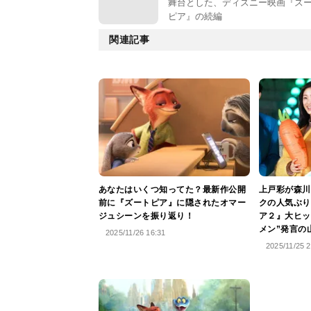
舞台とした、ディズニー映画『ズ
ピア』の続編
関連記事
あなたはいくつ知ってた？最新作公開
上戸彩が森川
前に『ズートピア』に隠されたオマー
クの人気ぶり
ジュシーンを振り返り！
ア２』大ヒッ
メン”発言の
2025/11/26 16:31
2025/11/25 2