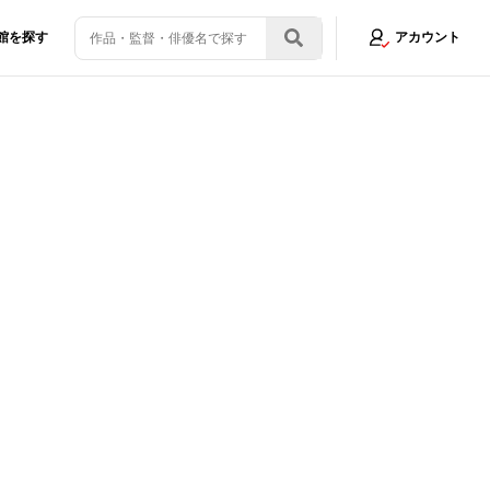
館を探す
アカウント
形態が5月20日発売決定！ボーナスコンテンツも満載
画像1/11