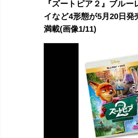
『ズートピア２』ブルーレイ
イなど4形態が5月20日
満載(画像1/11)