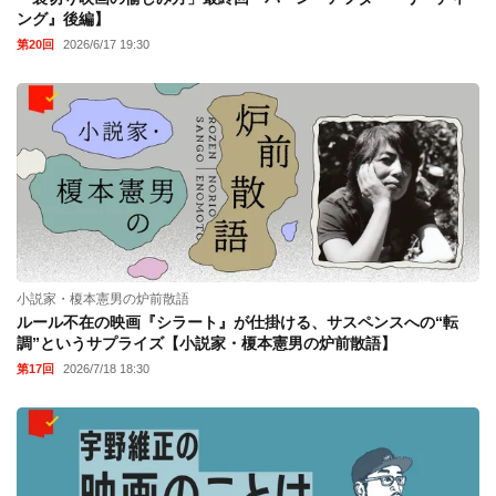
ング』後編】
第20回
2026/6/17 19:30
小説家・榎本憲男の炉前散語
ルール不在の映画『シラート』が仕掛ける、サスペンスへの“転
調”というサプライズ【小説家・榎本憲男の炉前散語】
第17回
2026/7/18 18:30