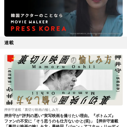
連載
押井守連載「裏切り映画の愉しみ方」
押井守が“評判の悪い”実写映画を撮りたい理由。『ボトムズ』
ファンの不安に「そう思うのも仕方ないかと(笑)」【押井守連載
「裏切り映画の愉しみ方」最終回『バーン・アフター・リーディ