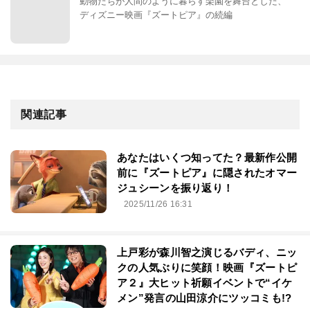
動物たちが人間のように暮らす楽園を舞台とした、
ディズニー映画『ズートピア』の続編
関連記事
あなたはいくつ知ってた？最新作公開
前に『ズートピア』に隠されたオマー
ジュシーンを振り返り！
2025/11/26 16:31
上戸彩が森川智之演じるバディ、ニッ
クの人気ぶりに笑顔！映画『ズートピ
ア２』大ヒット祈願イベントで“イケ
メン”発言の山田涼介にツッコミも!?