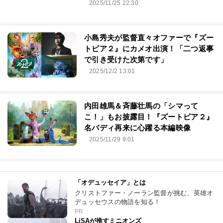
2025/11/25 22:30
小島秀夫が監督直々オファーで『ズー
トピア２』にカメオ出演！「二つ返事
で引き受けた次第です」
2025/12/2 13:01
内田雄馬＆斉藤壮馬の「シマって
こ！」もお披露目！『ズートピア２』
名バディ再来に心躍る本編映像
2025/11/29 9:01
「オデュッセイア」とは
クリストファー・ノーラン監督が挑む、英雄オ
デュッセウスの物語を知る！
PR
LiSAが推すミニオンズ