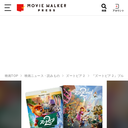
検索
アカウント
映画TOP
映画ニュース・読みもの
ズートピア２
『ズートピア２』ブルーレ