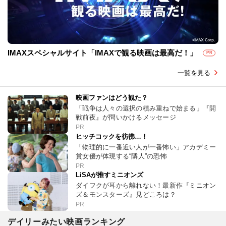
IMAXスペシャルサイト「IMAXで観る映画は最高だ！」
PR
一覧を見る
映画ファンはどう観た？
「戦争は人々の選択の積み重ねで始まる」『開
戦前夜』が問いかけるメッセージ
PR
ヒッチコックを彷彿…！
「物理的に一番近い人が一番怖い」アカデミー
賞女優が体現する“隣人”の恐怖
PR
LiSAが推すミニオンズ
ダイフクが耳から離れない！最新作『ミニオン
ズ＆モンスターズ』見どころは？
PR
デイリーみたい映画ランキング