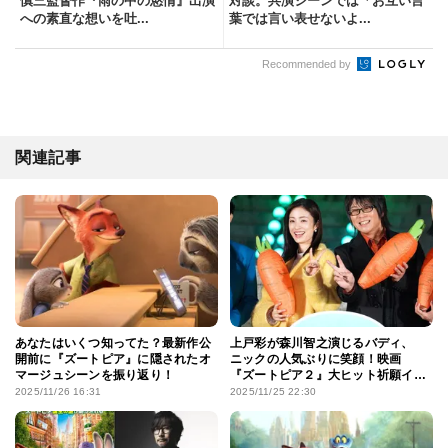
慎三監督作『雨の中の慾情』出演
対談。共演シーンでは「お互い言
への素直な想いを吐...
葉では言い表せないよ...
Recommended by
関連記事
あなたはいくつ知ってた？最新作公
上戸彩が森川智之演じるバディ、
開前に『ズートピア』に隠されたオ
ニックの人気ぶりに笑顔！映画
マージュシーンを振り返り！
『ズートピア２』大ヒット祈願イベ
ントで“イケメン”発言の山田涼介に
2025/11/26 16:31
2025/11/25 22:30
ツッコミも!?