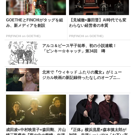
GOETHEとFINCHIがタッグを組
【見城徹×藤田晋】AI時代でも変
み、新メディアを創設
わらない経営者の本質
PR(FINCHI on GOETHE)
PR(FINCHI on GOETHE)
アルコ＆ピース平子祐希、初の小説連載！
「ピンキー☆キャッチ」第34回 噂
北米で『ウィキッド ふたりの魔女』がミュー
ジカル映画の新記録待ったなしのオープニ...
成田凌×中村映里子×森田剛、片山
『正体』横浜流星×森本慎太郎が