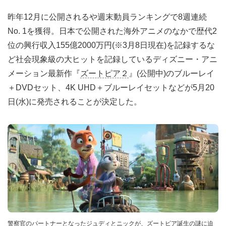
昨年12月に公開されるや週末動員ランキングで8週連続
No. 1を獲得。日本で公開された海外アニメのなかで歴代2
位の興行収入155億2000万円(※3月8日現在)を記録するな
ど社会現象級の大ヒットを記録しているディズニー・アニ
メーション最新作『
ズートピア２
』(公開中)のブルーレイ
＋DVDセット、4K UHD＋ブルーレイセットなどが5月20
日(水)に発売されることが決定した。
警察官のパートナーとなったジュディとニックが、ズートピア誕生の謎に迫