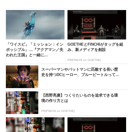
「ワイスピ」「ミッション：イン
GOETHEとFINCHIがタッグを組
ポッシブル」…『アクアマン／失
み、新メディアを創設
われた王国』と一緒に...
PR(FINCHI on GOETHE)
スーパーマンやバットマンに匹敵する長い歴
史を持つDCヒーロー、ブルービートルって...
【西野亮廣】つくりたいものを追求できる環
境の作り方とは
PR(FINCHI on GOETHE)