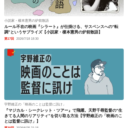
小説家・榎本憲男の炉前散語
ルール不在の映画『シラート』が仕掛ける、サスペンスへの“転
調”というサプライズ【小説家・榎本憲男の炉前散語】
第17回
2026/7/18 18:30
宇野維正の「映画のことは監督に訊け」
『マジカル・シークレット・ツアー』で飛躍。天野千尋監督の“生
きてる人間のリアリティ”を切り取る方法【宇野維正の「映画のこ
とは監督に訊け」】
第30回
2026/6/25 21:15