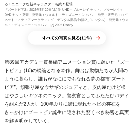
る！ユニークな新キャラクターも続々登場
『ズートピア2』2026年5月20日(水)4K UHD＋ブルーレイ セット、ブルーレイ＋
DVD セット発売 発売元：ウォルト・ディズニー・ジャパン 発売・販売元：ハピ
ネット・メディアマーケティング デジタル配信中(購入／レンタル) 発売元：ウォ
ルト・ディズニー・ジャパン [c] 2026 Disney
すべての写真を見る(11件)
第89回アカデミー賞長編アニメーション賞に輝いた『ズー
トピア』(16)の続編となる本作。舞台は動物たちが人間の
ように暮らし、誰もがなににでもなれる夢の都市“ズート
ピア”。頑張り屋なウサギのジュディと、皮肉屋だけど根
はやさしいキツネのニック。警察官としてふたたびバディ
を組んだ2人が、100年ぶりに街に現れたヘビの存在を
きっかけにズートピア誕生に隠された驚くべき秘密と真実
を解き明かしていく。