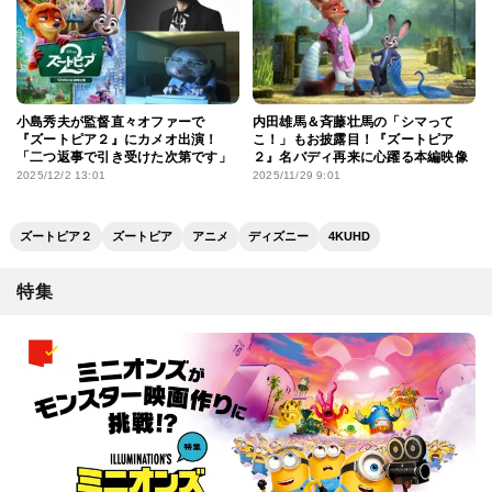
小島秀夫が監督直々オファーで
内田雄馬＆斉藤壮馬の「シマって
『ズートピア２』にカメオ出演！
こ！」もお披露目！『ズートピア
「二つ返事で引き受けた次第です」
２』名バディ再来に心躍る本編映像
2025/12/2 13:01
2025/11/29 9:01
ズートピア２
ズートピア
アニメ
ディズニー
4KUHD
特集