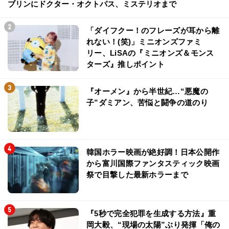
ブリンにドクター・オクトパス、ミステリオまで
「ダイフクー！のフレーズが耳から離
れない！(笑)」ミニオンズファミ
リー、LiSAの『ミニオンズ＆モンス
ターズ』推しポイント
『オーメン』から半世紀…“悪魔の
子”ダミアン、苦悩と闘争の道のり
韓国ホラー映画が絶好調！日本公開作
から富川国際ファンタスティック映画
祭で目撃した最新ホラーまで
『5秒で完全犯罪を生成する方法』重
岡大毅、“現場の太陽”ぶり発揮「俺の