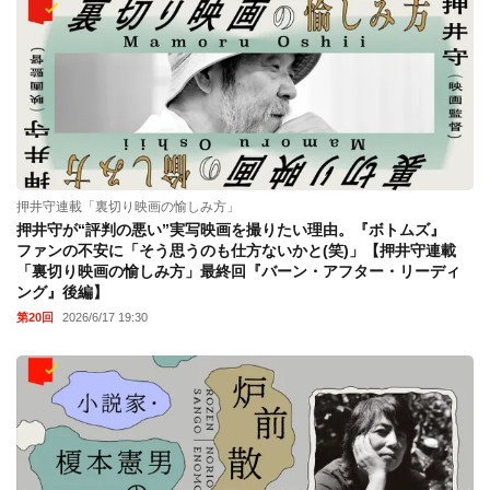
押井守連載「裏切り映画の愉しみ方」
押井守が“評判の悪い”実写映画を撮りたい理由。『ボトムズ』
ファンの不安に「そう思うのも仕方ないかと(笑)」【押井守連載
「裏切り映画の愉しみ方」最終回『バーン・アフター・リーディ
ング』後編】
第20回
2026/6/17 19:30