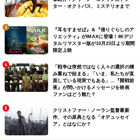
ター・オクトパス、ミステリオまで
『耳をすませば』＆『借りぐらしのア
リエッティ』がIMAXに登場！4Kデジ
タルリマスター版が10月23日より期間
限定上映
「戦争は突然ではなく人々の選択の積
み重ねで始まる」「いま、私たちが直
面している現実でもある」…『開戦前
夜』が問いかけるメッセージを映画
ファンはどう観た？
クリストファー・ノーラン監督最新
作、その原典となる「オデュッセイ
ア」とはなにか？