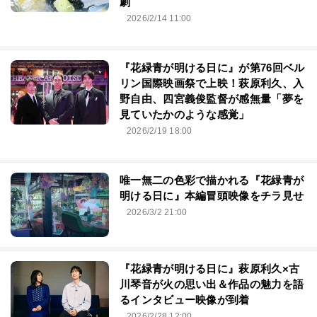
劇
2026/2/14 11:00
『花緑青が明ける日に』が第76回ベル
リン国際映画祭で上映！萩原利久、入
野自由、四宮義俊監督が感無量「夢を
見ていたかのような感覚」
2026/2/19 18:00
唯一無二の色彩で描かれる『花緑青が
明ける日に』本編冒頭映像をチラ見せ
2026/3/2 21:00
『花緑青が明ける日に』萩原利久×古
川琴⾳が⽕の思い出＆作品の魅⼒を語
るインタビュー映像が到着
2026/2/28 12:00