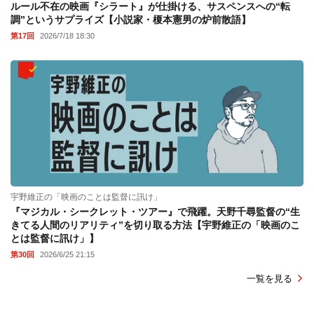
ルール不在の映画『シラート』が仕掛ける、サスペンスへの“転
調”というサプライズ【小説家・榎本憲男の炉前散語】
第17回
2026/7/18 18:30
宇野維正の「映画のことは監督に訊け」
『マジカル・シークレット・ツアー』で飛躍。天野千尋監督の“生
きてる人間のリアリティ”を切り取る方法【宇野維正の「映画のこ
とは監督に訊け」】
第30回
2026/6/25 21:15
一覧を見る