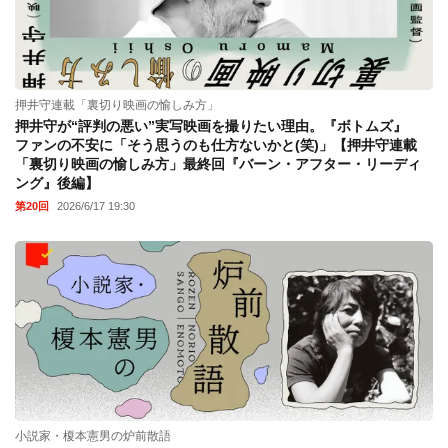
押井守連載「裏切り映画の愉しみ方」
押井守が“評判の悪い”実写映画を撮りたい理由。『ボトムズ』
ファンの不安に「そう思うのも仕方ないかと(笑)」【押井守連載
「裏切り映画の愉しみ方」最終回『バーン・アフター・リーディ
ング』後編】
第20回
2026/6/17 19:30
小説家・榎本憲男の炉前散語