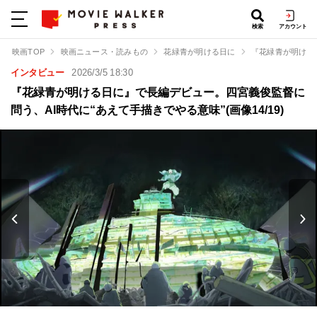
検索
アカウント
映画TOP
映画ニュース・読みもの
花緑青が明ける日に
『花緑青が明ける
インタビュー
2026/3/5 18:30
『花緑青が明ける日に』で長編デビュー。四宮義俊監督に
問う、AI時代に“あえて手描きでやる意味”(画像14/19)