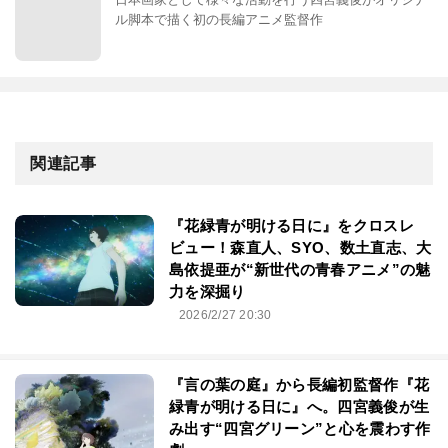
ル脚本で描く初の長編アニメ監督作
関連記事
『花緑青が明ける日に』をクロスレ
ビュー！森直人、SYO、数土直志、大
島依提亜が“新世代の青春アニメ”の魅
力を深掘り
2026/2/27 20:30
『言の葉の庭』から長編初監督作『花
緑青が明ける日に』へ。四宮義俊が生
み出す“四宮グリーン”と心を震わす作