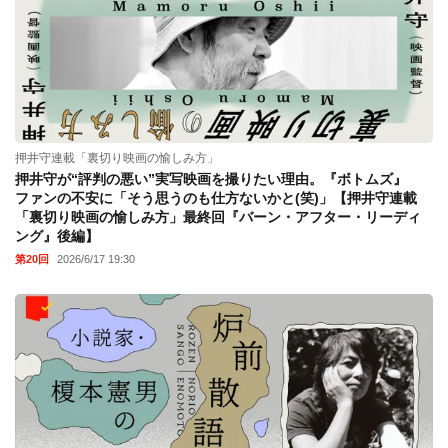
押井守連載「裏切り映画の愉しみ方」
押井守が“評判の悪い”実写映画を撮りたい理由。『ボトムズ』
ファンの不安に「そう思うのも仕方ないかと(笑)」【押井守連載
「裏切り映画の愉しみ方」最終回『バーン・アフター・リーディ
ング』後編】
第20回
2026/6/17 19:30