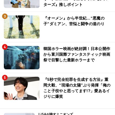
ターズ』推しポイント
『オーメン』から半世紀…“悪魔の
子”ダミアン、苦悩と闘争の道のり
韓国ホラー映画が絶好調！日本公開作
から富川国際ファンタスティック映画
祭で目撃した最新ホラーまで
『5秒で完全犯罪を生成する方法』重
岡大毅、“現場の太陽”ぶり発揮「俺の
こと子役やと思ってます!?」愛あるイ
ジりに爆笑
LiSAが推すミニオンズ