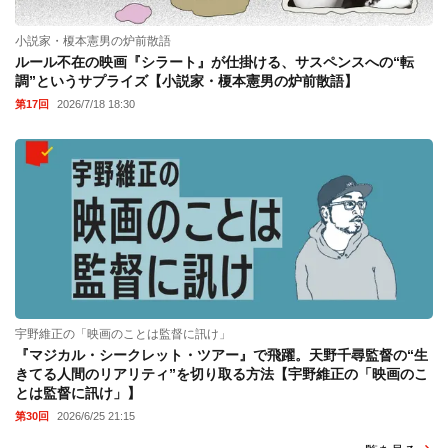
小説家・榎本憲男の炉前散語
ルール不在の映画『シラート』が仕掛ける、サスペンスへの“転
調”というサプライズ【小説家・榎本憲男の炉前散語】
第17回
2026/7/18 18:30
宇野維正の「映画のことは監督に訊け」
『マジカル・シークレット・ツアー』で飛躍。天野千尋監督の“生
きてる人間のリアリティ”を切り取る方法【宇野維正の「映画のこ
とは監督に訊け」】
第30回
2026/6/25 21:15