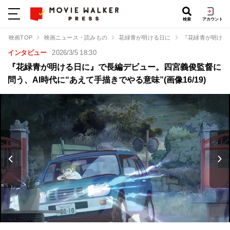
検索
アカウント
映画TOP
映画ニュース・読みもの
花緑青が明ける日に
『花緑青が明ける
インタビュー
2026/3/5 18:30
『花緑青が明ける日に』で長編デビュー。四宮義俊監督に
問う、AI時代に“あえて手描きでやる意味”(画像16/19)