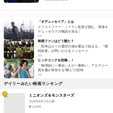
「オデュッセイア」とは
クリストファー・ノーラン監督が挑む、英雄オ
デュッセウスの物語を知る！
PR
映画ファンはどう観た？
「戦争は人々の選択の積み重ねで始まる」『開
戦前夜』が問いかけるメッセージ
PR
ヒッチコックを彷彿…！
「物理的に一番近い人が一番怖い」アカデミー
賞女優が体現する“隣人”の恐怖
PR
デイリーみたい映画ランキング
ミニオンズ＆モンスターズ
2026年8月7日公開
12339