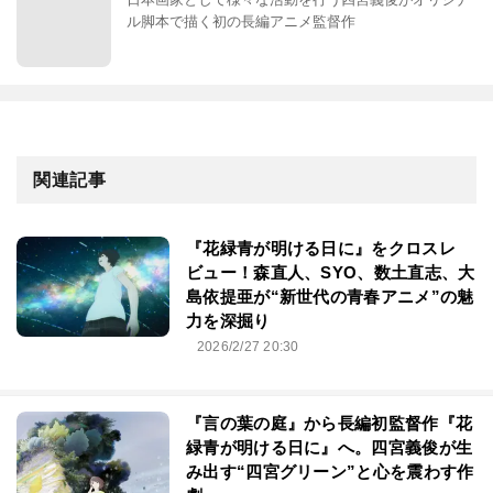
ル脚本で描く初の長編アニメ監督作
関連記事
『花緑青が明ける日に』をクロスレ
ビュー！森直人、SYO、数土直志、大
島依提亜が“新世代の青春アニメ”の魅
力を深掘り
2026/2/27 20:30
『言の葉の庭』から長編初監督作『花
緑青が明ける日に』へ。四宮義俊が生
み出す“四宮グリーン”と心を震わす作