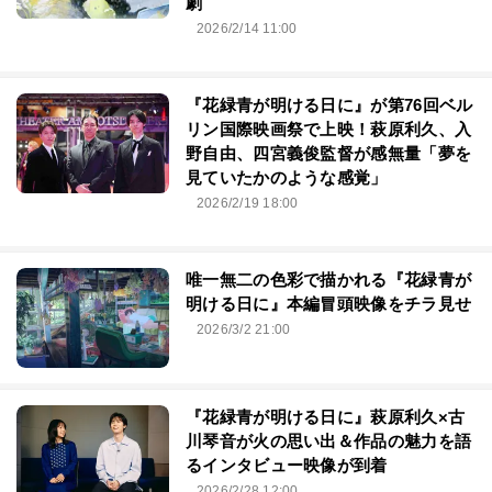
劇
2026/2/14 11:00
『花緑青が明ける日に』が第76回ベル
リン国際映画祭で上映！萩原利久、入
野自由、四宮義俊監督が感無量「夢を
見ていたかのような感覚」
2026/2/19 18:00
唯一無二の色彩で描かれる『花緑青が
明ける日に』本編冒頭映像をチラ見せ
2026/3/2 21:00
『花緑青が明ける日に』萩原利久×古
川琴⾳が⽕の思い出＆作品の魅⼒を語
るインタビュー映像が到着
2026/2/28 12:00